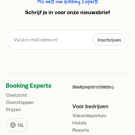
Mis niets van Booking Experts
S
chrijf je in voor onze nieuwsbrief
vastgoedmarketing
Booking analytics
Overzicht
Overstappen
Voor bedrijven
Prijzen
Vakantieparken
Hotels
NL
Resorts