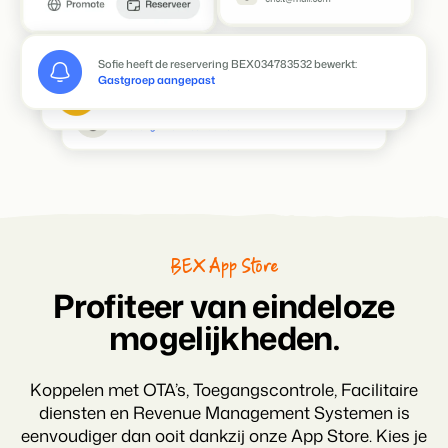
Sophie heeft een beoordeling achtergelaten
Nieuwe review accommodatie 127 - Bungalow | 4 personen
Thomas heeft de reservering BEX3982728 bewerkt:
Verlengd met twee nachten.
Sofie heeft de reservering BEX034783532 bewerkt:
Gastgroep aangepast
BEX App Store
Profiteer van eindeloze
mogelijkheden.
Koppelen met
OTA’s
, Toegangscontrole, Facilitaire
diensten en Revenue Management Systemen is
eenvoudiger dan ooit dankzij onze
App Store
. Kies je