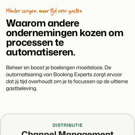
Contact
Minder zorgen, meer tijd voor gasten
Neem contact op
Waarom andere
BEX Overzicht
Over ons
ondernemingen kozen om
Ontdek de eindeloze mogelijkheden van het Booking
Leer de mensen achter Booking Experts kennen
Experts Platform.
processen te
Voor Vakantieparken
automatiseren.
Ontdek de voordelen van Booking Experts voor
Vakantieparken.
Voor Concerns
Beheer en boost je boekingen moeiteloos. De
Ontdek de voordelen van Booking Experts voor Concerns &
Groepen.
automatisering van Booking Experts zorgt ervoor
dat jij tijd overhoudt om je te focussen op de ultieme
gastbeleving.
Vastgoedprojecten
transformeren tot
volgeboekte vakantieparken