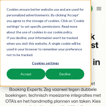
Demo aanvragen
Demo aanvragen
Cookies ensure better website use and are used for
personalized advertisements. By clicking 'Accept'
you agree to the storage of cookies. Click on 'Cookie
Platform
Meer omzet en minder gedoe met BEX PMS
settings' to set specific permissions. Read more
about the use of cookies in
our cookie policy
.
Laat je vakantiepark
If you decline, your information won’t be tracked
BEX PMS
Oplossingen
groeien met het meest
when you visit this website. A single cookie will be
used in your browser to remember your preference
geavanceerde
Reserveringssysteem
Booking Experts voor:
Resources
not to be tracked.
Beheer alle back office processen.
reserveringssysteem in
Cookies settings
Vakantieparken
Europa.
Channel Management
Kennis
Prijzen
Villa's, bungalows, chalets en boomhutten.
Adverteer jouw aanbod op een mix van kanalen.
Accept
Decline
BEX Educate | Pro
Hotels
Laat je recreatieonderneming groeien met
Zoek & Boek
Klantverhalen
Blijven leren, blijven leiden in de recreatie.
Hotelkamers, appartementen, B&Bs en pensions.
Boost directe boekingen via jouw website.
Booking Experts. Zeg vaarwel tegen dubbele
boekingen, technisch moeizame integraties met
BEX Educate | NextGen
Resorts
App Store
OTA's en het handmatig plannen van taken. Kies
BEX Overzicht
Kennis en groei voor de recreatie-expert van de toekomst.
Ski-, spa-, duik- en golfresorts.
Integreer jouw favoriete apps en tools.
Voor vakantieparken