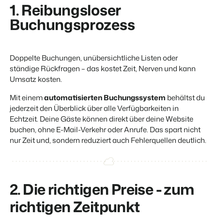
Website für Immobilien
1. Reibungsloser
Entwickle deine Lösung mit unserer offenen API.
Generiere Leads für den Verkauf deiner Ferienimmobilie.
Buchungsprozess
Trust Center
BEX Linguist
Vertrauen bei Booking Experts
Begrüße Gäste in ihrer Landessprache.
Doppelte Buchungen, unübersichtliche Listen oder
Über uns
ständige Rückfragen – das kostet Zeit, Nerven und kann
Marketing
Umsatz kosten.
Customer Success
Online-Marketing
Mit einem
automatisierten Buchungssystem
behältst du
Verbreite dein Angebot auf
Erhalte Antworten auf deine Fragen.
Die starke Kombination aus Markenbildung und Performance-
jederzeit den Überblick über alle Verfügbarkeiten in
relevante Channels und
Marketing
erreiche deine Zielgruppe.
Echtzeit.
Deine Gäste können
direkt über deine Website
Jobs
buchen,
ohne E-Mail-Verkehr oder Anrufe. Das spart nicht
Mehr erfahren
Finde hier deinen neuen Traumjob!
Immobilien Marketing
nur Zeit und, sondern reduziert auch Fehlerquellen deutlich.
Dein Projekt im Handumdrehen ausverkauft.
Kontakt
BEX Channel Manager
Nimm Kontakt mit uns auf.
Booking Analytics
Premium BI-Tool
2. Die richtigen Preise - zum
Über uns
richtigen Zeitpunkt
Lerne unsere Kultur & Werte kennen.