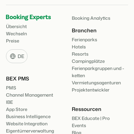
Booking Analytics
Übersicht
Branchen
Wechseln
Ferienparks
Preise
Hotels
Resorts
DE
Campingplätze
Ferienparkgruppen und -
ketten
BEX PMS
Vermietungsagenturen
PMS
Projektentwickler
Channel Management
IBE
Ressourcen
App Store
Business Intelligence
BEX Educate | Pro
Website Integration
Events
Eigentümerverwaltung
Blog