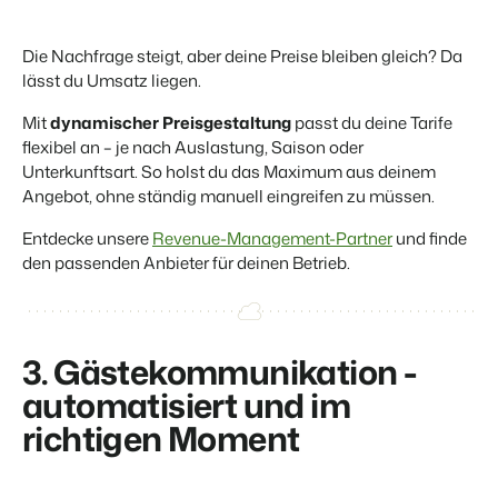
Die Nachfrage steigt, aber deine Preise bleiben gleich? Da
BEX Übersicht
lässt du Umsatz liegen.
FRÜBUCHERSAISON
Entdecke die unzähligen Vorteile der Booking Experts
Praktische Tipps für die wichtigsten
Plattform.
Mit
dynamischer Preisgestaltung
passt du deine Tarife
Buchungswochen des Jahres.
Für Ferienparks
flexibel an – je nach Auslastung, Saison oder
Zum Blog
Entdecke die Vorteile von Booking Experts für Ferienparks.
Unterkunftsart. So holst du das Maximum aus deinem
App Store
Angebot, ohne ständig manuell eingreifen zu müssen.
DIGITALER ZUGANG
Mach die Plattform zu deiner eigenen mithilfe der
Schlüsselloser Zugang bei Camping de
Anbindung zu anderen Systemen.
Paal mit EasySecure
Entdecke unsere
Revenue-Management-Partner
und finde
Kundenstory lesen
den passenden Anbieter für deinen Betrieb.
3. Gästekommunikation -
automatisiert und im
richtigen Moment