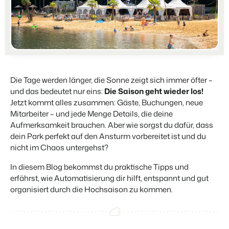
Partners
Für Campingplätze
Gemeinsam stärker
Events
Hotels
Business Intelligence
Wechseln
Lerne uns auf verschiedenen Veranstaltungen kennen.
Hotelzimmer, Appartements, B&Bs und Pensionen.
Triff Entscheidungen, die sich auf Zahlen und Fakten beruhen.
Anmelden
Kundenstories
Vermietungsagenturen
Eigentümerverwaltung
Das sagen unsere Nutzer.
Exklusive Vermietung und Reseller.
Zeige dich gegenüber Fewo- Eigentümern transparent.
Kontakt aufnehmen
Demo anfragen
Die Tage werden länger, die Sonne zeigt sich immer öfter –
DE
Projektentwicklung
und das bedeutet nur eins:
Die Saison geht wieder los!
Wechseln
Kontakt
Immobilien und Neubauprojekte.
Jetzt kommt alles zusammen: Gäste, Buchungen, neue
Bist du bereit für den nächsten Schritt?
Mitarbeiter – und jede Menge Details, die deine
Customer Success
Ferienparkgruppen und -ketten
Aufmerksamkeit brauchen. Aber wie sorgst du dafür, dass
Website Integration
Erhalte Antworten auf deine Fragen.
Ketten und eigenständige Marken
dein Park perfekt auf den Ansturm vorbereitet ist und du
Du hast bereits eine Website? Binde sie ein!
nicht im Chaos untergehst?
Wechseln
Bist du bereit für den nächsten Schritt?
In diesem Blog bekommst du praktische Tipps und
BEX CMS
erfährst, wie Automatisierung dir hilft, entspannt und gut
Partnerprogramme
organisiert durch die Hochsaison zu kommen.
Website für Vermietungen
Lass uns gemeinsam die Branche transformieren.
Lass deine Marke mit unserem Webbaukasten aufblühen.
Software Entwickler