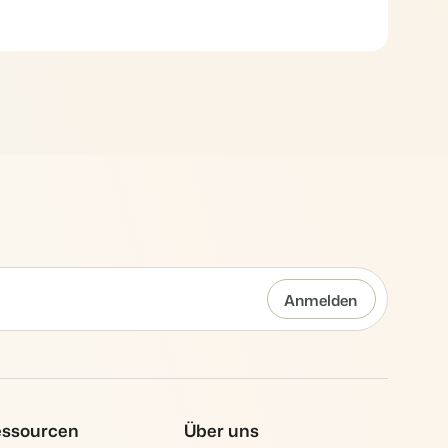
er offenen API.
deiner Ferienimmobilie.
rache.
t auf
d
en.
ppe.
kenbildung und Performance-Marketing
hren
b!
usverkauft.
en.
ssourcen
Über uns