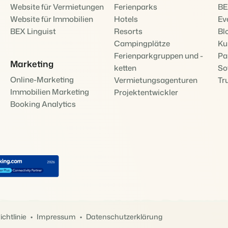
Website für Vermietungen
Ferienparks
BE
Website für Immobilien
Hotels
Ev
BEX Übersicht
BEX Linguist
Resorts
Bl
Entdecke die unzähligen Vorte
Campingplätze
Ku
FRÜBUCHERS
Für Ferienparks
Praktische Ti
Ferienparkgruppen und -
Pa
Entdecke die Vorteile von Boo
Buchungswoch
Marketing
ketten
So
App Store
Zum Blog
Online-Marketing
Vermietungsagenturen
Tr
Mach die Plattform zu deiner
Immobilien Marketing
Projektentwickler
DIGITALER Z
Schlüssellos
Booking Analytics
mit EasySecu
Kundenstory 
chtlinie
Impressum
Datenschutzerklärung