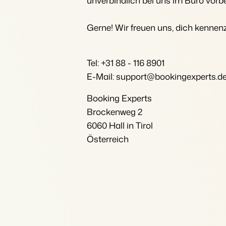
unverbindlich bei uns im Büro vor
Bist du bereit für den
Das sagen unsere Nutzer.
Du hast bereits eine
Ketten und eigenständige
nächsten Schritt?
Website? Binde sie ein!
Marken
Gerne! Wir freuen uns, dich kennen
Kontakt aufnehmen
Demo anfragen
Kontakt aufnehmen
Demo anfragen
Tel: +31 88 - 116 8901
E-Mail:
support@bookingexperts.d
Booking Experts
Brockenweg 2
Kontakt aufnehmen
Demo anfragen
6060 Hall in Tirol
Österreich