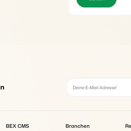
Website für Immobilien
Entwickle deine Lösung mit unser
Generiere Leads für den Verkauf 
Trust Center
BEX Linguist
Vertrauen bei Booking Experts
Begrüße Gäste in ihrer Landessp
Über uns
Marketing
Verbreite dein Angebo
Customer Success
relevante Channels un
Online-Marketing
Erhalte Antworten auf deine Frag
erreiche deine Zielgru
Die starke Kombination aus Mar
Mehr erfa
Jobs
Immobilien Marketing
Finde hier deinen neuen Traumjo
Dein Projekt im Handumdrehen a
an
BEX Channel Manager
Kontakt
Booking Analytics
Nimm Kontakt mit uns auf.
Premium BI-Tool
Über uns
Lerne unsere Kultur & Werte kenn
BEX CMS
Branchen
Re