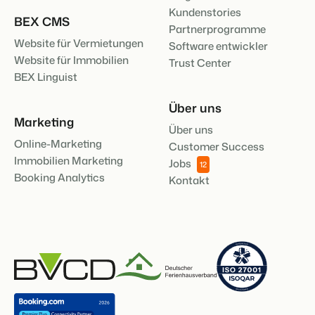
Kundenstories
BEX CMS
Partnerprogramme
Website für Vermietungen
BEX Übersicht
Software entwickler
Website für Immobilien
FRÜBUCHERSAISON
Trust Center
Entdecke die unzähligen Vorteile der Booking Experts
Praktische Tipps für die wichtigsten
Plattform.
BEX Linguist
Buchungswochen des Jahres.
Für Ferienparks
Zum Blog
Entdecke die Vorteile von Booking Experts für Ferienparks.
Über uns
App Store
Marketing
DIGITALER ZUGANG
Über uns
Mach die Plattform zu deiner eigenen mithilfe der
Schlüsselloser Zugang bei Camping de
Online-Marketing
Anbindung zu anderen Systemen.
Customer Success
Paal mit EasySecure
Immobilien Marketing
Jobs
Kundenstory lesen
12
Booking Analytics
Kontakt