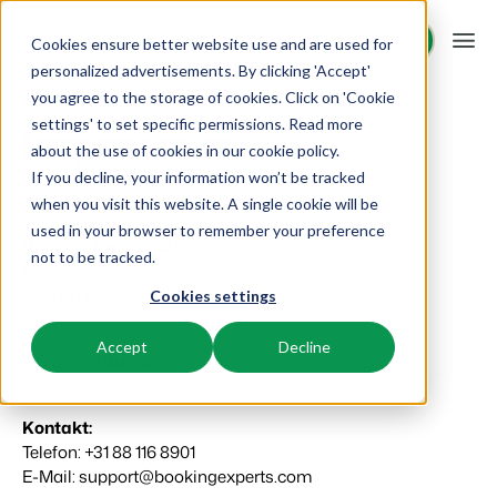
Demo anfragen
Demo anfragen
Cookies ensure better website use and are used for
personalized advertisements. By clicking 'Accept'
you agree to the storage of cookies. Click on 'Cookie
Plattform
settings' to set specific permissions. Read more
Impressum
about the use of cookies in
our cookie policy
.
If you decline, your information won’t be tracked
BEX PMS
Unsere Lösungen
Angaben gemäß § 5 TMG
when you visit this website. A single cookie will be
used in your browser to remember your preference
PMS
Booking Experts B.V.
BEX für:
Ressourcen
not to be tracked.
Verwalte alle Backoffice Abläufe.
Pantheon 28
7521 PR Enschede
Cookies settings
Ferienparks
Channel Management
Niederlande
Wissenswertes
Preise
Ferienhäuser, Bungalows, Mobilheime und Weinfässer.
Vermarkte dein Angebot auf verschiedenen Channels.
Accept
Decline
Vertreten durch:
BEX Educate | Pro
Campingplätze
Ali İlboğa, geschäftsführender Inhaber
IBE
Kundenstories
Weiter lernen, weiter führen in der Freizeitbranche
Stellplätze, Camping, Glamping und Zelten.
Steigere deine direkten Buchungen über deine Website.
Kontakt:
Telefon: +31 88 116 8901
Blog
Resorts
App Store
Übersicht
E-Mail:
support@bookingexperts.com
Neuigkeiten der Branche und wertvolle Tipps
Ski-, Wellness-, Golf- und Tauchresorts.
Verbinde dich mit deinen Lieblingsapps und -tools.
Für Ferienparks