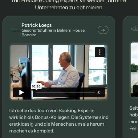
mit Freude Booking Experts verwenden, um ihre
Unternehmen zu optimieren.
Patrick Loeps
Geschäftsführerin Belnem House
Bonaire
Sei
Ich sehe das Team von Booking Experts
hab
wirklich als Bonus-Kollegen. Die Systeme sind
ein
erstklassig und die Menschen um sie herum
Fer
machen es komplett.