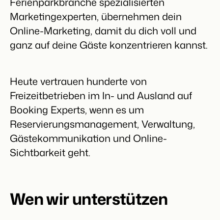
Ferienparkbranche spezialisierten
Marketingexperten, übernehmen dein
Online-Marketing, damit du dich voll und
BEX Übersicht
ganz auf deine Gäste konzentrieren kannst.
FRÜBUCHERSAISON
Entdecke die unzähligen Vorteile der Booking Experts
Praktische Tipps für die wichtigsten
Plattform.
Buchungswochen des Jahres.
Für Ferienparks
Zum Blog
Entdecke die Vorteile von Booking Experts für Ferienparks.
Heute vertrauen hunderte von
App Store
DIGITALER ZUGANG
Freizeitbetrieben im In- und Ausland auf
Mach die Plattform zu deiner eigenen mithilfe der
Schlüsselloser Zugang bei Camping de
Anbindung zu anderen Systemen.
Paal mit EasySecure
Booking Experts, wenn es um
Kundenstory lesen
Reservierungsmanagement, Verwaltung,
Gästekommunikation und Online-
Sichtbarkeit geht.
Wen wir unterstützen