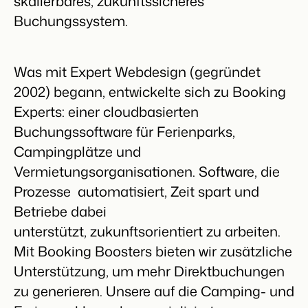
skalierbares, zukunftssicheres
Website für Immobilien
Entwickle deine Lösung mit unserer offenen API.
Generiere Leads für den Verkauf deiner Ferienimmobilie.
Buchungssystem.
Trust Center
BEX Linguist
Vertrauen bei Booking Experts
Begrüße Gäste in ihrer Landessprache.
Was mit Expert Webdesign (gegründet
2002) begann, entwickelte sich zu Booking
Über uns
Marketing
Experts: einer cloudbasierten
Buchungssoftware für Ferienparks,
Customer Success
Online-Marketing
Verbreite dein Angebot auf
Erhalte Antworten auf deine Fragen.
Campingplätze und
Die starke Kombination aus Markenbildung und Performance-
relevante Channels und
Marketing
erreiche deine Zielgruppe.
Vermietungsorganisationen. Software, die
Jobs
Prozesse automatisiert, Zeit spart und
Mehr erfahren
Finde hier deinen neuen Traumjob!
Immobilien Marketing
Betriebe dabei
Dein Projekt im Handumdrehen ausverkauft.
Kontakt
unterstützt, zukunftsorientiert zu arbeiten.
BEX Channel Manager
Nimm Kontakt mit uns auf.
Booking Analytics
Mit Booking Boosters bieten wir zusätzliche
Premium BI-Tool
Unterstützung, um mehr Direktbuchungen
Über uns
Lerne unsere Kultur & Werte kennen.
zu generieren. Unsere auf die Camping- und