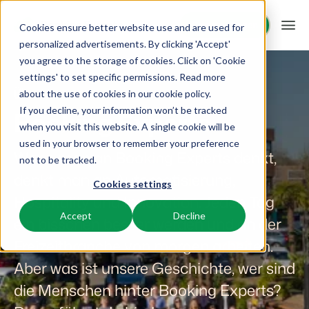
Demo anfragen
Demo anfragen
Cookies ensure better website use and are used for
personalized advertisements. By clicking 'Accept'
you agree to the storage of cookies. Click on 'Cookie
Plattform
settings' to set specific permissions. Read more
Über uns
about the use of cookies in
our cookie policy
.
If you decline, your information won’t be tracked
BEX PMS
Unsere Lösungen
Booking Experts
when you visit this website. A single cookie will be
used in your browser to remember your preference
PMS
Wenn man an Booking Experts denkt,
BEX für:
Ressourcen
not to be tracked.
Verwalte alle Backoffice Abläufe.
denkt man an Automatisierung,
Cookies settings
Ferienparks
Channel Management
Hospitality und Innovation. Jeden Tag
Wissenswertes
Preise
Ferienhäuser, Bungalows, Mobilheime und Weinfässer.
Vermarkte dein Angebot auf verschiedenen Channels.
Accept
Decline
ein bisschen besser werden und an der
BEX Educate | Pro
Campingplätze
Freizeitbranche von morgen arbeiten.
IBE
Kundenstories
Weiter lernen, weiter führen in der Freizeitbranche
Stellplätze, Camping, Glamping und Zelten.
Steigere deine direkten Buchungen über deine Website.
Aber was ist unsere Geschichte, wer sind
Blog
die Menschen hinter Booking Experts?
Resorts
App Store
Übersicht
Neuigkeiten der Branche und wertvolle Tipps
Ski-, Wellness-, Golf- und Tauchresorts.
Verbinde dich mit deinen Lieblingsapps und -tools.
Für Ferienparks