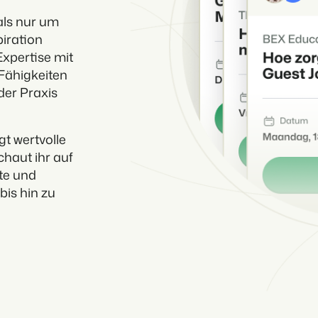
als nur um
piration
Expertise mit
 Fähigkeiten
 der Praxis
t wertvolle
haut ihr auf
te und
bis hin zu