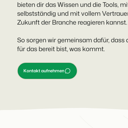
Bist du bereit für den
Das sagen unsere Nutzer.
Du hast bereits eine
bieten dir das Wissen und die Tools, m
Ketten und eigenständige
nächsten Schritt?
Website? Binde sie ein!
Marken
selbstständig und mit vollem Vertraue
Zukunft der Branche reagieren kannst.
Kontakt aufnehmen
Demo anfragen
Kontakt aufnehmen
Demo anfragen
So sorgen wir gemeinsam dafür, dass
für das bereit bist, was kommt.
Kontakt aufnehmen
Demo anfragen
Kontakt aufnehmen