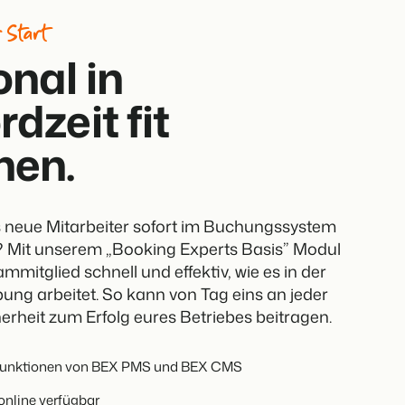
er offenen API.
deiner Ferienimmobilie.
 Start
nal in
rache.
dzeit fit
en.
t auf
d
en.
ppe.
kenbildung und Performance-Marketing
ss neue Mitarbeiter sofort im Buchungssystem
hren
? Mit unserem „Booking Experts Basis” Modul
b!
usverkauft.
ammitglied schnell und effektiv, wie es in der
ng arbeitet. So kann von Tag eins an jeder
herheit zum Erfolg eures Betriebes beitragen.
 Funktionen von BEX PMS und BEX CMS
en.
online verfügbar