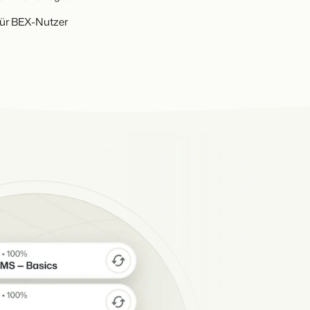
für BEX-Nutzer
ile der Booking Experts Plattform.
AISON
pps für die wichtigsten
king Experts für Ferienparks.
en des Jahres.
 eigenen mithilfe der Anbindung zu anderen Systemen.
UGANG
er Zugang bei Camping de Paal
re
lesen