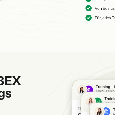
Von Basics
Für jedes 
 BEX
gs