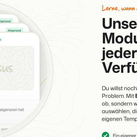
Lerne, wann 
Unse
Modu
jeder
Verf
Du willst noc
Problem. Mit
ob, sondern w
auswählen, di
eigenen Temp
Ein eigener