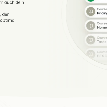
rn auch dein
, der
 optimal