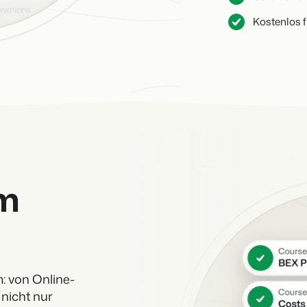
Kostenlos 
BEX Übersicht
Entdecke die unzähligen Vorte
FRÜBUCHERS
Für Ferienparks
Praktische Ti
Entdecke die Vorteile von Boo
Buchungswoch
App Store
Zum Blog
Mach die Plattform zu deiner
DIGITALER Z
Schlüssellos
mit EasySecu
Kundenstory 
m
: von Online-
 nicht nur