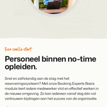
Vastgoedwebsite
Samen transformeren wij de recreatiebranche.
Genereer leads voor jouw verkoopobjecten.
Onboarding
BEX Linguist
Samen van start. Vandaag nog.
Begroet gasten in hun eigen taal.
Events
Marketing
Van thema trainingen tot kennisevents.
Dankzij Booking Experts
kunnen we ons volledig
Trust Center
Online Marketing
Een snelle start
focussen op gastvrijheid!
Vertrouwen bij Booking Experts
De krachtige combinatie van branding en performance marketing
Personeel binnen no-time
Gijs Meerdink
welcome.in
opleiden.
Recreatief Vastgoedmarketing
Over ons
Jouw project uitverkocht in een mum van tijd.
Customer Success Team
Snel en zelfstandig aan de slag met het
Booking Analytics
Krijg antwoord op jouw vragen
reserveringssysteem? Met onze Booking Experts Basis
Premium BI Tool.
module leert iedere medewerker vlot en effectief werken in
de nieuwe omgeving. Zo kan iedereen vanaf dag één vol
Vacatures
vertrouwen bijdragen aan het succes van de organisatie.
Vind jouw nieuwe droombaan