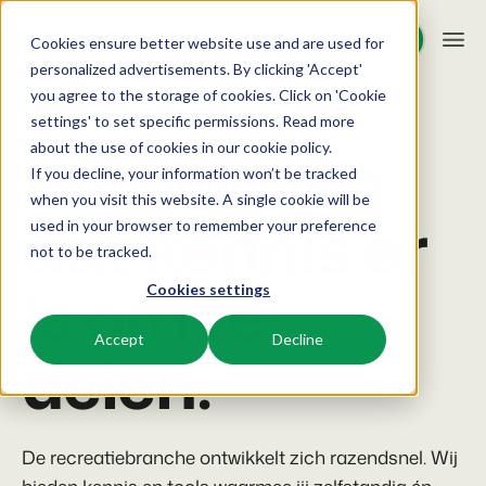
Demo aanvragen
Demo aanvragen
Cookies ensure better website use and are used for
personalized advertisements. By clicking 'Accept'
you agree to the storage of cookies. Click on 'Cookie
Platform
BEX Educate | Pro
settings' to set specific permissions. Read more
Wij geloven
about the use of cookies in
our cookie policy
.
If you decline, your information won’t be tracked
BEX PMS
Oplossingen
when you visit this website. A single cookie will be
dat kennis er
used in your browser to remember your preference
Reserveringssysteem
Booking Experts voor:
Resources
not to be tracked.
Beheer alle back office processen.
is om te
Cookies settings
Vakantieparken
Channel Management
Kennis
Prijzen
Villa's, bungalows, chalets en boomhutten.
Adverteer jouw aanbod op een mix van kanalen.
Accept
Decline
delen.
BEX Educate | Pro
Hotels
Zoek & Boek
Klantverhalen
Blijven leren, blijven leiden in de recreatie.
Hotelkamers, appartementen, B&Bs en pensions.
Boost directe boekingen via jouw website.
BEX Educate | NextGen
Resorts
De recreatiebranche ontwikkelt zich razendsnel. Wij
App Store
BEX Overzicht
Kennis en groei voor de recreatie-expert van de toekomst.
Ski-, spa-, duik- en golfresorts.
Integreer jouw favoriete apps en tools.
Voor vakantieparken