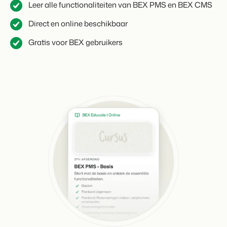
Leer alle functionaliteiten van BEX PMS en BEX CMS
Contact
Neem contact op
Direct en online beschikbaar
BEX Overzicht
Gratis voor BEX gebruikers
Over ons
Ontdek de eindeloze mogelijkheden van het Booking
Leer de mensen achter Booking Experts kennen
Experts Platform.
Voor Vakantieparken
Ontdek de voordelen van Booking Experts voor
Vakantieparken.
Voor Concerns
Ontdek de voordelen van Booking Experts voor Concerns &
Groepen.
Vastgoedprojecten
transformeren tot
volgeboekte vakantieparken