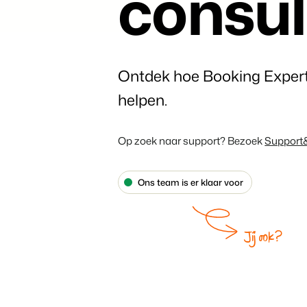
consul
nieuwbouwprojecten.
gebruikers.
Vakantieboerderijen,
appartementen en
boetiekhotels
Contact sales
Demo aanvragen
Contact sales
Demo aanvragen
Ontdek hoe Booking Expert
Contact sales
Demo aanvragen
helpen.
Op zoek naar support? Bezoek
Support
Ons team is er klaar voor
Jij ook?