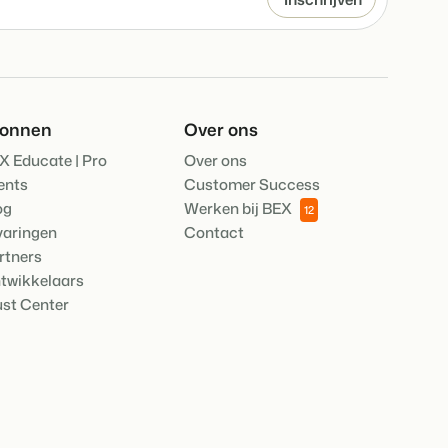
heden van het Booking Experts Platform.
ken
Experts kennen
ing Experts voor Vakantieparken.
ronnen
Over ons
X Educate | Pro
Over ons
king Experts voor Concerns & Groepen.
ents
Customer Success
og
Werken bij BEX
12
varingen
Contact
rtners
twikkelaars
ust Center
parken