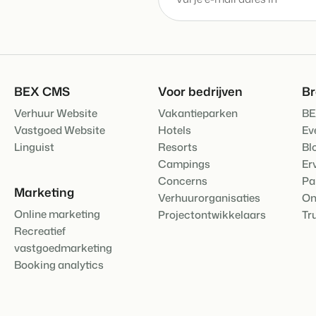
Contact
Neem contact op
BEX Overzicht
Ontdek de eindeloze mogelijk
Over ons
Voor Vakantiepar
Leer de mensen achter Booking 
Ontdek de voordelen van Book
BEX CMS
Voor bedrijven
B
Voor Concerns
Verhuur Website
Vakantieparken
BE
Ontdek de voordelen van Boo
Vastgoed Website
Hotels
Ev
Linguist
Resorts
Bl
Campings
Er
Concerns
Pa
Marketing
Verhuurorganisaties
On
Online marketing
Projectontwikkelaars
Tr
Recreatief
vastgoedmarketing
Booking analytics
Vastgoedprojecten
transformeren tot
volgeboekte vakantie