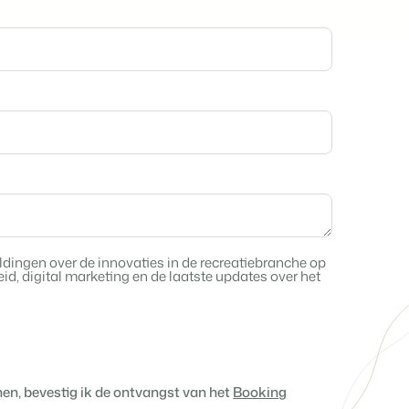
Ontdek de voordelen van Booking
Gijs Meerdink
Experts voor Concerns & Groepen.
welcome.in
ijg tips.
en en caravans.
 data.
.
s mogelijk.
.
dingen over de innovaties in de recreatiebranche op
d, digital marketing en de laatste updates over het
jven
e open API.
ten en boetiekhotels
 websitebouwer.
enen, bevestig ik de ontvangst van het
Booking