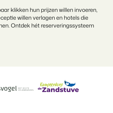
ar klikken hun prijzen willen invoeren,
eptie willen verlagen en hotels die
heden van het Booking Experts Platform.
ken
men. Ontdek hét reserveringssysteem
Experts kennen
ing Experts voor Vakantieparken.
king Experts voor Concerns & Groepen.
parken