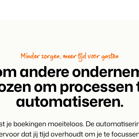
Klantverhaal Hofpa
Minder zorgen, meer tijd voor gasten
m andere onderne
ozen om processen 
automatiseren.
st je boekingen moeiteloos. De automatiseri
ervoor dat jij tijd overhoudt om je te focusse