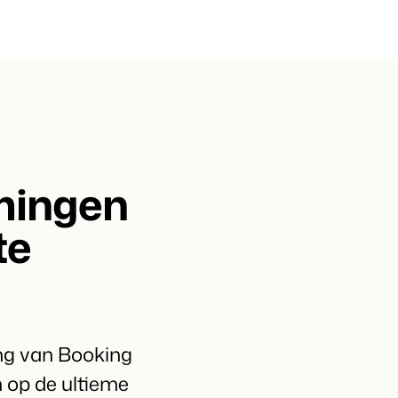
rken
mingen
te
ng van Booking
n op de ultieme