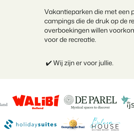
Contact
Vakantieparken die met een pa
Neem contact op
BEX Overzicht
campings die de druk op de rec
Ontdek de eindeloze mogelijk
Over ons
Voor Vakantiepar
overboekingen willen voorko
Leer de mensen achter Booking 
Ontdek de voordelen van Book
voor de recreatie.
Voor Concerns
Ontdek de voordelen van Boo
✔️ Wij zijn er voor jullie.
Vastgoedprojecten
transformeren tot
volgeboekte vakantie