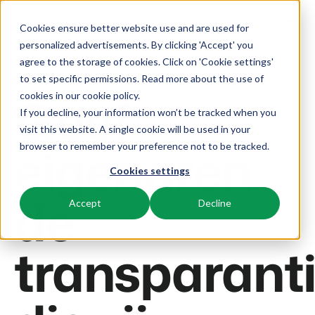
Demo aanvragen
Demo aanvragen
Cookies ensure better website use and are used for
personalized advertisements. By clicking 'Accept' you
agree to the storage of cookies. Click on 'Cookie settings'
Platform
BEX Eigenaren portaal
to set specific permissions. Read more about the use of
Geef
cookies in
our cookie policy
.
If you decline, your information won’t be tracked when you
BEX PMS
Oplossingen
visit this website. A single cookie will be used in your
eigenaren
browser to remember your preference not to be tracked.
Reserveringssysteem
Booking Experts voor:
Resources
Beheer alle back office processen.
Cookies settings
de
Vakantieparken
Channel Management
Accept
Decline
Kennis
Prijzen
Villa's, bungalows, chalets en boomhutten.
Adverteer jouw aanbod op een mix van kanalen.
BEX Educate | Pro
Hotels
transparant
Zoek & Boek
Klantverhalen
Blijven leren, blijven leiden in de recreatie.
Hotelkamers, appartementen, B&Bs en pensions.
Boost directe boekingen via jouw website.
BEX Educate | NextGen
Resorts
App Store
BEX Overzicht
Kennis en groei voor de recreatie-expert van de toekomst.
Ski-, spa-, duik- en golfresorts.
Integreer jouw favoriete apps en tools.
Voor vakantieparken