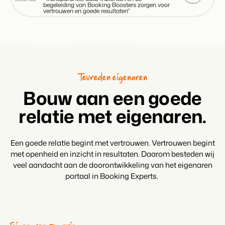
begeleiding van Booking Boosters zorgen voor
Contact
vertrouwen en goede resultaten"
Neem contact op
BEX Overzicht
Over ons
Ontdek de eindeloze mogelijkheden van het Booking Experts
Leer de mensen achter Booking Experts kennen
Platform.
Voor Vakantieparken
Tevreden eigenaren
Ontdek de voordelen van Booking Experts voor Vakantieparken.
Voor Concerns
Bouw aan een goede
Ontdek de voordelen van Booking Experts voor Concerns &
relatie met eigenaren.
Groepen.
Een goede relatie begint met vertrouwen. Vertrouwen begint
met openheid en inzicht in resultaten. Daarom besteden wij
veel aandacht aan de doorontwikkeling van het eigenaren
portaal in Booking Experts.
Vastgoedprojecten
transformeren tot
volgeboekte vakantieparken