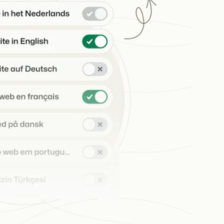
heden van het Booking Experts Platform.
ken
Experts kennen
ing Experts voor Vakantieparken.
king Experts voor Concerns & Groepen.
parken