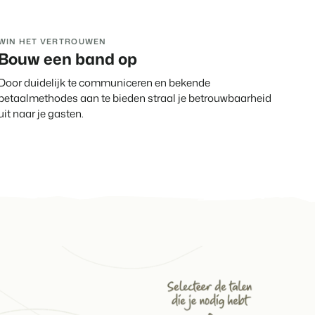
eatiebranche.
pobjecten.
WIN HET VERTROUWEN
Bouw een band op
Door duidelijk te communiceren en bekende
betaalmethodes aan te bieden straal je betrouwbaarheid
rts
vents.
uit naar je gasten.
g
id!
anding en performance marketing
ng
um van tijd.