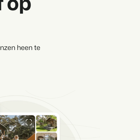
f op
enzen heen te