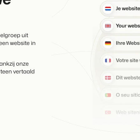
Contact
Neem contact op
BEX Overzicht
Ontdek de eindeloze mogelijk
Over ons
Voor Vakantiepar
oelgroep uit
Leer de mensen achter Booking 
Ontdek de voordelen van Book
een website in
Voor Concerns
Ontdek de voordelen van Boo
Dankzij onze
 teen vertaald
Vastgoedprojecten
transformeren tot
volgeboekte vakantie