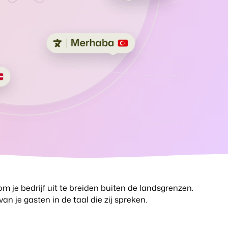
Ontdek de voordelen van Booking
Gijs Meerdink
Experts voor Concerns & Groepen.
welcome.in
ijg tips.
en en caravans.
 data.
.
s mogelijk.
.
jven
e open API.
ten en boetiekhotels
m je bedrijf uit te breiden buiten de landsgrenzen.
n je gasten in de taal die zij spreken.
 websitebouwer.