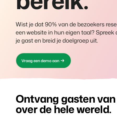
bereik.
nieuwbouwprojecten.
gebruikers.
Vakantieboerderijen,
appartementen en
boetiekhotels
Wist je dat 90% van de bezoekers rese
Contact sales
Demo aanvragen
Contact sales
Demo aanvragen
een website in hun eigen taal? Spreek 
Contact sales
Demo aanvragen
je gast en breid je doelgroep uit.
Vraag een demo aan
Ontvang gasten van
over de hele wereld.