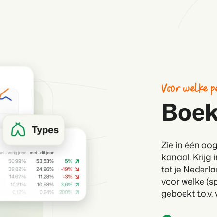
Voor welke p
Boek
Zie in één oo
kanaal.
Krijg 
tot je Nederla
voor welke (sp
geboekt t.o.v. 