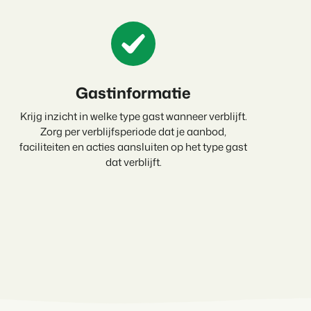
heden van het Booking Experts Platform.
ken
Experts kennen
ing Experts voor Vakantieparken.
Gastinformatie
king Experts voor Concerns & Groepen.
Krijg inzicht in welke type gast wanneer verblijft.
Zorg per verblijfsperiode dat je aanbod,
faciliteiten en acties aansluiten op het type gast
dat verblijft.
parken