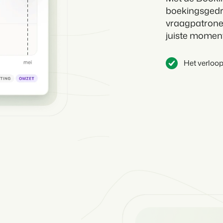
boekingsgedra
vraagpatronen
juiste moment
Het verloop