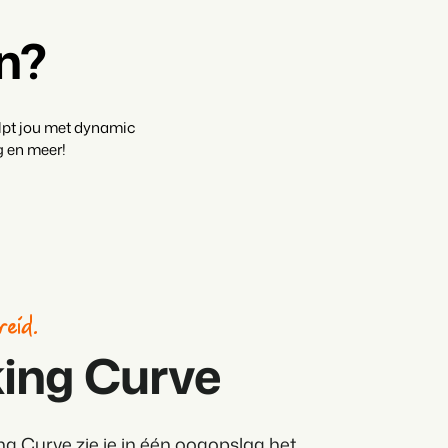
rken
n?
elpt jou met dynamic
g en meer!
reid.
ing Curve
g Curve zie je in één oogopslag het