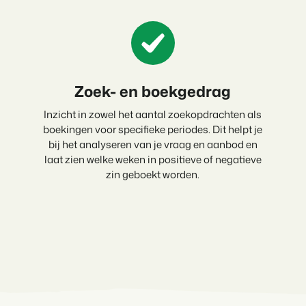
Contact
Neem contact op
BEX Overzicht
Ontdek de eindeloze mogelijk
Over ons
Voor Vakantiepar
Leer de mensen achter Booking 
Ontdek de voordelen van Book
Zoek- en boekgedrag
Voor Concerns
Ontdek de voordelen van Boo
Inzicht in zowel het aantal zoekopdrachten als
boekingen voor specifieke periodes. Dit helpt je
bij het analyseren van je vraag en aanbod en
laat zien welke weken in positieve of negatieve
zin geboekt worden.
Vastgoedprojecten
transformeren tot
volgeboekte vakantie