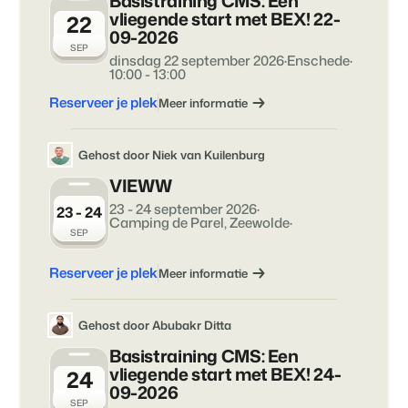
Basistraining CMS: Een
Contact
vliegende start met BEX! 22-
22
09-2026
Neem contact op
SEP
dinsdag 22 september 2026
·
Enschede
·
BEX Overzicht
10:00 - 13:00
Over ons
Ontdek de eindeloze mogelijkheden van het Booking
Leer de mensen achter Booking Experts kennen
Reserveer je plek
Meer informatie
Experts Platform.
Voor Vakantieparken
Ontdek de voordelen van Booking Experts voor
Gehost door Niek van Kuilenburg
Vakantieparken.
Voor Concerns
VIEWW
Ontdek de voordelen van Booking Experts voor Concerns &
23 - 24 september 2026
·
23 - 24
Groepen.
Camping de Parel, Zeewolde
·
SEP
Reserveer je plek
Meer informatie
Gehost door Abubakr Ditta
Basistraining CMS: Een
Vastgoedprojecten
vliegende start met BEX! 24-
24
transformeren tot
09-2026
volgeboekte vakantieparken
SEP