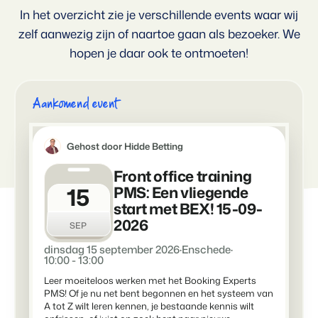
In het overzicht zie je verschillende events waar wij
Voor campings
Blog
Campings
Business Intelligence
zelf aanwezig zijn of naartoe gaan als bezoeker. We
Overstappen naar BEX
Lees over trends in de sector en krijg tips.
Kampeerplaatsen, glamping tenten en caravans.
Maak betere keuzes op basis van data.
Login
hopen je daar ook te ontmoeten!
Prijzen
Ervaringen
Concerns & Groepen
Eigenaren Management
Ervaringen van onze gebruikers.
Ketens en individuele merken.
Bied transparantie aan eigenaren.
Aankomend event
Verhuurorganisaties
Website Integratie
Kom in contact
NL
Exclusieve verhuur en resellers.
Heb je al een website? Integratie is mogelijk.
Gehost door Hidde Betting
Customer Success
Front office training
Projectontwikkelaars
Overstappen naar BEX
Krijg antwoord op jouw vragen.
15
Vastgoed en nieuwbouwprojecten.
PMS: Een vliegende
Klaar om te groeien?
start met BEX! 15-09-
Developers
2026
Kleinschalige recreatiebedrijven
SEP
Ontwikkel jouw oplossing met onze open API.
BEX CMS
Vakantieboerderijen, appartementen en boetiekhotels
dinsdag 15 september 2026
·
Enschede
·
10:00 - 13:00
Overstappen naar BEX
Verhuurwebsite
Klaar om te groeien?
Leer moeiteloos werken met het Booking Experts
Breng je merk tot leven met onze websitebouwer.
PMS! Of je nu net bent begonnen en het systeem van
A tot Z wilt leren kennen, je bestaande kennis wilt
Partners