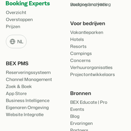
vastgoedmarketing
Booking analytics
Overzicht
Overstappen
Voor bedrijven
Prijzen
Vakantieparken
Hotels
NL
Resorts
Campings
Concerns
BEX PMS
Verhuurorganisaties
Reserveringssysteem
Projectontwikkelaars
Channel Management
Zoek & Boek
Bronnen
App Store
Business Intelligence
BEX Educate | Pro
Eigenaren Omgeving
Events
Website Integratie
Blog
Ervaringen
Partners