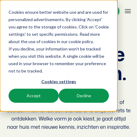
Demo aanvragen
Demo aanvragen
Cookies ensure better website use and are used for
personalized advertisements. By clicking 'Accept'
you agree to the storage of cookies. Click on 'Cookie
Platform
settings' to set specific permissions. Read more
BEX Events
about the use of cookies in
our cookie policy
.
Events om je
If you decline, your information won’t be tracked
BEX PMS
Oplossingen
when you visit this website. A single cookie will be
te inspireren.
used in your browser to remember your preference
Reserveringssysteem
Booking Experts voor:
Resources
not to be tracked.
Beheer alle back office processen.
Cookies settings
Vakantieparken
Channel Management
Kennis
Prijzen
Villa's, bungalows, chalets en boomhutten.
Van kleinschalige trainingen voor
Adverteer jouw aanbod op een mix van kanalen.
Accept
Decline
receptiemedewerkers tot grote kennisevents of
BEX Educate | Pro
Hotels
Zoek & Boek
Klantverhalen
beurzen met honderden stands: er is altijd wel iets te
Blijven leren, blijven leiden in de recreatie.
Hotelkamers, appartementen, B&Bs en pensions.
Boost directe boekingen via jouw website.
ontdekken. Welke vorm je ook kiest, je gaat altijd
BEX Educate | NextGen
naar huis met nieuwe kennis, inzichten en inspiratie.
Resorts
App Store
BEX Overzicht
Kennis en groei voor de recreatie-expert van de toekomst.
Ski-, spa-, duik- en golfresorts.
Integreer jouw favoriete apps en tools.
Voor vakantieparken