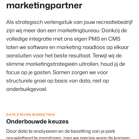
Vastgoedwebsite
marketingpartner
Samen transformeren wij de recreatiebranche.
Genereer leads voor jouw verkoopobjecten.
Onboarding
Als strategisch verlengstuk van jouw recreatiebedrijf
BEX Linguist
Samen van start. Vandaag nog.
Begroet gasten in hun eigen taal.
zijn wij meer dan een marketingbureau. Dankzij de
volledige integratie met ons eigen PMS en CMS
Events
Marketing
laten we software en marketing naadloos op elkaar
Van thema trainingen tot kennisevents.
aansluiten voor het beste resultaat. Terwijl wij de
Dankzij Booking Experts
kunnen we ons volledig
Trust Center
Online Marketing
slimme marketingstrategieën uitrollen, houd jij de
focussen op gastvrijheid!
Vertrouwen bij Booking Experts
De krachtige combinatie van branding en performance marketing
focus op je gasten. Samen zorgen we voor
Gijs Meerdink
welcome.in
structurele groei op basis van data, niet op
Recreatief Vastgoedmarketing
Over ons
onderbuikgevoel.
Jouw project uitverkocht in een mum van tijd.
Customer Success Team
Booking Analytics
Krijg antwoord op jouw vragen
Premium BI Tool.
DATA DRIVEN MARKETING
Onderbouwde keuzes
Vacatures
Vind jouw nieuwe droombaan
Door data te analyseren en de bezetting van je park
nauwlettend te monitoren, zien we precies waar de kansen