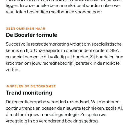
Contact
liggen. In onze unieke benchmark-dashboards maken we
Neem contact op
resultaten bovendien meetbaar en voorspelbaar.
BEX Overzicht
Over ons
GEEN OMKIJKEN NAAR
Ontdek de eindeloze mogelijkheden van het Booking
Leer de mensen achter Booking Experts kennen
De Booster formule
Experts Platform.
Voor Vakantieparken
Succesvolle recreatiemarketing vraagt om specialistische
Ontdek de voordelen van Booking Experts voor
kennis én tijd. Onze experts in onder andere content, SEA
Vakantieparken.
Voor Concerns
en social nemen je dit volledig uit handen. Zij bundelen hun
krachten om jouw recreatiebedrijf ijzersterk in de markt te
Ontdek de voordelen van Booking Experts voor Concerns &
Groepen.
zetten.
INSPELEN OP DE TOEKOMST
Trend monitoring
De recreatiebranche verandert razendsnel. Wij monitoren
continu trends en passen de nieuwste technieken, zoals AI,
direct toe in jouw marketingstrategie. Zo spelen we
Vastgoedprojecten
transformeren tot
vroegtijdig in op veranderend boekingsgedrag.
volgeboekte vakantieparken