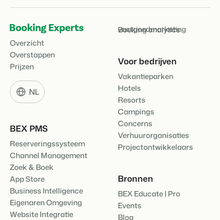
vastgoedmarketing
Booking analytics
Overzicht
Overstappen
Voor bedrijven
Prijzen
Vakantieparken
Hotels
NL
Resorts
Campings
Concerns
BEX PMS
Verhuurorganisaties
Reserveringssysteem
Projectontwikkelaars
Channel Management
Zoek & Boek
Bronnen
App Store
Business Intelligence
BEX Educate | Pro
Eigenaren Omgeving
Events
Website Integratie
Blog