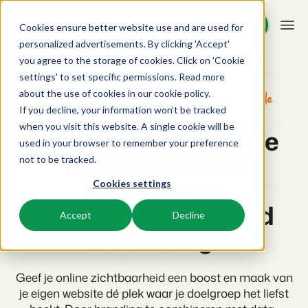
Demo aanvragen
Demo aanvragen
Cookies ensure better website use and are used for
personalized advertisements. By clicking 'Accept'
you agree to the storage of cookies. Click on 'Cookie
Platform
settings' to set specific permissions. Read more
about the use of cookies in
our cookie policy
.
Booking Boosters - Online marketing experts in de
If you decline, your information won’t be tracked
recreatie
BEX PMS
Oplossingen
when you visit this website. A single cookie will be
Maximaliseer directe
used in your browser to remember your preference
Reserveringssysteem
boekingen met
Booking Experts voor:
Resources
not to be tracked.
Beheer alle back office processen.
branding én
Cookies settings
Vakantieparken
Channel Management
Kennis
Prijzen
performance-based
Villa's, bungalows, chalets en boomhutten.
Adverteer jouw aanbod op een mix van kanalen.
Accept
Decline
marketing.
BEX Educate | Pro
Hotels
Zoek & Boek
Klantverhalen
Blijven leren, blijven leiden in de recreatie.
Hotelkamers, appartementen, B&Bs en pensions.
Boost directe boekingen via jouw website.
Geef je online zichtbaarheid een boost en maak van
BEX Educate | NextGen
Resorts
App Store
je eigen website dé plek waar je doelgroep het liefst
BEX Overzicht
Kennis en groei voor de recreatie-expert van de toekomst.
Ski-, spa-, duik- en golfresorts.
Integreer jouw favoriete apps en tools.
Voor vakantieparken