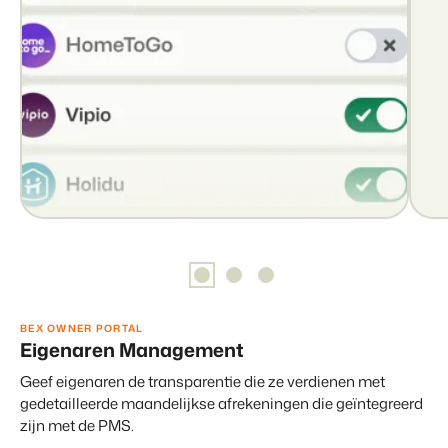
Contact
Neem contact op
BEX Overzicht
Over ons
Ontdek de eindeloze mogelijkheden van het Booking
Leer de mensen achter Booking Experts kennen
Experts Platform.
Voor Vakantieparken
Ontdek de voordelen van Booking Experts voor
Vakantieparken.
Voor Concerns
Ontdek de voordelen van Booking Experts voor Concerns &
Groepen.
BEX OWNER PORTAL
Eigenaren Management
Geef eigenaren de transparentie die ze verdienen met
Vastgoedprojecten
gedetailleerde maandelijkse afrekeningen die geïntegreerd
transformeren tot
zijn met de PMS.
volgeboekte vakantieparken