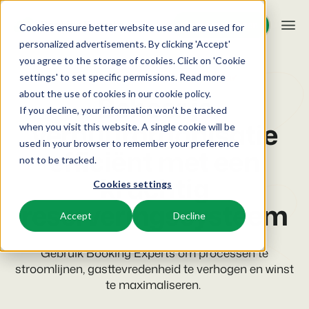
Demo aanvragen
Demo aanvragen
Cookies ensure better website use and are used for
personalized advertisements. By clicking 'Accept'
you agree to the storage of cookies. Click on 'Cookie
Platform
Reserveringssysteem voor verhuur
settings' to set specific permissions. Read more
about the use of cookies in
our cookie policy
.
Beheer je
If you decline, your information won’t be tracked
BEX PMS
Oplossingen
verhuurorganisatie
when you visit this website. A single cookie will be
used in your browser to remember your preference
Reserveringssysteem
efficiënt met een
Booking Experts voor:
Resources
not to be tracked.
Beheer alle back office processen.
krachtig
Cookies settings
Vakantieparken
Channel Management
Kennis
Prijzen
reserveringssysteem
Villa's, bungalows, chalets en boomhutten.
Adverteer jouw aanbod op een mix van kanalen.
Accept
Decline
BEX Educate | Pro
Hotels
Zoek & Boek
Klantverhalen
Blijven leren, blijven leiden in de recreatie.
Gebruik Booking Experts om processen te
Hotelkamers, appartementen, B&Bs en pensions.
Boost directe boekingen via jouw website.
stroomlijnen, gasttevredenheid te verhogen en winst
te maximaliseren.
BEX Educate | NextGen
Resorts
App Store
BEX Overzicht
Kennis en groei voor de recreatie-expert van de toekomst.
Ski-, spa-, duik- en golfresorts.
Integreer jouw favoriete apps en tools.
Voor vakantieparken