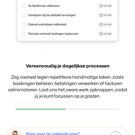
Vereenvoudig je dagelijkse processen
Ontvang betalingen met gemak
Maak keuzes op basis van data
Zeg vaarwel tegen repetitieve handmatige taken, zoals
boekingen beheren, betalingen verwerken of facturen
administreren. Laat ons het zware werk opknappen, zodat
jij je kunt focussen op je gasten.
Klaar voor de volgende stap?