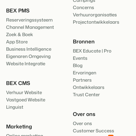
Campings
Concerns
BEX PMS
Verhuurorganisaties
Reserveringssysteem
Projectontwikkelaars
Channel Management
Zoek & Boek
Bronnen
App Store
Business Intelligence
BEX Educate | Pro
Eigenaren Omgeving
Events
Website Integratie
Blog
Ervaringen
Partners
BEX CMS
Ontwikkelaars
Verhuur Website
Trust Center
Vastgoed Website
Linguist
Over ons
Over ons
Marketing
Customer Success
Online marketing