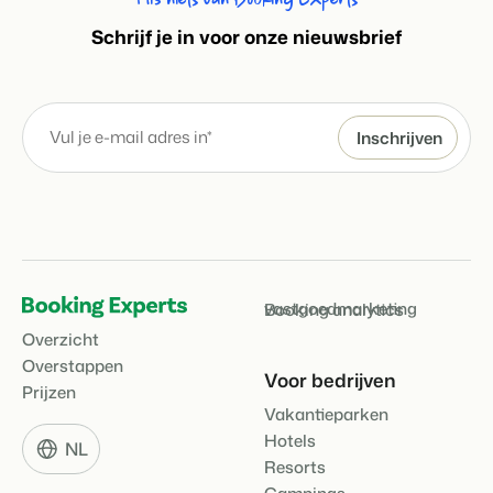
S
chrijf je in voor onze nieuwsbrief
vastgoedmarketing
Booking analytics
Overzicht
Overstappen
Voor bedrijven
Prijzen
Vakantieparken
Hotels
NL
Resorts