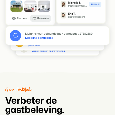
Nieuw bericht van Monique
Nieuwe review voor accommodatie 127 - Bungalow | 4
Thomas heeft de volgende reservering bewerkt: BEX
personen
12312412122
Verblijf met een nacht verlengd.
Melanie heeft volgende taak aangepast: 27382389
Deadline aangepast.
Geen obstakels
Verbeter de
gastbeleving.