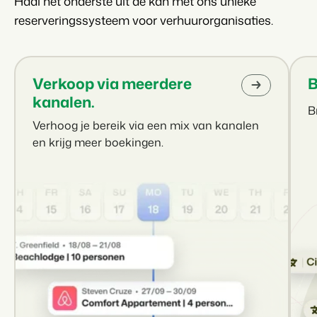
Haal het onderste uit de kan met ons unieke
reserveringssysteem voor verhuurorganisaties.
Verkoop via meerdere
B
kanalen.
B
Verhoog je bereik via een mix van kanalen
en krijg meer boekingen.