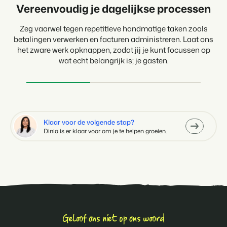
Vereenvoudig je dagelijkse processen
Ontvang betalingen met gemak
Maak keuzes op basis van data
Leid je bedrijf met meer vertrouwen door beslissingen te
Ongeacht de betaalmethode die de gast wil gebruiken;
Zeg vaarwel tegen repetitieve handmatige taken zoals
betalingen worden automatisch verwerkt en gekoppeld aan
betalingen verwerken en facturen administreren. Laat ons
baseren op inzichten uit real-time statistieken.
het zware werk opknappen, zodat jij je kunt focussen op
de juiste boeking of factuur.
wat echt belangrijk is; je gasten.
Klaar voor de volgende stap?
Dinia is er klaar voor om je te helpen groeien.
Geloof ons niet op ons woord