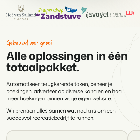
Vastgoedwebsite
Samen transformeren wij de recreatiebranche.
Genereer leads voor jouw verkoopobjecten.
Onboarding
BEX Linguist
Samen van start. Vandaag nog.
Begroet gasten in hun eigen taal.
Events
Gebouwd voor groei
Marketing
Van thema trainingen tot kennisevents.
Alle oplossingen in één
Dankzij Booking Experts
kunnen we ons volledig
Trust Center
totaalpakket.
Online Marketing
focussen op gastvrijheid!
Vertrouwen bij Booking Experts
De krachtige combinatie van branding en performance marketing
Gijs Meerdink
welcome.in
Automatiseer terugkerende taken, beheer je
Recreatief Vastgoedmarketing
Over ons
boekingen, adverteer op diverse kanalen en haal
Jouw project uitverkocht in een mum van tijd.
meer boekingen binnen via je eigen website.
Customer Success Team
Booking Analytics
Krijg antwoord op jouw vragen
Wij brengen alles samen wat nodig is om een
Premium BI Tool.
succesvol recreatiebedrijf te runnen.
Vacatures
Vind jouw nieuwe droombaan