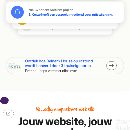
Nieuw bericht omtrent prijzen
S. Kruze heeft een verzoek ingediend voor prijswijziging.
Nieuw bericht van Monique
Review voor accommodatie 127 - Bungalow | 4 personen
Thomas heeft reservering BEX1231241212 gewijzigd
De reservering met een nacht verlengd.
Ontdek hoe Belnem House op afstand
wordt beheerd door 31 huiseigenaren.
Patrick Loeps vertelt er alles over.
Volledig aanpasbare website
Jouw website, jouw