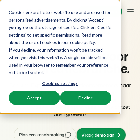
Demo aanvragen
Demo aanvragen
Cookies ensure better website use and are used for
personalized advertisements. By clicking 'Accept'
you agree to the storage of cookies. Click on 'Cookie
Platform
Laat je bedrijf groeien met BEX PMS
settings' to set specific permissions. Read more
about the use of cookies in
our cookie policy
.
If you decline, your information won’t be tracked
Het #1 platform voor
BEX PMS
Oplossingen
when you visit this website. A single cookie will be
de recreatiebranche.
used in your browser to remember your preference
Reserveringssysteem
Booking Experts voor:
Resources
not to be tracked.
Beheer alle back office processen.
Cookies settings
Booking Experts helpt recreatieondernemers naar
Vakantieparken
Channel Management
Kennis
Prijzen
het volgende niveau met een innovatief
Villa's, bungalows, chalets en boomhutten.
Adverteer jouw aanbod op een mix van kanalen.
Accept
Decline
reserveringssysteem. Ben jij klaar voor
geautomatiseerde bedrijfsprocessen die je omzet
BEX Educate | Pro
Hotels
Zoek & Boek
Klantverhalen
laten groeien?
Blijven leren, blijven leiden in de recreatie.
Hotelkamers, appartementen, B&Bs en pensions.
Boost directe boekingen via jouw website.
BEX Educate | NextGen
Resorts
App Store
BEX Overzicht
Plan een kennismaking
Vraag demo aan
Kennis en groei voor de recreatie-expert van de toekomst.
Ski-, spa-, duik- en golfresorts.
Integreer jouw favoriete apps en tools.
Voor vakantieparken