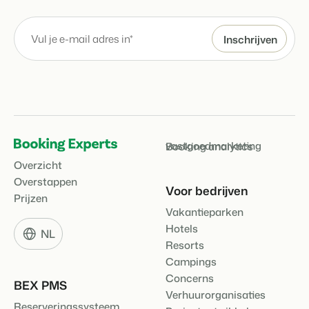
vastgoedmarketing
Booking analytics
Overzicht
Overstappen
Voor bedrijven
Prijzen
Vakantieparken
Hotels
NL
Resorts
Campings
Concerns
BEX PMS
Verhuurorganisaties
Reserveringssysteem