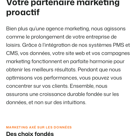
Votre partenaire marketing
Site web immobilier
Événements
Attirez des prospects pour la vente de vos biens locatifs.
Faites notre connaissance lors de différents événements
proactif
BEX Linguistique
Trust Center
Accueillez vos clients dans leur langue.
Bien plus qu’une agence marketing, nous agissons
La confiance chez Booking Experts
comme le prolongement de votre entreprise de
loisirs. Grâce à l’intégration de nos systèmes PMS et
Marketing
À propos de nous
CMS, vos données, votre site web et vos campagnes
Marketing en ligne
marketing fonctionnent en parfaite harmonie pour
Service client
La puissante alliance entre stratégie de marque et marketing de
Obtenez des réponses á vos questions.
obtenir les meilleurs résultats. Pendant que nous
performance
optimisons vos performances, vous pouvez vous
Emplois / Carrièrres
concentrer sur vos clients. Ensemble, nous
Marketing Immobilier
Trouvez votre nouveau job de rêve !
Votre projet est vendu en un rien de temps
assurons une croissance durable fondée sur les
données, et non sur des intuitions.
Contact
Booking Analytics
Contactez nous.
Solution reporting Premium
À propos de nous
MARKETING AXÉ SUR LES DONNÉES
Découvrez les personnes derrière de Booking Experts
Des choix fondés