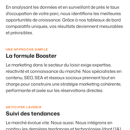
En analysant les données et en surveillant de près le taux
d'occupation de votre parc, nous identifions les meilleures
opportunités de croissance. Grâce à nos tableaux de bord
comparatifs uniques, vos résultats deviennent mesurables
Présentation de Booking Experts
et prévisibles.
Découvrez les possibilités infinies de la plateforme Booking
Experts
Pour les Parcs de Vacances
UNE APPROCHE SIMPLE
Découvrez les avantages de Booking Experts pour un parc
La formule Booster
de vacances
Pour les Groupes
Le marketing dans le secteur du loisir exige expertise,
Découvrez les avantages de Booking Experts pour un
réactivité et connaissance du marché. Nos spécialistes en
groupe
contenu, SEO, SEA et réseaux sociaux prennent tout en
charge pour construire une stratégie marketing cohérente,
performante et axée sur les réservations directes.
ANTICIPER L'AVENIR
Suivi des tendances
Le marché évolue vite. Nous aussi. Nous intégrons en
continu les dernières tendances et technologies (dont l’IA)