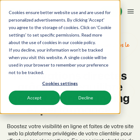
Démo
Démo
Cookies ensure better website use and are used for
personalized advertisements. By clicking 'Accept'
you agree to the storage of cookies. Click on 'Cookie
Plateforme
settings' to set specific permissions. Read more
about the use of cookies in
our cookie policy
.
Booking Boosters - Experts marketing en ligne dans le
If you decline, your information won’t be tracked
secteur des loisirs
BEX PMS
Solutions
when you visit this website. A single cookie will be
Optimisez vos
used in your browser to remember your preference
PMS
réservations directes
Booking Experts pour:
Ressources
not to be tracked.
Optimisez votre back-office.
grâce à un équilibre
Cookies settings
Campings
Moteur de Réservation
Connaissance
Tarifs
parfait entre branding
Aires de camping, tentes de glamping et caravanes.
Boostez les réservations directes via votre site web.
Accept
Decline
et performance.
BEX Academy
Villages de vacances
Intelligence économique
Témoignages
Suivez des cours en ligne et devenez un expert.
Villas, bungalows, chalets et hébergements nature.
Optimisez vos décisions grâce à l'analyse des données.
Boostez votre visibilité en ligne et faites de votre site
Blog
Resorts
Intégration de site web
web la plateforme privilégiée de votre clientèle pour
Se connecter
Découvrez les tendances du secteur et des conseils pratiques.
Stations de ski, de bien-être, de plongée et de golf.
Vous avez déjà un site web ? L'intégration est possible.
Tarifs