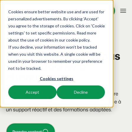
Démo
Démo
Cookies ensure better website use and are used for
personalized advertisements. By clicking 'Accept'
you agree to the storage of cookies. Click on 'Cookie
Plateforme
Un partenaire engagé
settings' to set specific permissions. Read more
about the use of cookies in
our cookie policy
.
Un service client
If you decline, your information won’t be tracked
BEX PMS
Solutions
d'excellence pour vous
when you visit this website. A single cookie will be
used in your browser to remember your preference
accompagner à
PMS
Booking Experts pour:
Ressources
not to be tracked.
Optimisez votre back-office.
chaque étape.
Cookies settings
Campings
Moteur de Réservation
Connaissance
Tarifs
Aires de camping, tentes de glamping et caravanes.
Boostez les réservations directes via votre site web.
Accept
Decline
De l’intégration à l’assistance continue 7j/7, notre
BEX Academy
équipe vous accompagne à chaque étape grâce à
Villages de vacances
Intelligence économique
Témoignages
Suivez des cours en ligne et devenez un expert.
Villas, bungalows, chalets et hébergements nature.
un support réactif et des formations adaptées.
Optimisez vos décisions grâce à l'analyse des données.
Blog
Resorts
Intégration de site web
Se connecter
Découvrez les tendances du secteur et des conseils pratiques.
Stations de ski, de bien-être, de plongée et de golf.
Vous avez déjà un site web ? L'intégration est possible.
Prendre contact
Tarifs