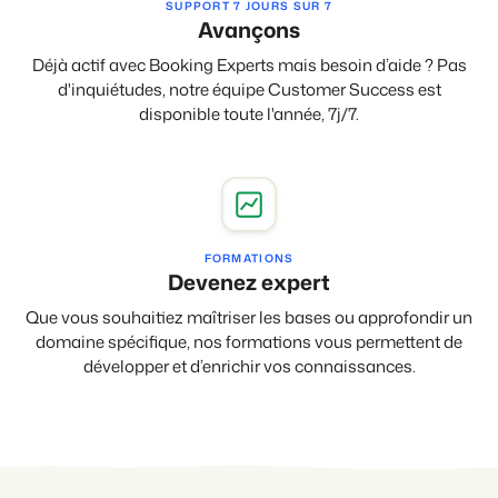
SUPPORT 7 JOURS SUR 7
Avançons
Déjà actif avec Booking Experts mais besoin d’aide ? Pas
d'inquiétudes, notre équipe Customer Success est
Présentation de Booking Experts
disponible toute l'année, 7j/7.
Découvrez les possibilités infinies de la plateforme Booking
Experts
Pour les Parcs de Vacances
Découvrez les avantages de Booking Experts pour un parc
de vacances
Pour les Groupes
FORMATIONS
Découvrez les avantages de Booking Experts pour un
Devenez expert
groupe
Que vous souhaitiez maîtriser les bases ou approfondir un
domaine spécifique, nos formations vous permettent de
développer et d’enrichir vos connaissances.