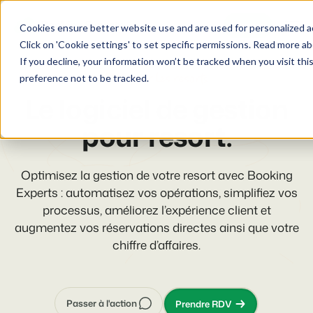
Démo
Cookies ensure better website use and are used for personalized ad
Click on 'Cookie settings' to set specific permissions. Read more ab
If you decline, your information won’t be tracked when you visit th
Plateforme
PMS pour les resorts
preference not to be tracked.
Le logiciel de gestion
BEX PMS
Solutions
pour resort.
PMS
Booking Experts pour:
Ressources
Optimisez votre back-office.
Optimisez la gestion de votre resort avec Booking
Experts : automatisez vos opérations, simplifiez vos
Campings
Moteur de Réservation
Connaissance
Tarifs
processus, améliorez l’expérience client et
Aires de camping, tentes de glamping et caravanes.
Boostez les réservations directes via votre site web.
augmentez vos réservations directes ainsi que votre
BEX Academy
Villages de vacances
chiffre d’affaires.
Intelligence économique
Témoignages
Suivez des cours en ligne et devenez un expert.
Villas, bungalows, chalets et hébergements nature.
Optimisez vos décisions grâce à l'analyse des données.
Blog
Resorts
Intégration de site web
Se connecter
Découvrez les tendances du secteur et des conseils pratiques.
Passer à l'action
Prendre RDV
Stations de ski, de bien-être, de plongée et de golf.
Vous avez déjà un site web ? L'intégration est possible.
Tarifs