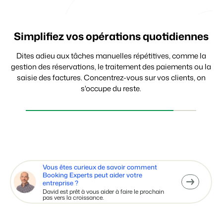
Simplifiez vos opérations quotidiennes
Prenez des décisions fondées sur des
Recevez les paiements en toute
simplicité
données
Dites adieu aux tâches manuelles répétitives, comme la
gestion des réservations, le traitement des paiements ou la
Permettez à vos clients de payer avec le moyen de
saisie des factures. Concentrez-vous sur vos clients, on
paiement de leur choix. Les paiements sont traités
s'occupe du reste.
automatiquement et liés à la réservation ou à la facture
correspondante.
Vous êtes curieux de savoir comment
Booking Experts peut aider votre
entreprise ?
David est prêt à vous aider à faire le prochain
pas vers la croissance.