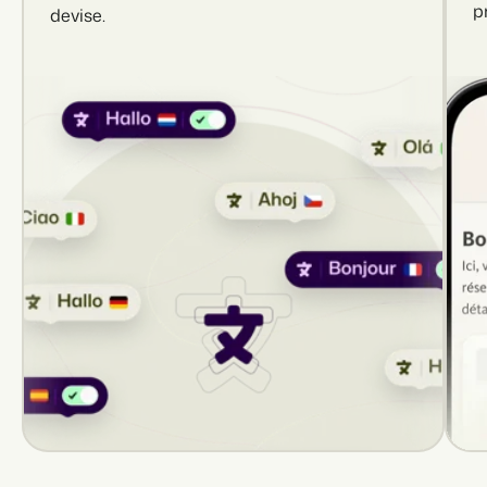
p
devise.