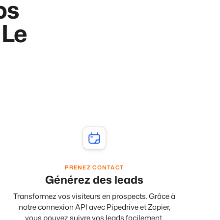
os
e différents événements
e de vos biens locatifs.
 Le
ts
angue.
tions.
tégie de marque et marketing de performance
 !
 de temps
PRENEZ CONTACT
Générez des leads
Transformez vos visiteurs en prospects. Grâce à
e de Booking Experts
notre connexion API avec Pipedrive et Zapier,
vous pouvez suivre vos leads facilement.