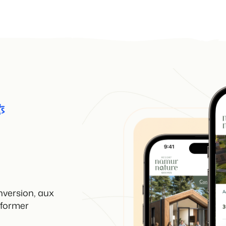
Présentation de B
Découvrez les possibilités inf
Pour les Parcs de
Découvrez les avantages de 
Pour les Groupes
Découvrez les avantages de 
ts
nversion, aux
sformer