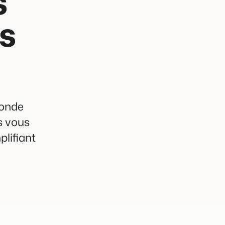
s
s
ponde
s vous
plifiant