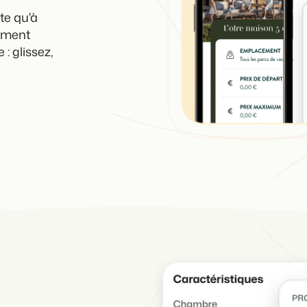
ste qu'à
ement
: glissez,