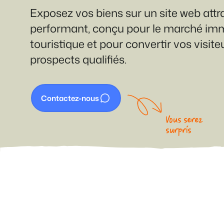
propriétaires
Services de conciergerie
Prêt à adopter la croissance
Exposez vos biens sur un site web attra
?
et gestion locative
Offrez la transparence que
les propriétaires méritent.
Gestion de location de
performant, conçu pour le marché imm
vacances et concierges
touristique et pour convertir vos visite
prospects qualifiés.
Contactez-nous
Vous serez
surpris