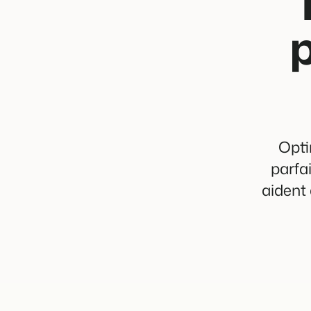
Opti
parfa
aident 