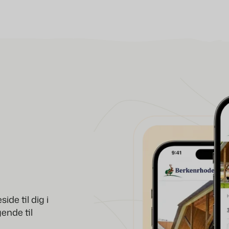
BEX Oversigt
Opdag de uendelige mulighed
For ferieparker
Opdag fordelene ved Booking Ex
For grupper
Opdag fordelene ved bookinge
de til dig i
ende til