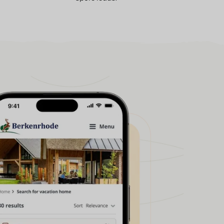
er på Booking Experts-platformen.
perts til ferieparker.
ksperter til bekymringer og grupper.