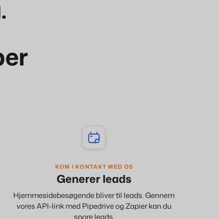
.
æglere
lejningsobjekter.
ter
per
prog.
ding og performance marketing
om
id.
KOM I KONTAKT MED OS
Generer leads
Hjemmesidebesøgende bliver til leads. Gennem
vores API-link med Pipedrive og Zapier kan du
spore leads.