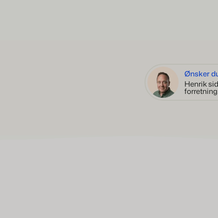
Ønsker du
Henrik sid
forretning