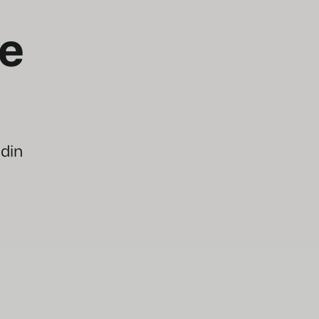
e
 din