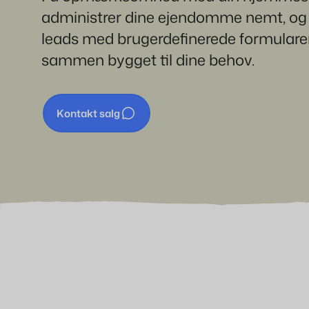
Har du allerede en
Klar til at omfavne vækst?
administrer dine ejendomme nemt, og
hjemmeside? Integration er
mulig.
leads med brugerdefinerede formularer
Contact sales
Request demo
sammen bygget til dine behov.
Contact sales
Request demo
Contact sales
Request demo
Kontakt salg