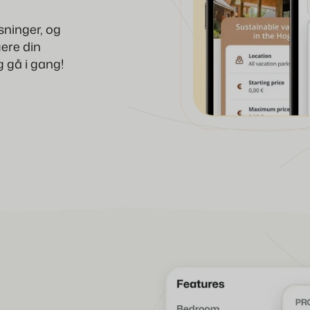
asninger, og
gere din
g gå i gang!