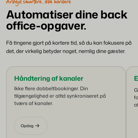
Hjemmeside for ejendomsmæglere
Arbejd smartere, ikke hårdere
Generer leads til at sælge dine udlejningsobjekter.
Om os
Automatiser dine back
office-opgaver.
BEX Linguist
Customer Success Team
Hils på gæsterne på deres eget sprog.
Få svar på dine spørgsmål
Bookingeksperter sætter
vores fokus tilbage på
Få tingene gjort på kortere tid, så du kan fokusere på
gæstfrihed.
Marketing
Job / Karriere
det, der virkelig betyder noget, nemlig dine gæster.
Find dit nye drømmejob!
Gijs Meerdink
welcome.in
Booking Boosters
Kontakte
Den stærke kombination af branding og performance marketing
Kontakt os
Read all stories
Håndtering af kanaler
E
Markedsføring af fast ejendom
Om os
Ikke flere dobbeltbookinger. Din
Dit projekt blev udsolgt på ingen tid.
G
Historien bag Booking Experts.
tilgængelighed er altid synkroniseret på
f
tværs af kanaler.
Booking Analytics
a
Premium BI-værktøj.
Opdag