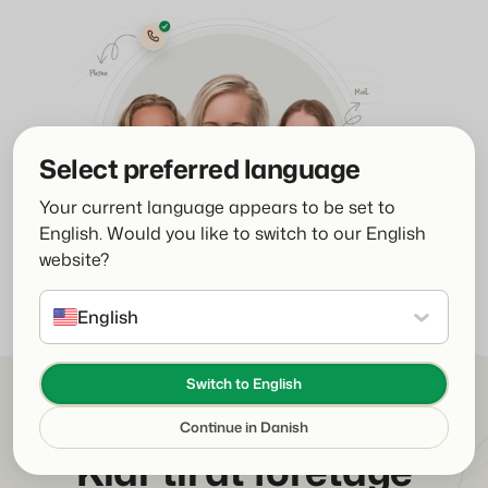
Select preferred language
Your current language appears to be set to
English. Would you like to switch to our English
website?
English
Switch to English
Bliv en del af vores rejse
Continue in Danish
Klar til at foretage