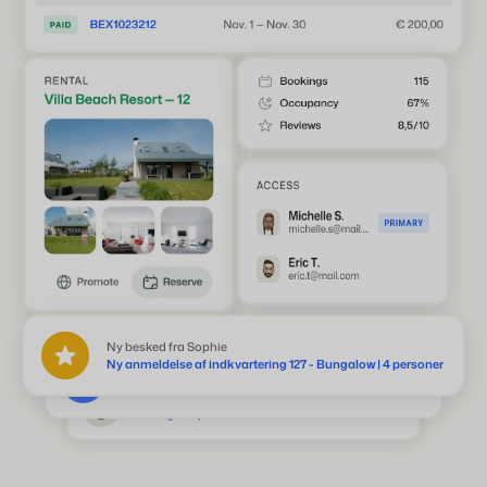
Inge tilføjede en note til reservation BEX237591048
Lever velkomstpakken
Thomas har redigeret reservation BEX2390739
Forlængede opholdet med 2 nætter
Ny besked fra Sophie
Ny anmeldelse af indkvartering 127 - Bungalow | 4 personer