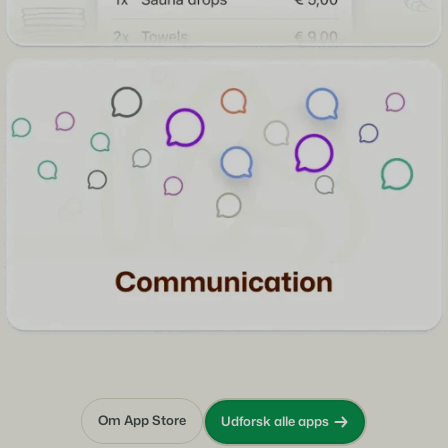
Om App Store
Udforsk alle apps