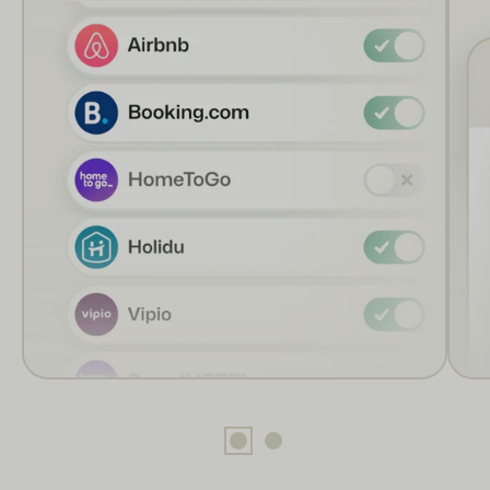
BEX Oversigt
Opdag de uendelige muligheder på Booking Experts-
platformen.
For ferieparker
Opdag fordelene ved Booking Experts til ferieparker.
For grupper
Opdag fordelene ved bookingeksperter til bekymringer og
grupper.