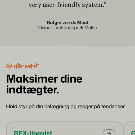
very user-friendly system.''
Rutger van de Maat
Owner - Vakantiepark Mölke
Gå efter vækst
Maksimer dine
indtægter.
Hold styr på din belægning og reager på tendenser.
BEX-lingvist
G