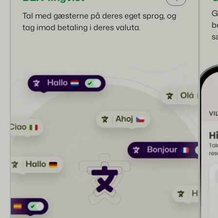
G
Tal med gæsterne på deres eget sprog, og
b
tag imod betaling i deres valuta.
s