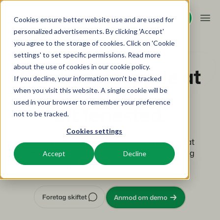
Request demo
Request demo
Cookies ensure better website use and are used for
personalized advertisements. By clicking 'Accept'
you agree to the storage of cookies. Click on 'Cookie
Platform
PMS til feriesteder
settings' to set specific permissions. Read more
about the use of cookies in
our cookie policy
.
Den bedste måde at
If you decline, your information won’t be tracked
BEX PMS
Løsninger
styre
when you visit this website. A single cookie will be
used in your browser to remember your preference
Reservationssystem
dit feriested.
Booking Experts til:
Resources
not to be tracked.
Administrer alle dine backoffice-operationer.
Cookies settings
Ferieparker
Kanalstyring
Driv dit feriested med Booking Experts for at
Viden
Priser
Villaer, bungalows, hytter og træhuse.
Vis din beholdning på en blanding af kanaler.
strømline driften, øge gæstetilfredsheden og
Accept
Decline
maksimere indtægterne.
BEX Educate | Pro
Hoteller
Booking Engine
Overview
Bliv ved med at lære, bliv ved med at lede inden for
Hotelværelser, lejligheder og gæstehuse.
Øg antallet af direkte bookinger via din hjemmeside.
fritidsaktiviteter.
For Holiday Parks
Foretag skiftet
Anmod om demo
For Campings
Feriesteder
App Store
BEX Educate | NextGen
Make the Switch
Ski-, spa-, dykker- og golfresorts.
Integrer med dine yndlingsapps og -værktøjer.
Viden og vækst for fremtidens eksperter.