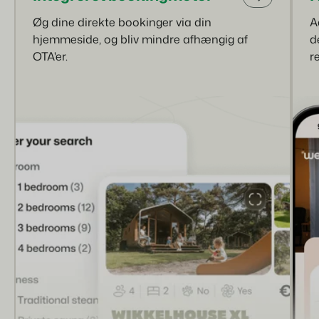
Øg dine direkte bookinger via din
A
hjemmeside, og bliv mindre afhængig af
d
OTA'er.
r