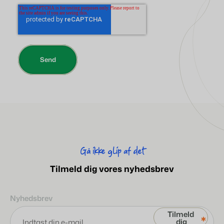
BEX Oversigt
Opdag de uendelige muligheder på Booking Experts-
platformen.
For ferieparker
Opdag fordelene ved Booking Experts til ferieparker.
For grupper
Opdag fordelene ved bookingeksperter til bekymringer og
grupper.
Gå ikke glip af det
Tilmeld dig vores nyhedsbrev
Nyhedsbrev
*