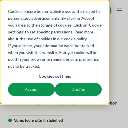
Request demo
Request demo
Cookies ensure better website use and are used for
personalized advertisements. By clicking 'Accept'
you agree to the storage of cookies. Click on 'Cookie
Platform
settings' to set specific permissions. Read more
about the use of cookies in
our cookie policy
.
Lad os komme i kontakt
If you decline, your information won’t be tracked
BEX PMS
Løsninger
Kontakt vores
when you visit this website. A single cookie will be
salgsteam
used in your browser to remember your preference
Reservationssystem
Booking Experts til:
Resources
not to be tracked.
Administrer alle dine backoffice-operationer.
Cookies settings
Lad os undersøge, hvordan Booking Experts
Ferieparker
Kanalstyring
Viden
Priser
Villaer, bungalows, hytter og træhuse.
kan hjælpe dig.
Vis din beholdning på en blanding af kanaler.
Accept
Decline
BEX Educate | Pro
Hoteller
Booking Engine
Leder du efter support? Besøg
Support & Dokumentation
Overview
Bliv ved med at lære, bliv ved med at lede inden for
Hotelværelser, lejligheder og gæstehuse.
Øg antallet af direkte bookinger via din hjemmeside.
fritidsaktiviteter.
For Holiday Parks
For Campings
Feriesteder
App Store
Vores team står til rådighed
BEX Educate | NextGen
Make the Switch
Ski-, spa-, dykker- og golfresorts.
Integrer med dine yndlingsapps og -værktøjer.
Viden og vækst for fremtidens eksperter.