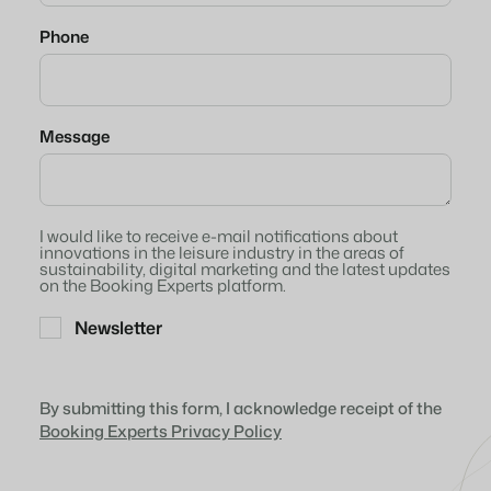
Hjemmeside for ejendomsmæglere
Generer leads til at sælge dine udlejningsobjekter.
Om os
Phone
BEX Linguist
Customer Success Team
Hils på gæsterne på deres eget sprog.
Få svar på dine spørgsmål
Bookingeksperter sætter
Message
vores fokus tilbage på
gæstfrihed.
Marketing
Job / Karriere
Find dit nye drømmejob!
Gijs Meerdink
welcome.in
Booking Boosters
I would like to receive e-mail notifications about
Kontakte
Den stærke kombination af branding og performance marketing
innovations in the leisure industry in the areas of
Kontakt os
sustainability, digital marketing and the latest updates
Read all stories
on the Booking Experts platform.
Markedsføring af fast ejendom
Om os
Dit projekt blev udsolgt på ingen tid.
Newsletter
Historien bag Booking Experts.
Booking Analytics
Premium BI-værktøj.
By submitting this form, I acknowledge receipt of the
Booking Experts Privacy Policy