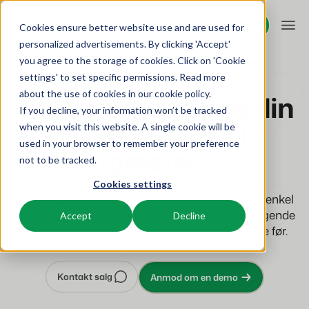
Request demo
Request demo
Cookies ensure better website use and are used for
personalized advertisements. By clicking 'Accept'
you agree to the storage of cookies. Click on 'Cookie
Platform
BEX Online Booking
settings' to set specific permissions. Read more
about the use of cookies in
our cookie policy
.
Gør besøgende på din
If you decline, your information won’t be tracked
BEX PMS
Løsninger
hjemmeside til
when you visit this website. A single cookie will be
used in your browser to remember your preference
Reservationssystem
gæster.
Booking Experts til:
Resources
not to be tracked.
Administrer alle dine backoffice-operationer.
Cookies settings
Ferieparker
Kanalstyring
Øg dine direkte bookinger med en lynhurtig og enkel
Viden
Priser
Villaer, bungalows, hytter og træhuse.
Vis din beholdning på en blanding af kanaler.
bookingproces. Vi gør vejen fra nysgerrig besøgende
Accept
Decline
til bekræftet feriegæst kortere end nogensinde før.
BEX Educate | Pro
Hoteller
Booking Engine
Overview
Bliv ved med at lære, bliv ved med at lede inden for
Hotelværelser, lejligheder og gæstehuse.
Øg antallet af direkte bookinger via din hjemmeside.
fritidsaktiviteter.
For Holiday Parks
Kontakt salg
Anmod om en demo
For Campings
Feriesteder
App Store
BEX Educate | NextGen
Make the Switch
Ski-, spa-, dykker- og golfresorts.
Integrer med dine yndlingsapps og -værktøjer.
Viden og vækst for fremtidens eksperter.