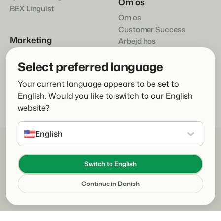
Om os
BEX Linguist
Om os
Customer Success
Marketing
Arbejd hos
Kontakte
Booking Boosters
Select preferred language
Your current language appears to be set to
English. Would you like to switch to our English
website?
English
© 2026 Booking Experts B.V. All rights reserved
Cookie Policy
Switch to English
Privacy policy
Continue in Danish