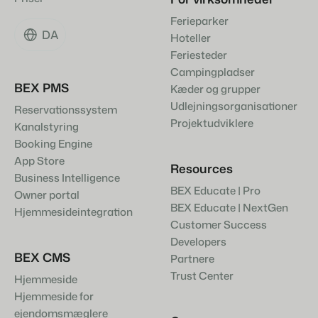
Ferieparker
DA
Hoteller
Feriesteder
Campingpladser
BEX PMS
Kæder og grupper
Udlejningsorganisationer
Reservationssystem
Projektudviklere
Kanalstyring
Booking Engine
App Store
Resources
Business Intelligence
BEX Educate | Pro
Owner portal
BEX Educate | NextGen
Hjemmesideintegration
Customer Success
Developers
BEX CMS
Partnere
Trust Center
Hjemmeside
Hjemmeside for
ejendomsmæglere