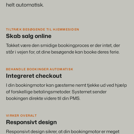
Hjemmeside for ejendomsmæglere
helt automatisk.
Generer leads til at sælge dine udlejningsobjekter.
Om os
BEX Linguist
Customer Success Team
Hils på gæsterne på deres eget sprog.
Få svar på dine spørgsmål
TILTRÆK BESØGENDE TIL HJEMMESIDEN
Bookingeksperter sætter
Skab salg online
vores fokus tilbage på
gæstfrihed.
Marketing
Job / Karriere
Takket være den smidige bookingproces er der intet, der
Find dit nye drømmejob!
Gijs Meerdink
står i vejen for, at dine besøgende kan booke deres ferie.
welcome.in
Booking Boosters
Kontakte
Den stærke kombination af branding og performance marketing
BEHANDLE BOOKINGER AUTOMATISK
Kontakt os
Integreret checkout
Read all stories
Markedsføring af fast ejendom
I din bookingmotor kan gæsterne nemt tjekke ud ved hjælp
Om os
Dit projekt blev udsolgt på ingen tid.
af forskellige betalingsmetoder. Systemet sender
Historien bag Booking Experts.
bookingen direkte videre til din PMS.
Booking Analytics
Premium BI-værktøj.
VIRKER OVERALT
Responsivt design
Responsivt design sikrer, at din bookingmotor er meget