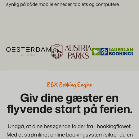
synlig på både mobile enheder, tablets og computere.
BEX Oversigt
Opdag de uendelige muligheder på Booking Experts-
platformen.
For ferieparker
Opdag fordelene ved Booking Experts til ferieparker.
For grupper
Opdag fordelene ved bookingeksperter til bekymringer og
grupper.
BEX Booking Engine
Giv dine gæster en
flyvende start på ferien.
Undgå, at dine besøgende falder fra i bookingflowet.
Med et strømlinet online bookingsystem sikrer du en