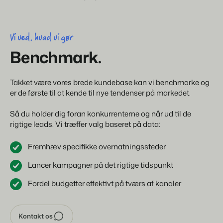
Hjemmeside for ejendomsmæglere
Generer leads til at sælge dine udlejningsobjekter.
Om os
BEX Linguist
Vi ved, hvad vi gør
Customer Success Team
Hils på gæsterne på deres eget sprog.
Få svar på dine spørgsmål
Benchmark.
Bookingeksperter sætter
vores fokus tilbage på
gæstfrihed.
Marketing
Job / Karriere
Takket være vores brede kundebase kan vi benchmarke og
Find dit nye drømmejob!
Gijs Meerdink
er de første til at kende til nye tendenser på markedet.
welcome.in
Booking Boosters
Kontakte
Den stærke kombination af branding og performance marketing
Så du holder dig foran konkurrenterne og når ud til de
Kontakt os
rigtige leads. Vi træffer valg baseret på data:
Read all stories
Markedsføring af fast ejendom
Om os
Dit projekt blev udsolgt på ingen tid.
Fremhæv specifikke overnatningssteder
Historien bag Booking Experts.
Lancer kampagner på det rigtige tidspunkt
Booking Analytics
Premium BI-værktøj.
Fordel budgetter effektivt på tværs af kanaler
Kontakt os