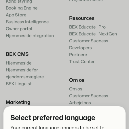
Kanalstyring
Booking Engine
App Store
Resources
Business Intelligence
BEX Educate | Pro
Owner portal
BEX Educate | NextGen
Hjemmesideintegration
Customer Success
Developers
BEX CMS
Partnere
Trust Center
Hjemmeside
Hjemmeside for
ejendomsmæglere
Om os
BEX Linguist
Om os
Customer Success
Marketing
Arbejd hos
Kontakte
Booking Boosters
Select preferred language
Your current language appears to be set to