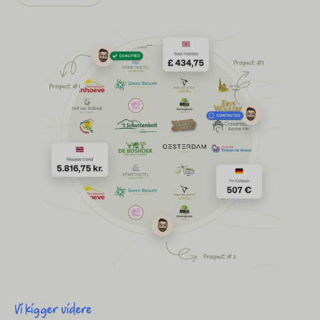
BEX Oversigt
Opdag de uendelige muligheder på Booking Experts-
platformen.
For ferieparker
Opdag fordelene ved Booking Experts til ferieparker.
For grupper
Opdag fordelene ved bookingeksperter til bekymringer og
grupper.
Vi kigger videre