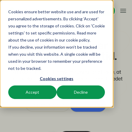
Request demo
Request demo
Cookies ensure better website use and are used for
personalized advertisements. By clicking 'Accept'
you agree to the storage of cookies. Click on 'Cookie
Platform
BEX Ejendomsmarkedsføring
settings' to set specific permissions. Read more
about the use of cookies in
our cookie policy
.
Dit projekt bliver
If you decline, your information won’t be tracked
BEX PMS
Løsninger
udsolgt på ingen tid.
when you visit this website. A single cookie will be
used in your browser to remember your preference
Reservationssystem
Booking Experts til:
Resources
not to be tracked.
Administrer alle dine backoffice-operationer.
Vi bruger målrettet markedsføring for at sikre, at
dine sælgere kan følge op på varme leads i stedet
Cookies settings
Ferieparker
Kanalstyring
for selv at jagte kolde leads.
Viden
Priser
Villaer, bungalows, hytter og træhuse.
Vis din beholdning på en blanding af kanaler.
Accept
Decline
BEX Educate | Pro
Hoteller
Booking Engine
Få mere at vide
Kontakt os
Overview
Bliv ved med at lære, bliv ved med at lede inden for
Hotelværelser, lejligheder og gæstehuse.
Øg antallet af direkte bookinger via din hjemmeside.
fritidsaktiviteter.
For Holiday Parks
For Campings
Feriesteder
App Store
BEX Educate | NextGen
Make the Switch
Ski-, spa-, dykker- og golfresorts.
Integrer med dine yndlingsapps og -værktøjer.
Viden og vækst for fremtidens eksperter.