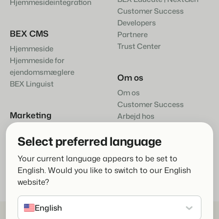
Hjemmesideintegration
Customer Success
Developers
BEX CMS
Partnere
Trust Center
Hjemmeside
Hjemmeside for
ejendomsmæglere
Om os
BEX Linguist
Om os
Customer Success
Marketing
Arbejd hos
Kontakte
Booking Boosters
Select preferred language
Your current language appears to be set to
English. Would you like to switch to our English
website?
English
© 2026 Booking Experts B.V. All rights reserved