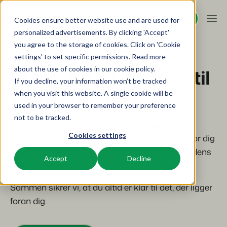
Request demo
Request demo
Cookies ensure better website use and are used for
personalized advertisements. By clicking 'Accept'
you agree to the storage of cookies. Click on 'Cookie
Platform
BEX Educate | Pro
settings' to set specific permissions. Read more
about the use of cookies in
our cookie policy
.
Vi tror på, at viden er til
If you decline, your information won’t be tracked
BEX PMS
Løsninger
for at blive delt.
when you visit this website. A single cookie will be
used in your browser to remember your preference
Reservationssystem
Booking Experts til:
Resources
not to be tracked.
Administrer alle dine backoffice-operationer.
Den rekreative industri udvikler sig hurtigt. Vi
Cookies settings
tilbyder viden og værktøjer, der gør det muligt for dig
Ferieparker
Kanalstyring
Viden
Priser
at reagere uafhængigt og selvsikkert på fremtidens
Villaer, bungalows, hytter og træhuse.
Vis din beholdning på en blanding af kanaler.
Accept
Decline
fritidsaktiviteter.
BEX Educate | Pro
Hoteller
Booking Engine
Overview
Bliv ved med at lære, bliv ved med at lede inden for
Sammen sikrer vi, at du altid er klar til det, der ligger
Hotelværelser, lejligheder og gæstehuse.
Øg antallet af direkte bookinger via din hjemmeside.
fritidsaktiviteter.
For Holiday Parks
foran dig.
For Campings
Feriesteder
App Store
BEX Educate | NextGen
Make the Switch
Ski-, spa-, dykker- og golfresorts.
Integrer med dine yndlingsapps og -værktøjer.
Viden og vækst for fremtidens eksperter.