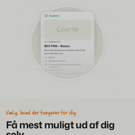
BEX Oversigt
Opdag de uendelige muligheder på Booking Experts-
platformen.
For ferieparker
Opdag fordelene ved Booking Experts til ferieparker.
For grupper
Opdag fordelene ved bookingeksperter til bekymringer og
grupper.
Vælg, hvad der fungerer for dig
Få mest muligt ud af dig
selv.