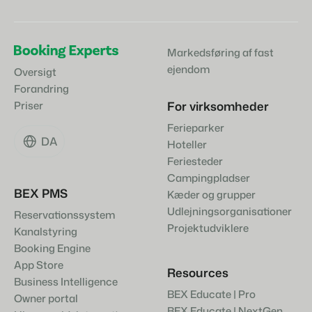
Markedsføring af fast
ejendom
Oversigt
Forandring
For virksomheder
Priser
Ferieparker
DA
Hoteller
Feriesteder
Campingpladser
BEX PMS
Kæder og grupper
Udlejningsorganisationer
Reservationssystem
Projektudviklere
Kanalstyring
Booking Engine
App Store
Resources
Business Intelligence
BEX Educate | Pro
Owner portal
BEX Educate | NextGen