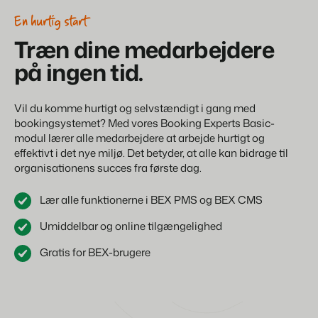
Hjemmeside for ejendomsmæglere
Generer leads til at sælge dine udlejningsobjekter.
Om os
En hurtig start
Træn dine medarbejdere
BEX Linguist
Customer Success Team
på ingen tid.
Hils på gæsterne på deres eget sprog.
Få svar på dine spørgsmål
Bookingeksperter sætter
vores fokus tilbage på
gæstfrihed.
Marketing
Job / Karriere
Vil du komme hurtigt og selvstændigt i gang med
Find dit nye drømmejob!
Gijs Meerdink
bookingsystemet? Med vores Booking Experts Basic-
welcome.in
modul lærer alle medarbejdere at arbejde hurtigt og
Booking Boosters
effektivt i det nye miljø. Det betyder, at alle kan bidrage til
Kontakte
Den stærke kombination af branding og performance marketing
organisationens succes fra første dag.
Kontakt os
Read all stories
Markedsføring af fast ejendom
Lær alle funktionerne i BEX PMS og BEX CMS
Om os
Dit projekt blev udsolgt på ingen tid.
Historien bag Booking Experts.
Umiddelbar og online tilgængelighed
Booking Analytics
Gratis for BEX-brugere
Premium BI-værktøj.