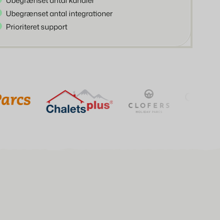
Ubegrænset antal kanaler
Ubegrænset antal integrationer
Prioriteret support
er på Booking Experts-platformen.
perts til ferieparker.
ksperter til bekymringer og grupper.