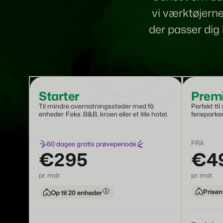
Har du allerede en
Klar til at omfavne vækst?
vi værktøjerne
hjemmeside? Integration er
mulig.
der passer dig
Contact sales
Request demo
Contact sales
Request demo
Contact sales
Request demo
Starter
Prem
Til mindre overnatningssteder med få
Perfekt ti
enheder. F.eks. B&B, kroen eller et lille hotel.
ferieparker
FRA
60 dages gratis prøveperiode
€295
€4
pr. mdr.
pr. mdr.
Prisen
Op til 20 enheder