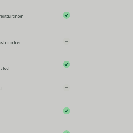
 restauranten
administrer
 sted.
il