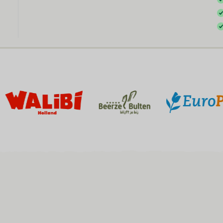
BEX Oversigt
Opdag de uendelige mulighed
For ferieparker
Opdag fordelene ved Booking Ex
For grupper
Opdag fordelene ved bookinge