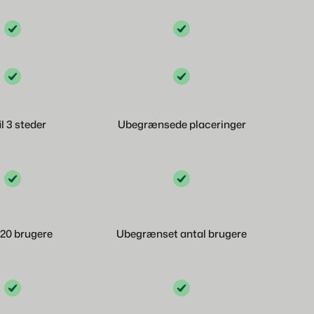
il 3 steder
Ubegrænsede placeringer
l 20 brugere
Ubegrænset antal brugere