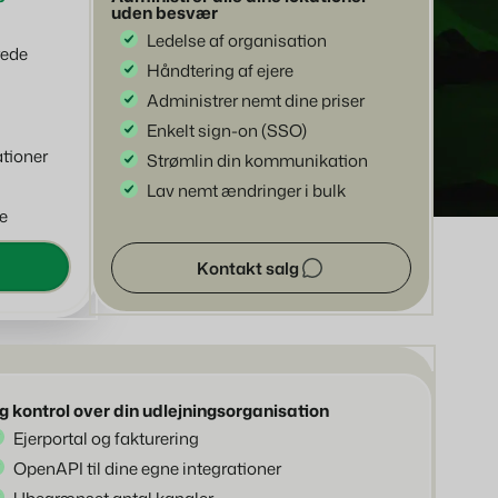
æglere
uden besvær
lejningsobjekter.
Ledelse af organisation
rede
Håndtering af ejere
ter
Administrer nemt dine priser
prog.
Enkelt sign-on (SSO)
tioner
Strømlin din kommunikation
Lav nemt ændringer i bulk
e
ding og performance marketing
Kontakt salg
om
id.
g kontrol over din udlejningsorganisation
Ejerportal og fakturering
OpenAPI til dine egne integrationer