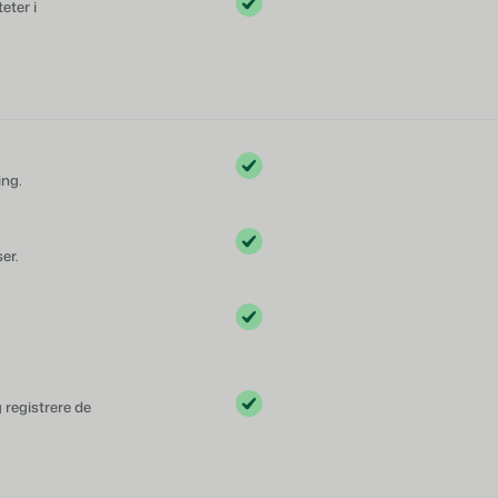
eter i
ing.
er.
 registrere de