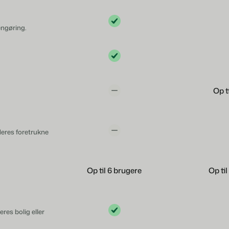
engøring.
Op t
deres foretrukne
Op til 6 brugere
Op ti
res bolig eller