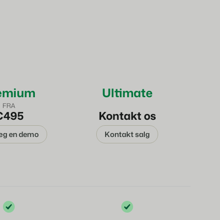
emium
Ultimate
FRA
€495
Kontakt os
æg en demo
Kontakt salg