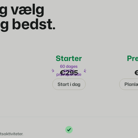
g vælg
ig bedst.
Starter
Pr
60 dages
gratis
€295
prøveperiode
Start i dag
Planl
saktiviteter.