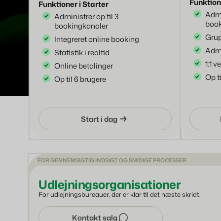
Funktion
Funktioner i Starter
Admi
Administrer op til 3
book
bookingkanaler
Gru
Integreret online booking
Admi
Statistik i realtid
1:1 
Online betalinger
Op t
Op til 6 brugere
Start i dag
FOR GENNEMSIGTIG INDSIGT OG SMIDIGE PROCESSER
Udlejningsorganisationer
For udlejningsbureauer, der er klar til det næste skridt.
Kontakt salg