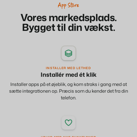
Hjemmeside for ejendomsmæglere
App Store
Generer leads til at sælge dine udlejningsobjekter.
Om os
Vores markedsplads.
BEX Linguist
Bygget til din vækst.
Customer Success Team
Hils på gæsterne på deres eget sprog.
Få svar på dine spørgsmål
Bookingeksperter sætter
vores fokus tilbage på
gæstfrihed.
Marketing
Job / Karriere
Find dit nye drømmejob!
Gijs Meerdink
welcome.in
Booking Boosters
Kontakte
Den stærke kombination af branding og performance marketing
INSTALLER MED LETHED
Kontakt os
Installér med ét klik
Read all stories
Markedsføring af fast ejendom
Installer apps på et øjeblik, og kom straks i gang med at
Om os
Dit projekt blev udsolgt på ingen tid.
sætte integrationen op. Præcis som du kender det fra din
Historien bag Booking Experts.
telefon.
Booking Analytics
Premium BI-værktøj.