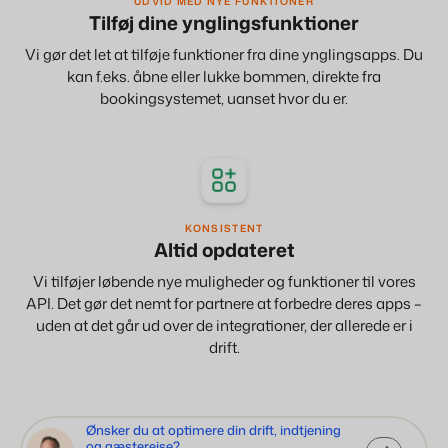
UDVID MED NYE FUNKTIONER
Tilføj dine ynglingsfunktioner
Vi gør det let at tilføje funktioner fra dine ynglingsapps. Du
kan f.eks. åbne eller lukke bommen, direkte fra
BEX Oversigt
bookingsystemet, uanset hvor du er.
Opdag de uendelige muligheder på Booking Experts-
platformen.
For ferieparker
Opdag fordelene ved Booking Experts til ferieparker.
For grupper
Opdag fordelene ved bookingeksperter til bekymringer og
grupper.
KONSISTENT
Altid opdateret
Vi tilføjer løbende nye muligheder og funktioner til vores
API. Det gør det nemt for partnere at forbedre deres apps –
uden at det går ud over de integrationer, der allerede er i
drift.
Ønsker du at optimere din drift, indtjening
og gæsterejse?