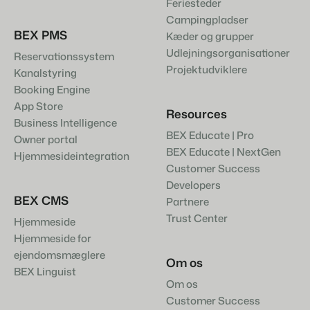
Feriesteder
Campingpladser
BEX PMS
Kæder og grupper
Udlejningsorganisationer
Reservationssystem
Projektudviklere
Kanalstyring
Booking Engine
App Store
Resources
Business Intelligence
BEX Educate | Pro
Owner portal
BEX Educate | NextGen
Hjemmesideintegration
Customer Success
Developers
BEX CMS
Partnere
Trust Center
Hjemmeside
Hjemmeside for
ejendomsmæglere
Om os
BEX Linguist
Om os
Customer Success