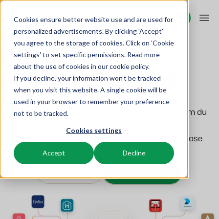
Request demo
Request demo
Cookies ensure better website use and are used for
personalized advertisements. By clicking 'Accept'
you agree to the storage of cookies. Click on 'Cookie
Platform
settings' to set specific permissions. Read more
App Store
about the use of cookies in
our cookie policy
.
If you decline, your information won’t be tracked
BEX PMS
Løsninger
when you visit this website. A single cookie will be
used in your browser to remember your preference
Reservationssystem
App Store giver dig mulighed for at vælge, hvem du
Booking Experts til:
Resources
not to be tracked.
Administrer alle dine backoffice-operationer.
vil arbejde sammen med. Skab din egen
Cookies settings
Ferieparker
bookingplatform med Booking Experts som base.
Kanalstyring
Viden
Priser
Villaer, bungalows, hytter og træhuse.
Vis din beholdning på en blanding af kanaler.
Accept
Decline
BEX Educate | Pro
Hoteller
Booking Engine
For udviklere
Udforsk alle apps
Overview
Bliv ved med at lære, bliv ved med at lede inden for
Hotelværelser, lejligheder og gæstehuse.
Øg antallet af direkte bookinger via din hjemmeside.
fritidsaktiviteter.
For Holiday Parks
For Campings
Feriesteder
App Store
BEX Educate | NextGen
Make the Switch
Ski-, spa-, dykker- og golfresorts.
Integrer med dine yndlingsapps og -værktøjer.
Viden og vækst for fremtidens eksperter.