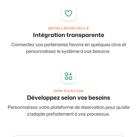
Présentation de Booking Experts
INSTALLATION FACILE
Intégration transparente
Découvrez les possibilités infinies de la plateforme Booking
Experts
Connectez vos partenaires favoris en quelques clics et
Pour les Parcs de Vacances
personnalisez le système à vos besoins.
Découvrez les avantages de Booking Experts pour un parc
de vacances
Pour les Groupes
Découvrez les avantages de Booking Experts pour un
groupe
VOIR PLUS LOIN
Développez selon vos besoins
Personnalisez votre plateforme de réservation pour qu’elle
s'adapte parfaitement à vos processus.