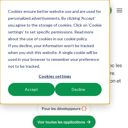
Démo
Démo
Cookies ensure better website use and are used for
personalized advertisements. By clicking 'Accept'
you agree to the storage of cookies. Click on 'Cookie
Plateforme
settings' to set specific permissions. Read more
App Store
about the use of cookies in
our cookie policy
.
If you decline, your information won’t be tracked
BEX PMS
Solutions
when you visit this website. A single cookie will be
used in your browser to remember your preference
PMS
Étendez les possibilités de Booking Experts avec les
Booking Experts pour:
Ressources
not to be tracked.
Optimisez votre back-office.
applications de votre choix depuis l’App Store.
Cookies settings
Campings
Sélectionnez un partenaire, installez l’application et
Moteur de Réservation
Connaissance
Tarifs
Aires de camping, tentes de glamping et caravanes.
Boostez les réservations directes via votre site web.
améliorez votre gestion.
Accept
Decline
BEX Academy
Villages de vacances
Intelligence économique
Témoignages
Suivez des cours en ligne et devenez un expert.
Villas, bungalows, chalets et hébergements nature.
Optimisez vos décisions grâce à l'analyse des données.
Pour les développeurs
Blog
Resorts
Intégration de site web
Se connecter
Voir toutes les applications
Découvrez les tendances du secteur et des conseils pratiques.
Stations de ski, de bien-être, de plongée et de golf.
Vous avez déjà un site web ? L'intégration est possible.
Tarifs