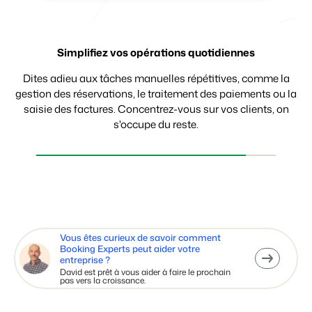
Prenez des décisions fondées sur des données
Recevez les paiements en toute simplicité
Simplifiez vos opérations quotidiennes
Dites adieu aux tâches manuelles répétitives, comme la
gestion des réservations, le traitement des paiements ou la
saisie des factures. Concentrez-vous sur vos clients, on
s'occupe du reste.
Vous êtes curieux de savoir comment
Booking Experts peut aider votre
entreprise ?
David est prêt à vous aider à faire le prochain
pas vers la croissance.