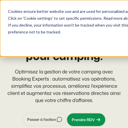
Démo
Cookies ensure better website use and are used for personalized ad
Click on 'Cookie settings' to set specific permissions. Read more ab
If you decline, your information won’t be tracked when you visit th
Plateforme
PMS pour les campings
preference not to be tracked.
Le logiciel de gestion
BEX PMS
Solutions
pour camping.
PMS
Booking Experts pour:
Ressources
Optimisez votre back-office.
Optimisez la gestion de votre camping avec
Booking Experts : automatisez vos opérations,
Campings
Moteur de Réservation
Connaissance
Tarifs
simplifiez vos processus, améliorez l’expérience
Aires de camping, tentes de glamping et caravanes.
Boostez les réservations directes via votre site web.
client et augmentez vos réservations directes ainsi
BEX Academy
Villages de vacances
que votre chiffre d’affaires.
Intelligence économique
Témoignages
Suivez des cours en ligne et devenez un expert.
Villas, bungalows, chalets et hébergements nature.
Optimisez vos décisions grâce à l'analyse des données.
Blog
Resorts
Passer à l'action
Prendre RDV
Intégration de site web
Se connecter
Découvrez les tendances du secteur et des conseils pratiques.
Stations de ski, de bien-être, de plongée et de golf.
Vous avez déjà un site web ? L'intégration est possible.
Tarifs