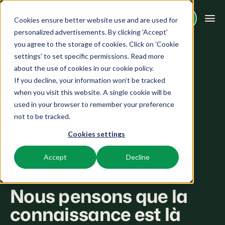
Démo
Démo
Cookies ensure better website use and are used for
personalized advertisements. By clicking 'Accept'
you agree to the storage of cookies. Click on 'Cookie
Plateforme
settings' to set specific permissions. Read more
about the use of cookies in
our cookie policy
.
If you decline, your information won’t be tracked
BEX PMS
Solutions
when you visit this website. A single cookie will be
used in your browser to remember your preference
PMS
Booking Experts pour:
Ressources
not to be tracked.
Optimisez votre back-office.
Cookies settings
Campings
Moteur de Réservation
Connaissance
Tarifs
Aires de camping, tentes de glamping et caravanes.
Boostez les réservations directes via votre site web.
Accept
Decline
BEX Academy
BEX Educate | Pro
Villages de vacances
Intelligence économique
Témoignages
Suivez des cours en ligne et devenez un expert.
Villas, bungalows, chalets et hébergements nature.
Optimisez vos décisions grâce à l'analyse des données.
Nous pensons que la
connaissance est là
Blog
Resorts
Intégration de site web
Se connecter
Découvrez les tendances du secteur et des conseils pratiques.
Stations de ski, de bien-être, de plongée et de golf.
Vous avez déjà un site web ? L'intégration est possible.
Tarifs