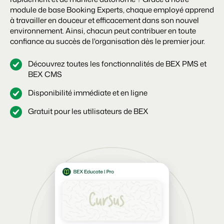
Site web immobilier
Événements
module de base Booking Experts, chaque employé apprend
Attirez des prospects pour la vente de vos biens locatifs.
Faites notre connaissance lors de différents événements
à travailler en douceur et efficacement dans son nouvel
environnement. Ainsi, chacun peut contribuer en toute
BEX Linguistique
Trust Center
confiance au succès de l'organisation dès le premier jour.
Accueillez vos clients dans leur langue.
La confiance chez Booking Experts
Découvrez toutes les fonctionnalités de BEX PMS et
BEX CMS
Marketing
À propos de nous
Disponibilité immédiate et en ligne
Marketing en ligne
Service client
La puissante alliance entre stratégie de marque et marketing de
Gratuit pour les utilisateurs de BEX
Obtenez des réponses á vos questions.
performance
Emplois / Carrièrres
Marketing Immobilier
Trouvez votre nouveau job de rêve !
Votre projet est vendu en un rien de temps
Contact
Booking Analytics
Contactez nous.
Solution reporting Premium
À propos de nous
Découvrez les personnes derrière de Booking Experts