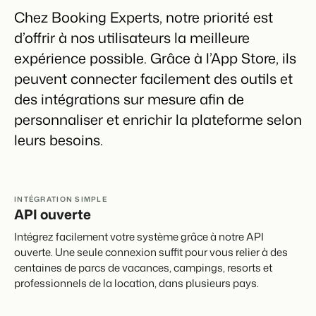
Site web immobilier
Événements
Chez Booking Experts, notre priorité est
Attirez des prospects pour la vente de vos biens locatifs.
Faites notre connaissance lors de différents événements
d’offrir à nos utilisateurs la meilleure
BEX Linguistique
Trust Center
expérience possible. Grâce à l’App Store, ils
Accueillez vos clients dans leur langue.
La confiance chez Booking Experts
peuvent connecter facilement des outils et
des intégrations sur mesure afin de
Marketing
À propos de nous
personnaliser et enrichir la plateforme selon
leurs besoins.
Marketing en ligne
Service client
La puissante alliance entre stratégie de marque et marketing de
Obtenez des réponses á vos questions.
performance
Emplois / Carrièrres
Marketing Immobilier
INTÉGRATION SIMPLE
Trouvez votre nouveau job de rêve !
API ouverte
Votre projet est vendu en un rien de temps
Intégrez facilement votre système grâce à notre API
Contact
Booking Analytics
ouverte. Une seule connexion suffit pour vous relier à des
Contactez nous.
Solution reporting Premium
centaines de parcs de vacances, campings, resorts et
professionnels de la location, dans plusieurs pays.
À propos de nous
Découvrez les personnes derrière de Booking Experts