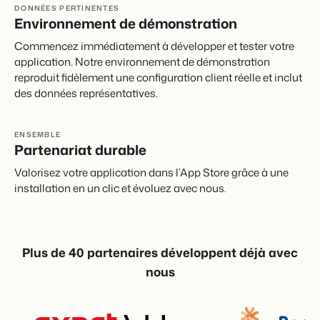
DONNÉES PERTINENTES
Environnement de démonstration
Commencez immédiatement à développer et tester votre
application. Notre environnement de démonstration
Présentation de Booking Experts
reproduit fidèlement une configuration client réelle et inclut
Découvrez les possibilités infinies de la plateforme Booking
des données représentatives.
Experts
Pour les Parcs de Vacances
Découvrez les avantages de Booking Experts pour un parc
ENSEMBLE
de vacances
Partenariat durable
Pour les Groupes
Découvrez les avantages de Booking Experts pour un
Valorisez votre application dans l’App Store grâce à une
groupe
installation en un clic et évoluez avec nous.
Plus de 40 partenaires développent déjà avec
nous