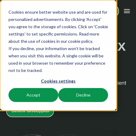
Démo
Démo
Cookies ensure better website use and are used for
personalized advertisements. By clicking 'Accept'
you agree to the storage of cookies. Click on 'Cookie
Plateforme
Développeurs, à vous de jouer
settings' to set specific permissions. Read more
about the use of cookies in
our cookie policy
.
Créez l'expérience BEX
If you decline, your information won’t be tracked
BEX PMS
Solutions
ultime.
when you visit this website. A single cookie will be
used in your browser to remember your preference
PMS
Booking Experts pour:
Ressources
not to be tracked.
Optimisez votre back-office.
Intégrez, personnalisez ou enrichissez chaque
Cookies settings
composant de Booking Experts, du parcours client
Campings
Moteur de Réservation
Connaissance
Tarifs
jusqu’au back-office.
Aires de camping, tentes de glamping et caravanes.
Boostez les réservations directes via votre site web.
Accept
Decline
BEX Academy
Villages de vacances
Intelligence économique
Témoignages
Suivez des cours en ligne et devenez un expert.
Devenir développeur
Villas, bungalows, chalets et hébergements nature.
Optimisez vos décisions grâce à l'analyse des données.
Blog
Resorts
Intégration de site web
Se connecter
Découvrez les tendances du secteur et des conseils pratiques.
Stations de ski, de bien-être, de plongée et de golf.
Vous avez déjà un site web ? L'intégration est possible.
Tarifs