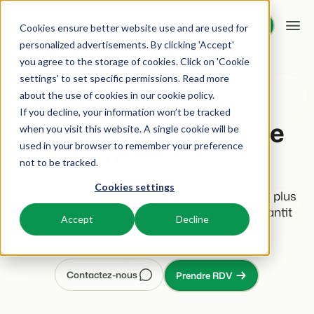
Démo
Démo
Cookies ensure better website use and are used for
personalized advertisements. By clicking 'Accept'
you agree to the storage of cookies. Click on 'Cookie
Plateforme
Moteur de réservation BEX
settings' to set specific permissions. Read more
about the use of cookies in
our cookie policy
.
Transformez les
If you decline, your information won’t be tracked
BEX PMS
Solutions
visiteurs de votre site
when you visit this website. A single cookie will be
used in your browser to remember your preference
web en clients.
PMS
Booking Experts pour:
Ressources
not to be tracked.
Optimisez votre back-office.
Cookies settings
Un processus de réservation optimisé favorise plus
Campings
Moteur de Réservation
Connaissance
Tarifs
Aires de camping, tentes de glamping et caravanes.
de réservations directes (via votre site) et garantit
Boostez les réservations directes via votre site web.
Accept
Decline
une expérience client optimale.
BEX Academy
Villages de vacances
Intelligence économique
Témoignages
Suivez des cours en ligne et devenez un expert.
Villas, bungalows, chalets et hébergements nature.
Optimisez vos décisions grâce à l'analyse des données.
Contactez-nous
Prendre RDV
Blog
Resorts
Intégration de site web
Se connecter
Découvrez les tendances du secteur et des conseils pratiques.
Stations de ski, de bien-être, de plongée et de golf.
Vous avez déjà un site web ? L'intégration est possible.
Tarifs