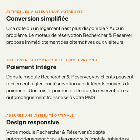
Site web immobilier
Événements
Attirez des prospects pour la vente de vos biens locatifs.
Faites notre connaissance lors de différents événements
ATTIREZ LES VISITEURS SUR VOTRE SITE
Conversion simplifiée
BEX Linguistique
Trust Center
Une date ou un logement n’est plus disponible ? Aucun
Accueillez vos clients dans leur langue.
La confiance chez Booking Experts
problème. Le moteur de réservation
Rechercher & Réserver
propose immédiatement des alternatives aux visiteurs.
Marketing
À propos de nous
TRAITEMENT AUTOMATIQUE DES RÉSERVATIONS
Marketing en ligne
Service client
Paiement intégré
La puissante alliance entre stratégie de marque et marketing de
Obtenez des réponses á vos questions.
performance
Dans le module Rechercher & Réserver, vos clients peuvent
facilement régler leur réservation via différents moyens de
Emplois / Carrièrres
Marketing Immobilier
paiement. Une fois le paiement effectué, la réservation est
Trouvez votre nouveau job de rêve !
Votre projet est vendu en un rien de temps
automatiquement transmise à votre PMS.
Contact
Booking Analytics
Contactez nous.
ASSUREZ UNE VISIBILITÉ OPTIMALE
Solution reporting Premium
Design responsive
À propos de nous
Votre module Rechercher & Réserver s’adapte
Découvrez les personnes derrière de Booking Experts
automatiquement à tous les appareils (mobile, tablette ou