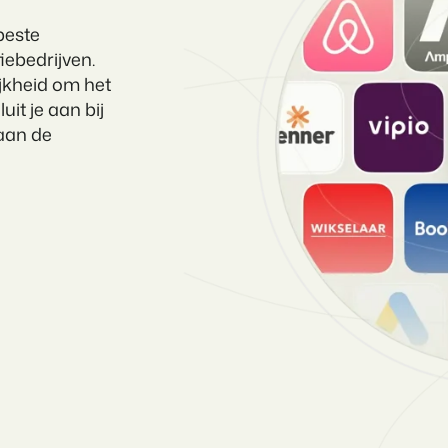
beste
iebedrijven.
jkheid om het
uit je aan bij
 aan de