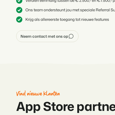
Verdien eenmalig tussen de € 2.500,- en €7.500,- p
Ons team ondersteunt jou met speciale Referral S
Krijg als allereerste toegang tot nieuwe features
Neem contact met ons op
Vind nieuwe klanten
App Store partne