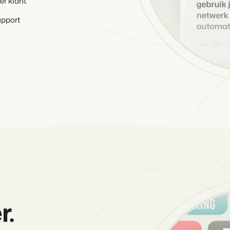
er klant
Klantverhaal Hofpa
upport
r.