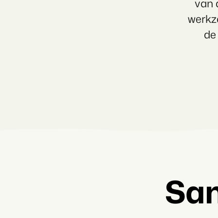
van 
werkz
de
Sam