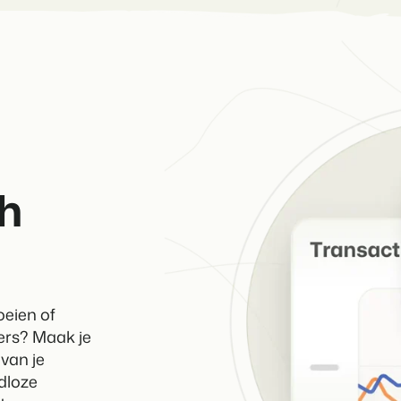
h
oeien of
ers? Maak je
 van je
dloze