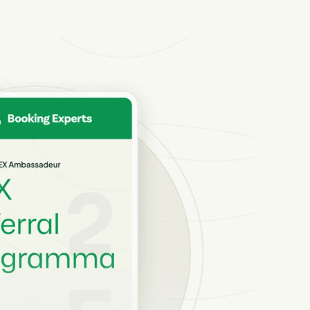
heden van het Booking Experts Platform.
ken
Experts kennen
ing Experts voor Vakantieparken.
king Experts voor Concerns & Groepen.
parken