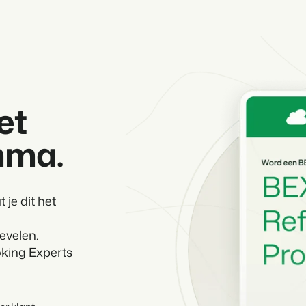
Contact
Neem contact op
BEX Overzicht
Ontdek de eindeloze mogelijk
Over ons
Voor Vakantiepar
Leer de mensen achter Booking 
Ontdek de voordelen van Book
Voor Concerns
et
Ontdek de voordelen van Boo
mma.
 je dit het
evelen.
king Experts
Vastgoedprojecten
transformeren tot
volgeboekte vakantie