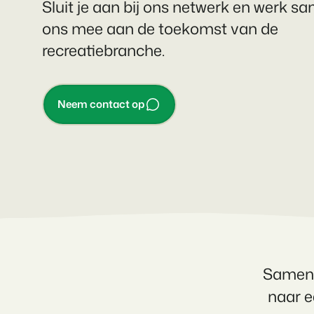
Sluit je aan bij ons netwerk en werk 
nieuwbouwprojecten.
gebruikers.
Vakantieboerderijen,
appartementen en
ons mee aan de toekomst van de
boetiekhotels
recreatiebranche.
Contact sales
Demo aanvragen
Contact sales
Demo aanvragen
Contact sales
Demo aanvragen
Neem contact op
Samen 
naar e