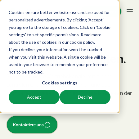
Demo anfragen
Demo anfragen
Cookies ensure better website use and are used for
personalized advertisements. By clicking 'Accept'
you agree to the storage of cookies. Click on 'Cookie
Plattform
BEX Channel Manager
settings' to set specific permissions. Read more
about the use of cookies in
our cookie policy
.
Channels mit nur
If you decline, your information won’t be tracked
BEX PMS
Unsere Lösungen
einem Klick verwalten.
when you visit this website. A single cookie will be
used in your browser to remember your preference
PMS
BEX für:
Ressourcen
not to be tracked.
Verwalte alle Backoffice Abläufe.
Steuere all deine Vertriebskanäle von einem
Cookies settings
zentralen Ort aus. Überbuchungen und das
Ferienparks
Channel Management
Wissenswertes
Preise
manuelle Anpassen einzelner Channels gehören der
Ferienhäuser, Bungalows, Mobilheime und Weinfässer.
Vermarkte dein Angebot auf verschiedenen Channels.
Accept
Decline
Vergangenheit an.
BEX Educate | Pro
Campingplätze
IBE
Kundenstories
Weiter lernen, weiter führen in der Freizeitbranche
Stellplätze, Camping, Glamping und Zelten.
Steigere deine direkten Buchungen über deine Website.
Kontaktiere uns
Blog
Resorts
App Store
Übersicht
Neuigkeiten der Branche und wertvolle Tipps
Ski-, Wellness-, Golf- und Tauchresorts.
Verbinde dich mit deinen Lieblingsapps und -tools.
Für Ferienparks