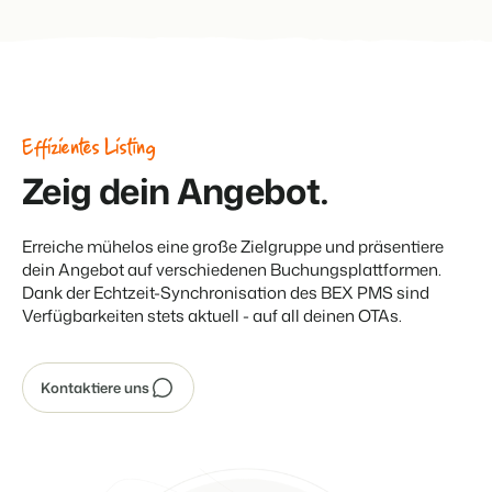
BEX Übersicht
FRÜBUCHERSAISON
Entdecke die unzähligen Vorteile der Booking Experts
Praktische Tipps für die wichtigsten
Plattform.
Buchungswochen des Jahres.
Für Ferienparks
Effizientes Listing
Zum Blog
Entdecke die Vorteile von Booking Experts für Ferienparks.
Zeig dein Angebot.
App Store
DIGITALER ZUGANG
Mach die Plattform zu deiner eigenen mithilfe der
Schlüsselloser Zugang bei Camping de
Anbindung zu anderen Systemen.
Paal mit EasySecure
Erreiche mühelos eine große Zielgruppe und präsentiere
Kundenstory lesen
dein Angebot auf verschiedenen Buchungsplattformen.
Dank der Echtzeit-Synchronisation des BEX PMS sind
Verfügbarkeiten stets aktuell - auf all deinen OTAs.
Kontaktiere uns