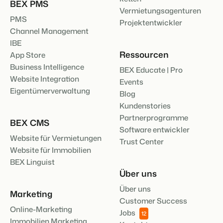
BEX PMS
Vermietungsagenturen
PMS
Projektentwickler
Channel Management
IBE
Ressourcen
App Store
Business Intelligence
BEX Educate | Pro
Website Integration
Events
Eigentümerverwaltung
Blog
Kundenstories
Partnerprogramme
BEX CMS
Software entwickler
Website für Vermietungen
Trust Center
Website für Immobilien
BEX Linguist
Über uns
Über uns
Marketing
Customer Success
Online-Marketing
Jobs
12
Immobilien Marketing