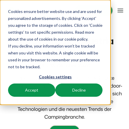
Demo anfragen
Demo anfragen
Cookies ensure better website use and are used for
personalized advertisements. By clicking 'Accept'
you agree to the storage of cookies. Click on 'Cookie
Plattform
Booking Experts events
Events
settings' to set specific permissions. Read more
Caravan Salon Austria
about the use of cookies in
our cookie policy
.
2026
If you decline, your information won’t be tracked
BEX PMS
Unsere Lösungen
when you visit this website. A single cookie will be
used in your browser to remember your preference
PMS
14. - 18. Oktober 2026
BEX für:
Ressourcen
not to be tracked.
Verwalte alle Backoffice Abläufe.
Der Caravan Salon Austria ist der wichtigste
Cookies settings
Ferienparks
Channel Management
Wissenswertes
Preise
Treffpunkt für Camping-, Caravaning- und Outdoor-
Ferienhäuser, Bungalows, Mobilheime und Weinfässer.
Vermarkte dein Angebot auf verschiedenen Channels.
Accept
Decline
Begeisterte in Österreich. Fünf Tage lang dreht sich
BEX Educate | Pro
Campingplätze
in Wels alles um mobiles Reisen, innovative
IBE
Kundenstories
Weiter lernen, weiter führen in der Freizeitbranche
Stellplätze, Camping, Glamping und Zelten.
Steigere deine direkten Buchungen über deine Website.
Technologien und die neuesten Trends der
Campingbranche.
Blog
Resorts
App Store
Übersicht
Neuigkeiten der Branche und wertvolle Tipps
Ski-, Wellness-, Golf- und Tauchresorts.
Verbinde dich mit deinen Lieblingsapps und -tools.
Für Ferienparks