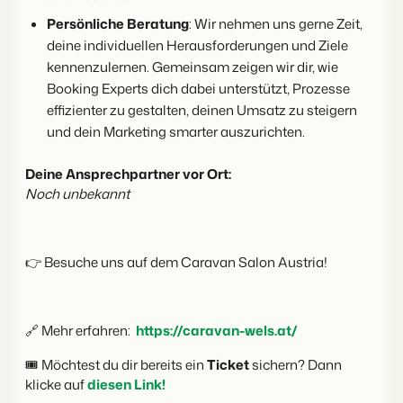
Persönliche Beratung
: Wir nehmen uns gerne Zeit,
deine individuellen Herausforderungen und Ziele
BEX Übersicht
kennenzulernen. Gemeinsam zeigen wir dir, wie
FRÜBUCHERSAISON
Entdecke die unzähligen Vorteile der Booking Experts
Booking Experts dich dabei unterstützt, Prozesse
Praktische Tipps für die wichtigsten
Plattform.
Buchungswochen des Jahres.
Für Ferienparks
effizienter zu gestalten, deinen Umsatz zu steigern
Zum Blog
und dein Marketing smarter auszurichten.
Entdecke die Vorteile von Booking Experts für Ferienparks.
App Store
DIGITALER ZUGANG
Mach die Plattform zu deiner eigenen mithilfe der
Deine Ansprechpartner vor Ort:
Schlüsselloser Zugang bei Camping de
Anbindung zu anderen Systemen.
Paal mit EasySecure
Noch unbekannt
Kundenstory lesen
👉
Besuche uns auf dem Caravan Salon Austria!
🔗 Mehr erfahren:
https://caravan-wels.at/
🎟️ Möchtest du dir bereits ein
Ticket
sichern? Dann
klicke auf
diesen Link!