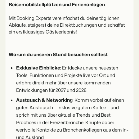
Website für Immobilien
Entwickle deine Lösung mit unserer offenen API.
Reisemobilstellplätzen und Ferienanlagen
.
Generiere Leads für den Verkauf deiner Ferienimmobilie.
Mit Booking Experts vereinfachst du deine täglichen
Trust Center
BEX Linguist
Abläufe, steigerst deine Direktbuchungen und schaffst
Vertrauen bei Booking Experts
Begrüße Gäste in ihrer Landessprache.
ein erstklassiges Gästeerlebnis!
Über uns
Marketing
Warum du unseren Stand besuchen solltest
Customer Success
Online-Marketing
Verbreite dein Angebot auf
Erhalte Antworten auf deine Fragen.
Exklusive Einblicke:
Entdecke unsere neuesten
Die starke Kombination aus Markenbildung und Performance-
relevante Channels und
Marketing
Tools, Funktionen und Projekte live vor Ort und
erreiche deine Zielgruppe.
Jobs
erfahre direkt mehr über unsere kommenden
Mehr erfahren
Finde hier deinen neuen Traumjob!
Immobilien Marketing
Entwicklungen für 2027 und 2028.
Dein Projekt im Handumdrehen ausverkauft.
Austausch & Networking
: Komm vorbei auf einen
Kontakt
BEX Channel Manager
guten Austausch – inklusive gutem Kaffee – und
Nimm Kontakt mit uns auf.
Booking Analytics
sprich mit uns über aktuelle Trends und Best
Premium BI-Tool
Practices in der Freizeitbranche. Knüpfe dabei
Über uns
wertvolle Kontakte zu Branchenkollegen aus dem In-
Lerne unsere Kultur & Werte kennen.
und Ausland.