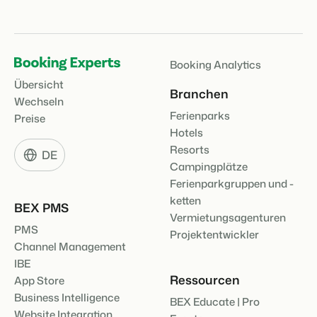
Booking Analytics
Übersicht
Branchen
Wechseln
Ferienparks
Preise
Hotels
Resorts
DE
Campingplätze
Ferienparkgruppen und -
ketten
BEX PMS
Vermietungsagenturen
PMS
Projektentwickler
Channel Management
IBE
Ressourcen
App Store
Business Intelligence
BEX Educate | Pro
Website Integration