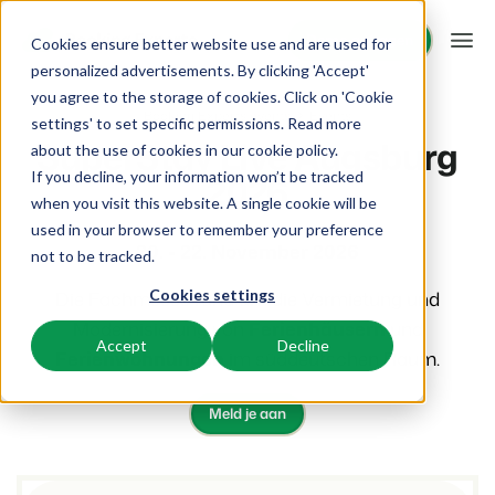
Demo anfragen
Demo anfragen
Cookies ensure better website use and are used for
personalized advertisements. By clicking 'Accept'
you agree to the storage of cookies. Click on 'Cookie
Plattform
Booking Experts events
Events
settings' to set specific permissions. Read more
SuperStay Live Augsburg
about the use of cookies in
our cookie policy
.
2026
If you decline, your information won’t be tracked
BEX PMS
Unsere Lösungen
when you visit this website. A single cookie will be
used in your browser to remember your preference
PMS
20. - 22. November 2026
BEX für:
Ressourcen
not to be tracked.
Verwalte alle Backoffice Abläufe.
Die Fachmesse rund um die Vermietung und
Cookies settings
Ferienparks
Channel Management
Wissenswertes
Preise
Modernisierung von
Ferienhäusern
und
Ferienhäuser, Bungalows, Mobilheime und Weinfässer.
Vermarkte dein Angebot auf verschiedenen Channels.
Accept
Decline
Ferienwohnungen
im süddeutschen Raum.
BEX Educate | Pro
Campingplätze
IBE
Kundenstories
Weiter lernen, weiter führen in der Freizeitbranche
Stellplätze, Camping, Glamping und Zelten.
Steigere deine direkten Buchungen über deine Website.
Meld je aan
Blog
Resorts
App Store
Übersicht
Neuigkeiten der Branche und wertvolle Tipps
Ski-, Wellness-, Golf- und Tauchresorts.
Verbinde dich mit deinen Lieblingsapps und -tools.
Für Ferienparks