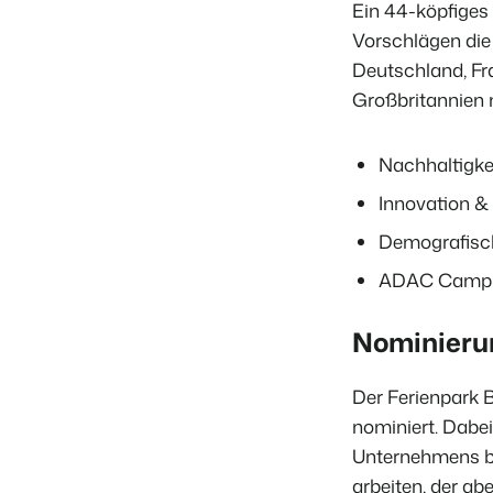
Ein 44-köpfiges
Vorschlägen die
Deutschland, Fra
Großbritannien 
Nachhaltigk
Innovation & 
Demografisch
ADAC Campi
Nominierun
Der Ferienpark 
nominiert. Dabe
Unternehmens be
arbeiten, der ab