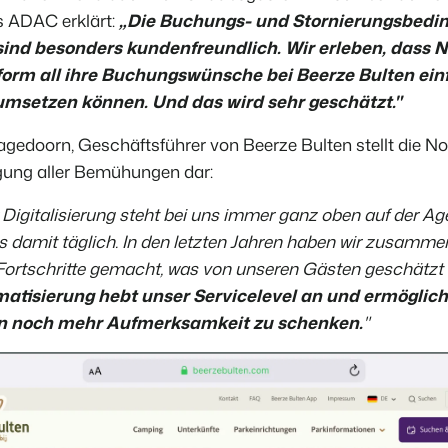
 ADAC erklärt:
„D
ie
Buchungs- und Stornierungsbedi
sind besonders kundenfreundlich. Wir erleben, dass N
orm all ihre Buchungswünsche bei Beerze Bulten ein
 umsetzen können. Und das wird sehr geschätzt."
agedoorn, Geschäftsführer von Beerze Bulten stellt die N
igung aller Bemühungen dar:
igitalisierung steht bei uns immer ganz oben auf der Age
s damit täglich. In den letzten Jahren haben wir zusamme
Fortschritte gemacht, was von unseren Gästen geschätzt 
atisierung hebt unser Servicelevel an und ermöglicht
n noch mehr Aufmerksamkeit zu schenken.
"