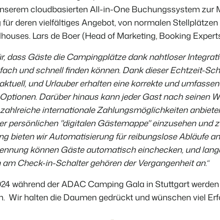
 unserem cloudbasierten All-in-One Buchungssystem zur M
ür deren vielfältiges Angebot, von normalen Stellplätzen 
houses. Lars de Boer (Head of Marketing, Booking Experts)
r, dass Gäste die Campingplätze dank nahtloser Integrat
ach und schnell finden können. Dank dieser Echtzeit-Schni
ktuell, und Urlauber erhalten eine korrekte und umfasse
 Optionen. Darüber hinaus kann jeder Gast nach seinen
r zahlreiche internationale Zahlungsmöglichkeiten anbiet
iner persönlichen "digitalen Gästemappe" einzusehen und 
g bieten wir Automatisierung für reibungslose Abläufe an
ennung können Gäste automatisch einchecken, und lang
am Check-in-Schalter gehören der Vergangenheit an.“
024 während der ADAC Camping Gala in Stuttgart werden
. Wir halten die Daumen gedrückt und wünschen viel Erf