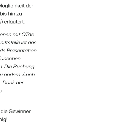
öglichkeit der
bis hin zu
 erläutert:
ionen mit OTAs
ttstelle ist das
nde Präsentation
 Wünschen
en. Die Buchung
zu ändern. Auch
. Dank der
e
 die Gewinner
olg!