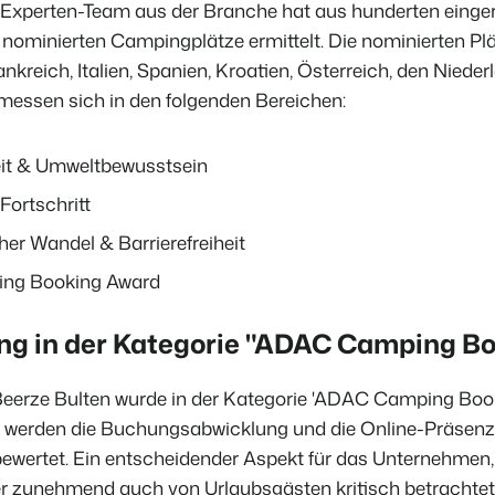
 Experten-Team aus der Branche hat aus hunderten einge
 nominierten Campingplätze ermittelt. Die nominierten Pl
BEX Übersicht
nkreich, Italien, Spanien, Kroatien, Österreich, den Niede
Entdecke die unzähligen Vorte
messen sich in den folgenden Bereichen:
FRÜBUCHERS
Für Ferienparks
Praktische Ti
Entdecke die Vorteile von Boo
Buchungswoch
App Store
Zum Blog
eit & Umweltbewusstsein
Mach die Plattform zu deiner
Fortschritt
DIGITALER Z
Schlüssellos
mit EasySecu
er Wandel & Barrierefreiheit
Kundenstory 
ng Booking Award
g in der Kategorie "ADAC Camping Bo
Beerze Bulten wurde in der Kategorie 'ADAC Camping Boo
i werden die Buchungsabwicklung und die Online-Präsenz
wertet. Ein entscheidender Aspekt für das Unternehmen, 
er zunehmend auch von Urlaubsgästen kritisch betrachtet 