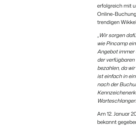
erfolgreich mit
Online-Buchung f
trendigen Wikkel
„
Wir sorgen dafü
wie Pincamp einf
Angebot immer a
der verfügbaren
bezahlen, da wi
ist einfach in e
nach der Buchun
Kennzeichenerk
Warteschlangen 
Am 12. Januar 2
bekannt gegeben