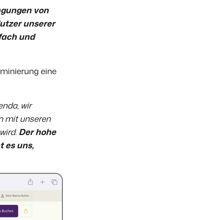
ngungen von
utzer unserer
fach und
ominierung eine
nda, wir
n mit unseren
wird.
Der hohe
 es uns,