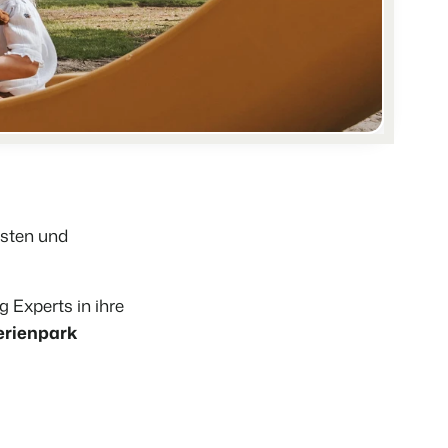
er offenen API.
deiner Ferienimmobilie.
rache.
t auf
d
en.
ppe.
kenbildung und Performance-Marketing
dsten und
hren
b!
usverkauft.
 Experts in ihre
rienpark
en.