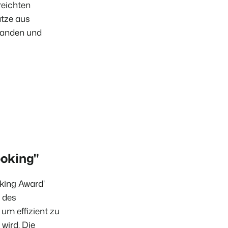
reichten
ätze aus
rlanden und
ile der Booking Experts Plattform.
AISON
pps für die wichtigsten
king Experts für Ferienparks.
en des Jahres.
 eigenen mithilfe der Anbindung zu anderen Systemen.
UGANG
er Zugang bei Camping de Paal
re
lesen
oking"
king Award'
 des
um effizient zu
wird. Die