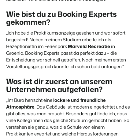
Website für Immobilien
Entwickle deine Lösung mit unserer offenen API.
Generiere Leads für den Verkauf deiner Ferienimmobilie.
Wie bist du zu Booking Experts
Trust Center
gekommen?
BEX Linguist
Vertrauen bei Booking Experts
Begrüße Gäste in ihrer Landessprache.
„Ich habe die Praktikumsanzeige gesehen und war sofort
begeistert! Neben meinem Studium arbeite ich als
Über uns
Marketing
Rezeptionistin im Ferienpark
Marveld Recreatie
in
Groenlo. Booking Experts passt da perfekt dazu – die
Customer Success
Entscheidung war schnell getroffen. Nach meinem ersten
Online-Marketing
Verbreite dein Angebot auf
Erhalte Antworten auf deine Fragen.
Vorstellungsgespräch konnte ich schon bald anfangen.“
Die starke Kombination aus Markenbildung und Performance-
relevante Channels und
Marketing
erreiche deine Zielgruppe.
Jobs
Was ist dir zuerst an unserem
Mehr erfahren
Finde hier deinen neuen Traumjob!
Immobilien Marketing
Unternehmen aufgefallen?
Dein Projekt im Handumdrehen ausverkauft.
Kontakt
„Im Büro herrscht eine
lockere und freundliche
BEX Channel Manager
Nimm Kontakt mit uns auf.
Atmosphäre
. Das Gebäude ist modern eingerichtet und es
Booking Analytics
gibt alles, was man braucht. Besonders gut finde ich, dass
Premium BI-Tool
viele Kolleg:innen das gleiche Studium gemacht haben. So
Über uns
verstehen sie genau, was die Schule von einem
Lerne unsere Kultur & Werte kennen.
Praktikanten erwartet und welche Herausforderungen