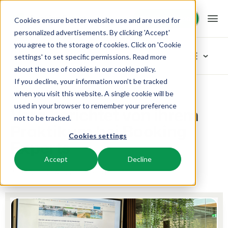
Demo anfragen
Demo anfragen
Cookies ensure better website use and are used for
personalized advertisements. By clicking 'Accept'
you agree to the storage of cookies. Click on 'Cookie
Plattform
Blog
settings' to set specific permissions. Read more
about the use of cookies in
our cookie policy
.
If you decline, your information won’t be tracked
BEX PMS
Unsere Lösungen
Home
Team und Unternehmenskultur
Artikel-Kategorien
when you visit this website. A single cookie will be
Vera berichtet von ihrem Praktikum bei Booking Experts
used in your browser to remember your preference
Vera berichtet von ihrem
PMS
Neu
BEX für:
Ressourcen
not to be tracked.
Verwalte alle Backoffice Abläufe.
Praktikum bei Booking
Das Neuste vom Neusten
Cookies settings
Inspiration
Experts
Ferienparks
Channel Management
Wissenswertes
Preise
Bereit für Innovation
Ferienhäuser, Bungalows, Mobilheime und Weinfässer.
Vermarkte dein Angebot auf verschiedenen Channels.
Accept
Decline
Produkt
Von der Idee bis hin zur Lösung
21 August 2025
3 min read
Charlotte
BEX Educate | Pro
Campingplätze
IBE
Kundenstories
Team und Unternehmenskultur
Weiter lernen, weiter führen in der Freizeitbranche
Stellplätze, Camping, Glamping und Zelten.
Steigere deine direkten Buchungen über deine Website.
Erfolgsorientiert
Marketing
Blog
Resorts
App Store
Übersicht
Tipps und Best Practices
Neuigkeiten der Branche und wertvolle Tipps
Ski-, Wellness-, Golf- und Tauchresorts.
Verbinde dich mit deinen Lieblingsapps und -tools.
Für Ferienparks