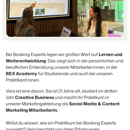
Partners
Für Campingplätze
Gemeinsam stärker
Events
Hotels
Business Intelligence
Wechseln
Lerne uns auf verschiedenen Veranstaltungen kennen.
Hotelzimmer, Appartements, B&Bs und Pensionen.
Triff Entscheidungen, die sich auf Zahlen und Fakten beruhen.
Anmelden
Kundenstories
Vermietungsagenturen
Eigentümerverwaltung
Das sagen unsere Nutzer.
Exklusive Vermietung und Reseller.
Zeige dich gegenüber Fewo- Eigentümern transparent.
Kontakt aufnehmen
Demo anfragen
DE
Projektentwicklung
Wechseln
Kontakt
Bei Booking Experts legen wir großen Wert auf
Lernen und
Immobilien und Neubauprojekte.
Bist du bereit für den nächsten Schritt?
Weiterentwicklung
. Das zeigt sich in der persönlichen und
Customer Success
beruflichen Entwicklung unserer Mitarbeiter:innen, in der
Ferienparkgruppen und -ketten
Website Integration
Erhalte Antworten auf deine Fragen.
BEX Academy
für Studierende und auch bei unseren
Ketten und eigenständige Marken
Du hast bereits eine Website? Binde sie ein!
Praktikant:innen.
Wechseln
Vera ist eine davon. Sie ist 21 Jahre alt, studiert im dritten
Bist du bereit für den nächsten Schritt?
BEX CMS
Jahr
Creative Business
und macht ihr Praktikum in
unserer Marketingabteilung als
Social Media & Content
Partnerprogramme
Website für Vermietungen
Marketing Mitarbeiterin.
Lass uns gemeinsam die Branche transformieren.
Lass deine Marke mit unserem Webbaukasten aufblühen.
Willst du wissen, wie ein Praktikum bei Booking Experts
Software Entwickler
aussieht? Vera berichtet von ihren Erfahrungen.