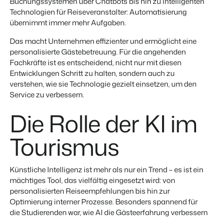
Buchungssystemen über Chatbots bis hin zu intelligenten
Technologien für Reiseveranstalter: Automatisierung
übernimmt immer mehr Aufgaben.
BEX Übersicht
Das macht Unternehmen effizienter und ermöglicht eine
FRÜBUCHERSAISON
Entdecke die unzähligen Vorteile der Booking Experts
Praktische Tipps für die wichtigsten
Plattform.
personalisierte Gästebetreuung. Für die angehenden
Buchungswochen des Jahres.
Für Ferienparks
Fachkräfte ist es entscheidend, nicht nur mit diesen
Zum Blog
Entdecke die Vorteile von Booking Experts für Ferienparks.
Entwicklungen Schritt zu halten, sondern auch zu
App Store
verstehen, wie sie Technologie gezielt einsetzen, um den
DIGITALER ZUGANG
Mach die Plattform zu deiner eigenen mithilfe der
Service zu verbessern.
Schlüsselloser Zugang bei Camping de
Anbindung zu anderen Systemen.
Paal mit EasySecure
Die Rolle der KI im
Kundenstory lesen
Tourismus
Künstliche Intelligenz ist mehr als nur ein Trend – es ist ein
mächtiges Tool, das vielfältig eingesetzt wird: von
personalisierten Reiseempfehlungen bis hin zur
Optimierung interner Prozesse. Besonders spannend für
die Studierenden war, wie AI die Gästeerfahrung verbessern