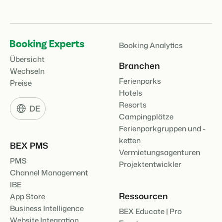
Booking Analytics
Übersicht
Branchen
Wechseln
Ferienparks
Preise
Hotels
Resorts
DE
Campingplätze
Ferienparkgruppen und -
ketten
BEX PMS
Vermietungsagenturen
PMS
Projektentwickler
Channel Management
IBE
Ressourcen
App Store
Business Intelligence
BEX Educate | Pro
Website Integration