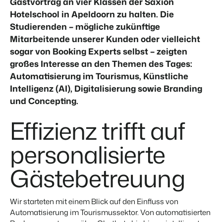
Website für Immobilien
Gastvortrag an vier Klassen der Saxion
Entwickle deine Lösung mit unserer offenen API.
Generiere Leads für den Verkauf deiner Ferienimmobilie.
Hotelschool in Apeldoorn zu halten. Die
Studierenden – mögliche zukünftige
Trust Center
BEX Linguist
Mitarbeitende unserer Kunden oder vielleicht
Vertrauen bei Booking Experts
Begrüße Gäste in ihrer Landessprache.
sogar von Booking Experts selbst – zeigten
großes Interesse an den Themen des Tages:
Über uns
Marketing
Automatisierung im Tourismus, Künstliche
Intelligenz (AI), Digitalisierung sowie Branding
Customer Success
Online-Marketing
und Concepting.
Verbreite dein Angebot auf
Erhalte Antworten auf deine Fragen.
Die starke Kombination aus Markenbildung und Performance-
relevante Channels und
Marketing
Effizienz trifft auf
erreiche deine Zielgruppe.
Jobs
Mehr erfahren
Finde hier deinen neuen Traumjob!
Immobilien Marketing
personalisierte
Dein Projekt im Handumdrehen ausverkauft.
Kontakt
Gästebetreuung
BEX Channel Manager
Nimm Kontakt mit uns auf.
Booking Analytics
Premium BI-Tool
Über uns
Wir starteten mit einem Blick auf den Einfluss von
Lerne unsere Kultur & Werte kennen.
Automatisierung im Tourismussektor. Von automatisierten