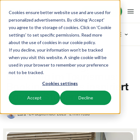
Demo anfragen
Demo anfragen
Cookies ensure better website use and are used for
personalized advertisements. By clicking 'Accept'
you agree to the storage of cookies. Click on 'Cookie
Plattform
Blog
settings' to set specific permissions. Read more
about the use of cookies in
our cookie policy
.
If you decline, your information won’t be tracked
BEX PMS
Unsere Lösungen
Home
Inspiration
Automatisierung, KI & Branding im Tourismus: Booking Experts inspiriert Saxion-Studenten
Artikel-Kategorien
when you visit this website. A single cookie will be
Automatisierung, KI &
used in your browser to remember your preference
PMS
Neu
BEX für:
Ressourcen
Branding im Tourismus:
not to be tracked.
Verwalte alle Backoffice Abläufe.
Das Neuste vom Neusten
Booking Experts inspiriert
Cookies settings
Inspiration
Ferienparks
Channel Management
Wissenswertes
Preise
Bereit für Innovation
Saxion-Studenten
Ferienhäuser, Bungalows, Mobilheime und Weinfässer.
Vermarkte dein Angebot auf verschiedenen Channels.
Accept
Decline
Produkt
Von der Idee bis hin zur Lösung
BEX Educate | Pro
Campingplätze
IBE
Kundenstories
Team und Unternehmenskultur
Weiter lernen, weiter führen in der Freizeitbranche
24 September 2025
2 min read
Lars
Stellplätze, Camping, Glamping und Zelten.
Steigere deine direkten Buchungen über deine Website.
Erfolgsorientiert
Marketing
Blog
Resorts
App Store
Übersicht
Tipps und Best Practices
Neuigkeiten der Branche und wertvolle Tipps
Ski-, Wellness-, Golf- und Tauchresorts.
Verbinde dich mit deinen Lieblingsapps und -tools.
Für Ferienparks