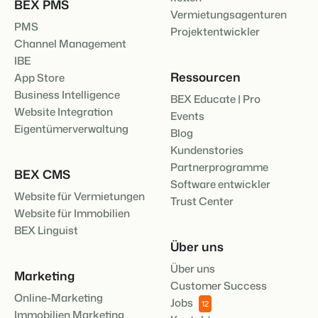
BEX PMS
Vermietungsagenturen
PMS
Projektentwickler
Channel Management
IBE
Ressourcen
App Store
Business Intelligence
BEX Educate | Pro
Website Integration
Events
Eigentümerverwaltung
Blog
Kundenstories
Partnerprogramme
BEX CMS
Software entwickler
Website für Vermietungen
Trust Center
Website für Immobilien
BEX Linguist
Über uns
Über uns
Marketing
Customer Success
Online-Marketing
Jobs
12
Immobilien Marketing