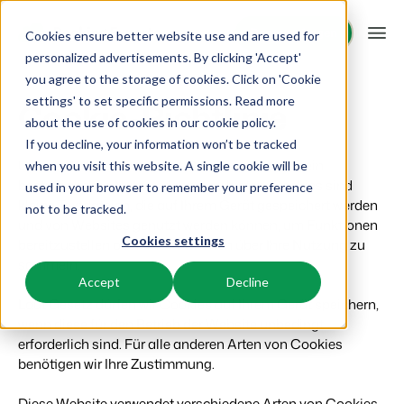
Demo anfragen
Demo anfragen
Cookies ensure better website use and are used for
personalized advertisements. By clicking 'Accept'
you agree to the storage of cookies. Click on 'Cookie
Plattform
settings' to set specific permissions. Read more
Cookie-Richtlinie
about the use of cookies in
our cookie policy
.
If you decline, your information won’t be tracked
BEX PMS
Unsere Lösungen
Unsere Website verwendet Cookies, um Ihnen ein
when you visit this website. A single cookie will be
bestmögliches Nutzererlebnis zu bieten. Cookies sind
used in your browser to remember your preference
PMS
BEX für:
Ressourcen
kleine Textdateien, die auf Ihrem Gerät gespeichert werden
not to be tracked.
Verwalte alle Backoffice Abläufe.
und von Websites genutzt werden können, um Funktionen
Cookies settings
bereitzustellen oder Informationen über Ihre Nutzung zu
Ferienparks
Channel Management
Wissenswertes
Preise
sammeln.
Ferienhäuser, Bungalows, Mobilheime und Weinfässer.
Vermarkte dein Angebot auf verschiedenen Channels.
Accept
Decline
Laut Gesetz dürfen wir Cookies auf Ihrem Gerät speichern,
BEX Educate | Pro
Campingplätze
IBE
Kundenstories
wenn diese für den Betrieb der Website unbedingt
Weiter lernen, weiter führen in der Freizeitbranche
Stellplätze, Camping, Glamping und Zelten.
Steigere deine direkten Buchungen über deine Website.
erforderlich sind. Für alle anderen Arten von Cookies
benötigen wir Ihre Zustimmung.
Blog
Resorts
App Store
Übersicht
Neuigkeiten der Branche und wertvolle Tipps
Ski-, Wellness-, Golf- und Tauchresorts.
Verbinde dich mit deinen Lieblingsapps und -tools.
Diese Website verwendet verschiedene Arten von Cookies.
Für Ferienparks