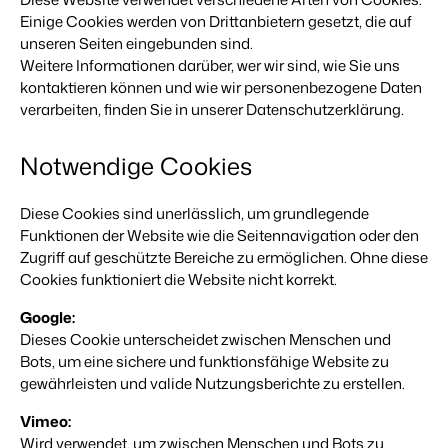
Einige Cookies werden von Drittanbietern gesetzt, die auf
Für Campingplätze
Events
Hotels
Business Intelligence
unseren Seiten eingebunden sind.
Wechseln
Lerne uns auf verschiedenen Veranstaltungen kennen.
Hotelzimmer, Appartements, B&Bs und Pensionen.
Triff Entscheidungen, die sich auf Zahlen und Fakten beruhen.
Weitere Informationen darüber, wer wir sind, wie Sie uns
Anmelden
kontaktieren können und wie wir personenbezogene Daten
Kundenstories
Vermietungsagenturen
verarbeiten, finden Sie in unserer Datenschutzerklärung.
Eigentümerverwaltung
Das sagen unsere Nutzer.
Exklusive Vermietung und Reseller.
Zeige dich gegenüber Fewo- Eigentümern transparent.
DE
Notwendige Cookies
Projektentwicklung
Wechseln
Kontakt
Immobilien und Neubauprojekte.
Bist du bereit für den nächsten Schritt?
Diese Cookies sind unerlässlich, um grundlegende
Customer Success
Funktionen der Website wie die Seitennavigation oder den
Ferienparkgruppen und -ketten
Website Integration
Erhalte Antworten auf deine Fragen.
Zugriff auf geschützte Bereiche zu ermöglichen. Ohne diese
Ketten und eigenständige Marken
Du hast bereits eine Website? Binde sie ein!
Cookies funktioniert die Website nicht korrekt.
Wechseln
Googl
e:
Bist du bereit für den nächsten Schritt?
BEX CMS
Dieses Cookie unterscheidet zwischen Menschen und
Bots, um eine sichere und funktionsfähige Website zu
Partnerprogramme
Website für Vermietungen
gewährleisten und valide Nutzungsberichte zu erstellen.
Lass uns gemeinsam die Branche transformieren.
Lass deine Marke mit unserem Webbaukasten aufblühen.
Vimeo:
Software Entwickler
Wird verwendet, um zwischen Menschen und Bots zu