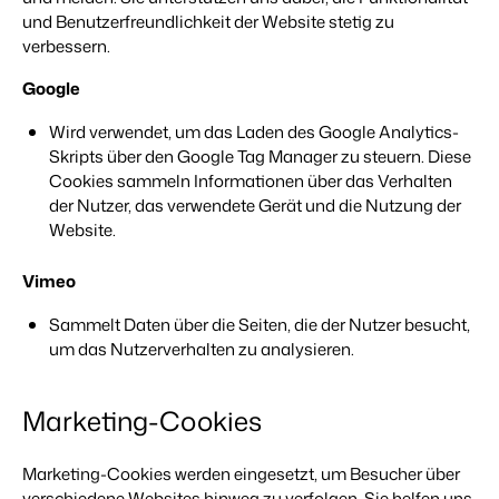
und Benutzerfreundlichkeit der Website stetig zu
verbessern.
BEX Übersicht
Google
FRÜBUCHERSAISON
Entdecke die unzähligen Vorteile der Booking Experts
Praktische Tipps für die wichtigsten
Plattform.
Wird verwendet, um das Laden des Google Analytics-
Buchungswochen des Jahres.
Für Ferienparks
Skripts über den Google Tag Manager zu steuern. Diese
Zum Blog
Entdecke die Vorteile von Booking Experts für Ferienparks.
Cookies sammeln Informationen über das Verhalten
App Store
DIGITALER ZUGANG
der Nutzer, das verwendete Gerät und die Nutzung der
Mach die Plattform zu deiner eigenen mithilfe der
Schlüsselloser Zugang bei Camping de
Anbindung zu anderen Systemen.
Website.
Paal mit EasySecure
Kundenstory lesen
Vimeo
Sammelt Daten über die Seiten, die der Nutzer besucht,
um das Nutzerverhalten zu analysieren.
Marketing-Cookies
Marketing-Cookies werden eingesetzt, um Besucher über
verschiedene Websites hinweg zu verfolgen. Sie helfen uns,