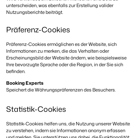
Website für Immobilien
Entwickle deine Lösung mit unserer offenen API.
unterscheiden, was ebenfalls zur Erstellung valider
Generiere Leads für den Verkauf deiner Ferienimmobilie.
Nutzungsberichte beiträgt.
Trust Center
BEX Linguist
Vertrauen bei Booking Experts
Präferenz-Cookies
Begrüße Gäste in ihrer Landessprache.
Über uns
Präferenz-Cookies ermöglichen es der Website, sich
Marketing
Informationen zu merken, die das Verhalten oder
Erscheinungsbild der Website ändern, wie beispielsweise
Customer Success
Online-Marketing
Verbreite dein Angebot auf
Ihre bevorzugte Sprache oder die Region, in der Sie sich
Erhalte Antworten auf deine Fragen.
Die starke Kombination aus Markenbildung und Performance-
relevante Channels und
befinden.
Marketing
erreiche deine Zielgruppe.
Jobs
Booking Experts
Mehr erfahren
Finde hier deinen neuen Traumjob!
Immobilien Marketing
Speichert die Währungspräferenzen des Besuchers.
Dein Projekt im Handumdrehen ausverkauft.
Kontakt
BEX Channel Manager
Statistik-Cookies
Nimm Kontakt mit uns auf.
Booking Analytics
Premium BI-Tool
Über uns
Statistik-Cookies helfen uns, die Nutzung unserer Website
Lerne unsere Kultur & Werte kennen.
zu verstehen, indem sie Informationen anonym erfassen
und melden. Sie unterstützen uns dabei, die Funktionalität