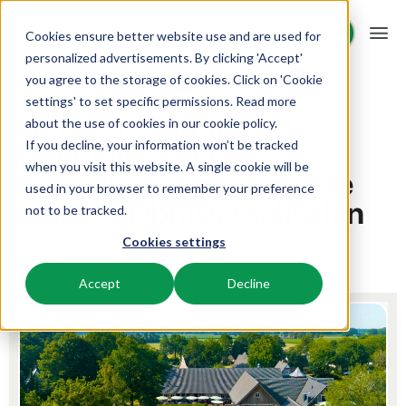
Demo anfragen
Demo anfragen
Cookies ensure better website use and are used for
personalized advertisements. By clicking 'Accept'
you agree to the storage of cookies. Click on 'Cookie
Plattform
Home
Inspiration
settings' to set specific permissions. Read more
Hof van Salland und
about the use of cookies in
our cookie policy
.
Booking Experts:
If you decline, your information won’t be tracked
BEX PMS
Unsere Lösungen
when you visit this website. A single cookie will be
Gemeinsam einzigartige
used in your browser to remember your preference
PMS
Gästeerlebnisse schaffen
BEX für:
Ressourcen
not to be tracked.
Verwalte alle Backoffice Abläufe.
Cookies settings
Ferienparks
Channel Management
14 Oktober 2025
3 min read
Marel
Wissenswertes
Preise
Ferienhäuser, Bungalows, Mobilheime und Weinfässer.
Vermarkte dein Angebot auf verschiedenen Channels.
Accept
Decline
BEX Educate | Pro
Campingplätze
IBE
Kundenstories
Weiter lernen, weiter führen in der Freizeitbranche
Stellplätze, Camping, Glamping und Zelten.
Steigere deine direkten Buchungen über deine Website.
Blog
Resorts
App Store
Übersicht
Neuigkeiten der Branche und wertvolle Tipps
Ski-, Wellness-, Golf- und Tauchresorts.
Verbinde dich mit deinen Lieblingsapps und -tools.
Für Ferienparks