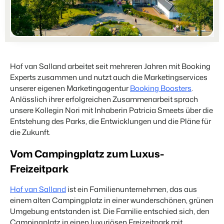
Für Campingplätze
Events
Hotels
Business Intelligence
Wechseln
Lerne uns auf verschiedenen Veranstaltungen kennen.
Hotelzimmer, Appartements, B&Bs und Pensionen.
Triff Entscheidungen, die sich auf Zahlen und Fakten beruhen.
Anmelden
Kundenstories
Vermietungsagenturen
Eigentümerverwaltung
Das sagen unsere Nutzer.
Exklusive Vermietung und Reseller.
Hof van Salland arbeitet seit mehreren Jahren mit Booking
Zeige dich gegenüber Fewo- Eigentümern transparent.
Experts zusammen und nutzt auch die Marketingservices
DE
Projektentwicklung
unserer eigenen Marketingagentur
Booking Boosters
.
Wechseln
Kontakt
Immobilien und Neubauprojekte.
Anlässlich ihrer erfolgreichen Zusammenarbeit sprach
Bist du bereit für den nächsten Schritt?
unsere Kollegin Nori mit Inhaberin Patricia Smeets über die
Customer Success
Entstehung des Parks, die Entwicklungen und die Pläne für
Ferienparkgruppen und -ketten
Website Integration
Erhalte Antworten auf deine Fragen.
die Zukunft.
Ketten und eigenständige Marken
Du hast bereits eine Website? Binde sie ein!
Wechseln
Vom Campingplatz zum Luxus-
Bist du bereit für den nächsten Schritt?
BEX CMS
Freizeitpark
Partnerprogramme
Hof van Salland
ist ein Familienunternehmen, das aus
Website für Vermietungen
Lass uns gemeinsam die Branche transformieren.
einem alten Campingplatz in einer wunderschönen, grünen
Lass deine Marke mit unserem Webbaukasten aufblühen.
Umgebung entstanden ist. Die Familie entschied sich, den
Software Entwickler
Campingplatz in einen luxuriösen Freizeitpark mit