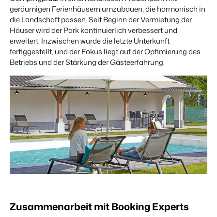
Website für Immobilien
Entwickle deine Lösung mit unserer offenen API.
geräumigen Ferienhäusern umzubauen, die harmonisch in
Generiere Leads für den Verkauf deiner Ferienimmobilie.
die Landschaft passen. Seit Beginn der Vermietung der
Trust Center
Häuser wird der Park kontinuierlich verbessert und
BEX Linguist
Vertrauen bei Booking Experts
erweitert. Inzwischen wurde die letzte Unterkunft
Begrüße Gäste in ihrer Landessprache.
fertiggestellt, und der Fokus liegt auf der Optimierung des
Betriebs und der Stärkung der Gästeerfahrung.
Über uns
Marketing
Customer Success
Online-Marketing
Verbreite dein Angebot auf
Erhalte Antworten auf deine Fragen.
Die starke Kombination aus Markenbildung und Performance-
relevante Channels und
Marketing
erreiche deine Zielgruppe.
Jobs
Mehr erfahren
Finde hier deinen neuen Traumjob!
Immobilien Marketing
Dein Projekt im Handumdrehen ausverkauft.
Kontakt
BEX Channel Manager
Nimm Kontakt mit uns auf.
Booking Analytics
Premium BI-Tool
Über uns
Lerne unsere Kultur & Werte kennen.
Zusammenarbeit mit Booking Experts