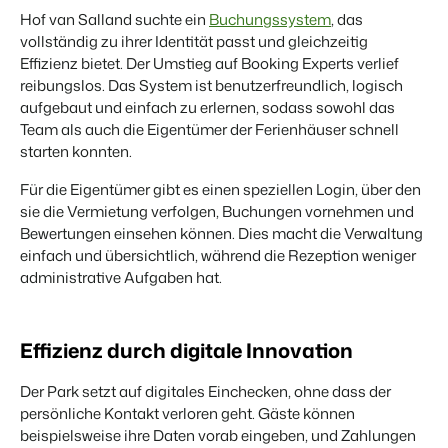
Hof van Salland suchte ein
Buchungssystem
, das
vollständig zu ihrer Identität passt und gleichzeitig
BEX Übersicht
Effizienz bietet. Der Umstieg auf Booking Experts verlief
reibungslos. Das System ist benutzerfreundlich, logisch
FRÜBUCHERSAISON
Entdecke die unzähligen Vorteile der Booking Experts
Praktische Tipps für die wichtigsten
Plattform.
aufgebaut und einfach zu erlernen, sodass sowohl das
Buchungswochen des Jahres.
Für Ferienparks
Team als auch die Eigentümer der Ferienhäuser schnell
Zum Blog
Entdecke die Vorteile von Booking Experts für Ferienparks.
starten konnten.
App Store
DIGITALER ZUGANG
Für die Eigentümer gibt es einen speziellen Login, über den
Mach die Plattform zu deiner eigenen mithilfe der
Schlüsselloser Zugang bei Camping de
Anbindung zu anderen Systemen.
sie die Vermietung verfolgen, Buchungen vornehmen und
Paal mit EasySecure
Bewertungen einsehen können. Dies macht die Verwaltung
Kundenstory lesen
einfach und übersichtlich, während die Rezeption weniger
administrative Aufgaben hat.
Effizienz durch digitale Innovation
Der Park setzt auf digitales Einchecken, ohne dass der
persönliche Kontakt verloren geht. Gäste können
beispielsweise ihre Daten vorab eingeben, und Zahlungen