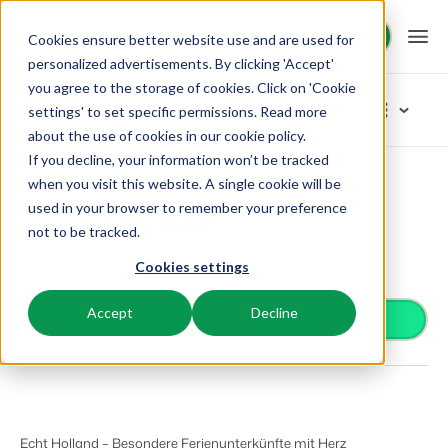
Demo anfragen
Demo anfragen
Cookies ensure better website use and are used for
personalized advertisements. By clicking 'Accept'
you agree to the storage of cookies. Click on 'Cookie
Plattform
App Store
settings' to set specific permissions. Read more
about the use of cookies in
our cookie policy
.
If you decline, your information won’t be tracked
BEX PMS
Unsere Lösungen
App Store
Distribution
Echt Holland
Kategorien durchstöbern
when you visit this website. A single cookie will be
used in your browser to remember your preference
PMS
Echt Holland
Zutrittskontrolle
BEX für:
Ressourcen
not to be tracked.
Verwalte alle Backoffice Abläufe.
Distribution
Van Smartlocks bis zu Schrankensystemen
Bieten Sie Ihre Unterkunft auf Echt Holland an
Cookies settings
Zahlungsanbieter
Ferienparks
Channel Management
Wissenswertes
Preise
Zahlungen erhalten
Ferienhäuser, Bungalows, Mobilheime und Weinfässer.
Vermarkte dein Angebot auf verschiedenen Channels.
Accept
Decline
Distribution
Install app
Vermarkte dein Angebot auf verschiedenen Plattformen
BEX Educate | Pro
Campingplätze
IBE
Kundenstories
Gästeerlebnis
Weiter lernen, weiter führen in der Freizeitbranche
Stellplätze, Camping, Glamping und Zelten.
Steigere deine direkten Buchungen über deine Website.
Optimiere das Gästeerlebnis
Business Intelligence
Blog
Resorts
App Store
Übersicht
Erstelle übersichtliche Auswertungen
Neuigkeiten der Branche und wertvolle Tipps
Ski-, Wellness-, Golf- und Tauchresorts.
Verbinde dich mit deinen Lieblingsapps und -tools.
Echt Holland – Besondere Ferienunterkünfte mit Herz
Für Ferienparks