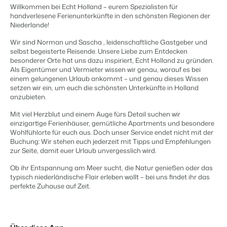
Content Management
Willkommen bei Echt Holland – eurem Spezialisten für
Für Campingplätze
Integriere mit jedem CMS
handverlesene Ferienunterkünfte in den schönsten Regionen der
Events
Hotels
Business Intelligence
Wechseln
Niederlande!
Facility Management
Lerne uns auf verschiedenen Veranstaltungen kennen.
Hotelzimmer, Appartements, B&Bs und Pensionen.
Triff Entscheidungen, die sich auf Zahlen und Fakten beruhen.
Anmelden
Optimiere deine Betriebsabläufe
Wir sind Norman und Sascha , leidenschaftliche Gastgeber und
Revenue Management
Kundenstories
selbst begeisterte Reisende. Unsere Liebe zum Entdecken
Vermietungsagenturen
Eigentümerverwaltung
besonderer Orte hat uns dazu inspiriert, Echt Holland zu gründen.
Optimalisiere dein Pricing
Das sagen unsere Nutzer.
Exklusive Vermietung und Reseller.
Zeige dich gegenüber Fewo- Eigentümern transparent.
Als Eigentümer und Vermieter wissen wir genau, worauf es bei
Compliance Management
einem gelungenen Urlaub ankommt – und genau dieses Wissen
DE
Gesetzeskonforme Unternehmensführung
setzen wir ein, um euch die schönsten Unterkünfte in Holland
Projektentwicklung
Wechseln
Kontakt
Buchhaltung
anzubieten.
Immobilien und Neubauprojekte.
Bist du bereit für den nächsten Schritt?
Führe deine Kassenbücher ordnungsgemäß
Mit viel Herzblut und einem Auge fürs Detail suchen wir
Customer Success
POS-Systeme
einzigartige Ferienhäuser, gemütliche Apartments und besondere
Ferienparkgruppen und -ketten
Website Integration
Erhalte Antworten auf deine Fragen.
Verbinde Kassensystem und PMS
Wohlfühlorte für euch aus. Doch unser Service endet nicht mit der
Ketten und eigenständige Marken
Du hast bereits eine Website? Binde sie ein!
Buchung: Wir stehen euch jederzeit mit Tipps und Empfehlungen
Kommunikation
zur Seite, damit euer Urlaub unvergesslich wird.
Wechseln
Strukturiere deine Gästekommunikatiom
Bist du bereit für den nächsten Schritt?
BEX CMS
Energiesysteme
Ob ihr Entspannung am Meer sucht, die Natur genießen oder das
typisch niederländische Flair erleben wollt – bei uns findet ihr das
Behalte deinen Energieverbrauch im Blick
perfekte Zuhause auf Zeit.
Partnerprogramme
Website für Vermietungen
Lass uns gemeinsam die Branche transformieren.
Lass deine Marke mit unserem Webbaukasten aufblühen.
Die passende App nicht dabei?
Software Entwickler