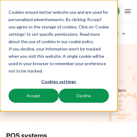
Demo anfragen
Demo anfragen
Cookies ensure better website use and are used for
personalized advertisements. By clicking 'Accept'
you agree to the storage of cookies. Click on 'Cookie
Plattform
App Store
settings' to set specific permissions. Read more
about the use of cookies in
our cookie policy
.
If you decline, your information won’t be tracked
BEX PMS
Unsere Lösungen
Kategorien durchstöbern
when you visit this website. A single cookie will be
used in your browser to remember your preference
BEX App Store
POS-Systeme
PMS
Zutrittskontrolle
BEX für:
Ressourcen
not to be tracked.
POS-Systeme
Verwalte alle Backoffice Abläufe.
Van Smartlocks bis zu Schrankensystemen
Cookies settings
Zahlungsanbieter
Ferienparks
Channel Management
Wissenswertes
Preise
Zahlungen erhalten
Mach es deinen Gästen möglich, ihre Rechnung aus dem
Ferienhäuser, Bungalows, Mobilheime und Weinfässer.
Vermarkte dein Angebot auf verschiedenen Channels.
Accept
Decline
Distribution
Restaurant oder am Kiosk zu bezahlen.
Vermarkte dein Angebot auf verschiedenen Plattformen
BEX Educate | Pro
Campingplätze
IBE
Kundenstories
Gästeerlebnis
Weiter lernen, weiter führen in der Freizeitbranche
Stellplätze, Camping, Glamping und Zelten.
Steigere deine direkten Buchungen über deine Website.
Optimiere das Gästeerlebnis
Business Intelligence
Blog
Resorts
App Store
Übersicht
Erstelle übersichtliche Auswertungen
Neuigkeiten der Branche und wertvolle Tipps
POS systems
Ski-, Wellness-, Golf- und Tauchresorts.
Verbinde dich mit deinen Lieblingsapps und -tools.
Für Ferienparks