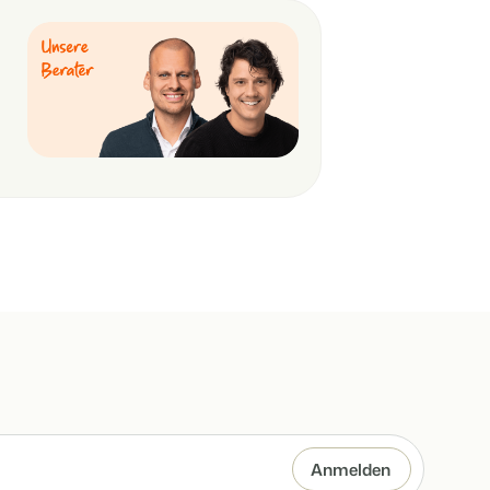
er offenen API.
deiner Ferienimmobilie.
rache.
t auf
d
en.
ppe.
kenbildung und Performance-Marketing
hren
b!
usverkauft.
en.