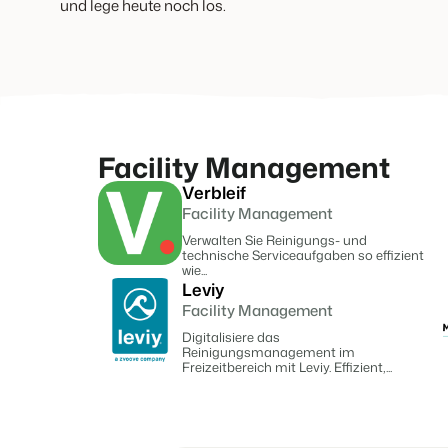
und lege heute noch los.
Bist du bereit für den
Das sagen unsere Nutzer.
Du hast bereits eine
Ketten und eigenständige
nächsten Schritt?
Website? Binde sie ein!
Marken
Kontakt aufnehmen
Demo anfragen
Kontakt aufnehmen
Demo anfragen
Kontaktiere uns
Demo anfragen
Facility Management
Verbleif
Facility Management
Verwalten Sie Reinigungs- und
Kontakt aufnehmen
Demo anfragen
technische Serviceaufgaben so effizient
wie...
Leviy
Facility Management
Digitalisiere das
Reinigungsmanagement im
Freizeitbereich mit Leviy. Effizient,...