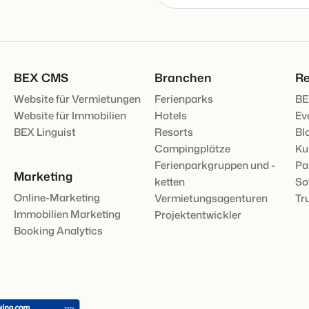
BEX Übersicht
Entdecke die unzähligen Vorte
FRÜBUCHERS
Für Ferienparks
Praktische Ti
BEX CMS
Branchen
Re
Entdecke die Vorteile von Boo
Buchungswoch
App Store
Zum Blog
Website für Vermietungen
Ferienparks
BE
Mach die Plattform zu deiner
Website für Immobilien
Hotels
Ev
DIGITALER Z
BEX Linguist
Resorts
Bl
Schlüssellos
Campingplätze
Ku
mit EasySecu
Kundenstory 
Ferienparkgruppen und -
Pa
Marketing
ketten
So
Online-Marketing
Vermietungsagenturen
Tr
Immobilien Marketing
Projektentwickler
Booking Analytics