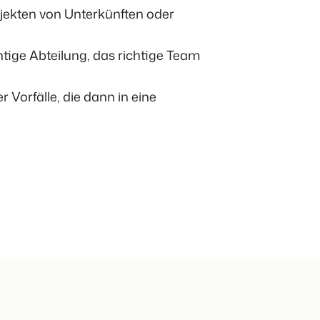
er offenen API.
jekten von Unterkünften oder
deiner Ferienimmobilie.
tige Abteilung, das richtige Team
rache.
 Vorfälle, die dann in eine
t auf
d
en.
ppe.
kenbildung und Performance-Marketing
hren
b!
usverkauft.
en.