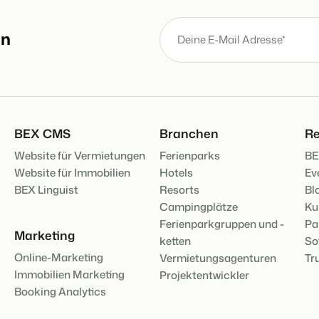
an
BEX Übersicht
Entdecke die unzähligen Vorte
FRÜBUCHERS
Für Ferienparks
Praktische Ti
Entdecke die Vorteile von Boo
Buchungswoch
App Store
Zum Blog
Mach die Plattform zu deiner
DIGITALER Z
BEX CMS
Branchen
Re
Schlüssellos
mit EasySecu
Website für Vermietungen
Ferienparks
BE
Kundenstory 
Website für Immobilien
Hotels
Ev
BEX Linguist
Resorts
Bl
Campingplätze
Ku
Ferienparkgruppen und -
Pa
Marketing
ketten
So
Online-Marketing
Vermietungsagenturen
Tr
Immobilien Marketing
Projektentwickler
Booking Analytics