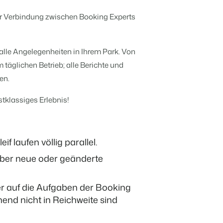
Mach die Plattform zu deiner eigenen
mithilfe der Anbindung zu anderen
der Verbindung zwischen Booking Experts
Systemen.
Verbreite dein Angebot auf
anstaltungen kennen.
Bs und Pensionen.
relevante Channels und
f Zahlen und Fakten beruhen.
erreiche deine Zielgruppe.
 alle Angelegenheiten in Ihrem Park. Von
Mehr erfahren
täglichen Betrieb; alle Berichte und
r.
ntümern transparent.
en.
BEX Channel Manager
stklassiges Erlebnis!
hritt?
en
en.
n
e sie ein!
 laufen völlig parallel.
über neue oder geänderte
hritt?
 auf die Aufgaben der Booking
 transformieren.
end nicht in Reichweite sind
ebbaukasten aufblühen.