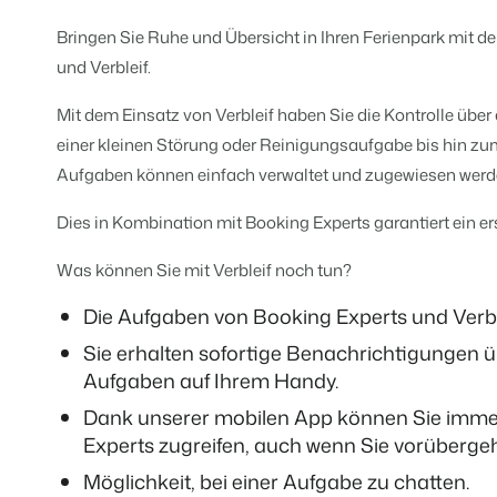
Für Ferienparks
Für Campingplätze
Bringen Sie Ruhe und Übersicht in Ihren Ferienpark mit 
Events
Hotels
Business Intelligence
Wechseln
Lerne uns auf verschiedenen Ver
und Verbleif.
Hotelzimmer, Appartements, B&
Triff Entscheidungen, die sich au
Anmelden
Mit dem Einsatz von Verbleif haben Sie die Kontrolle über
Kundenstories
Vermietungsagenturen
Eigentümerverwaltung
Das sagen unsere Nutzer.
einer kleinen Störung oder Reinigungsaufgabe bis hin zum 
Exklusive Vermietung und Reselle
Zeige dich gegenüber Fewo- Eige
Aufgaben können einfach verwaltet und zugewiesen werd
DE
Projektentwicklung
Wechseln
Kontakt
Immobilien und Neubauprojekte.
Dies in Kombination mit Booking Experts garantiert ein er
Bist du bereit für den nächsten Sc
Customer Success
Was können Sie mit Verbleif noch tun?
Ferienparkgruppen und -kett
Website Integration
Erhalte Antworten auf deine Frag
Ketten und eigenständige Marke
Du hast bereits eine Website? Bind
Die Aufgaben von Booking Experts und Verbleif
Wechseln
Sie erhalten sofortige Benachrichtigungen 
Bist du bereit für den nächsten Sc
BEX CMS
Aufgaben auf Ihrem Handy.
Partnerprogramme
Dank unserer mobilen App können Sie immer
Website für Vermietungen
Lass uns gemeinsam die Branche
Experts zugreifen, auch wenn Sie vorübergeh
Lass deine Marke mit unserem W
Möglichkeit, bei einer Aufgabe zu chatten.
Software Entwickler