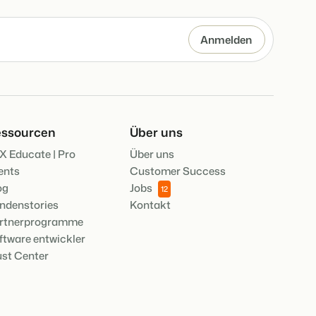
ile der Booking Experts Plattform.
AISON
pps für die wichtigsten
king Experts für Ferienparks.
en des Jahres.
 eigenen mithilfe der Anbindung zu anderen Systemen.
UGANG
ssourcen
Über uns
er Zugang bei Camping de Paal
re
X Educate | Pro
Über uns
lesen
ents
Customer Success
og
Jobs
12
ndenstories
Kontakt
rtnerprogramme
ftware entwickler
ust Center