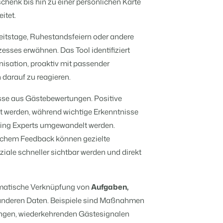
enk bis hin zu einer persönlichen Karte
itet.
itstage, Ruhestandsfeiern oder andere
ile der Booking Experts Plattform.
AISON
sses erwähnen. Das Tool identifiziert
pps für die wichtigsten
king Experts für Ferienparks.
en des Jahres.
nisation, proaktiv mit passender
darauf zu reagieren.
 eigenen mithilfe der Anbindung zu anderen Systemen.
UGANG
sse aus Gästebewertungen. Positive
er Zugang bei Camping de Paal
re
ht werden, während wichtige Erkenntnisse
lesen
king Experts umgewandelt werden.
lichem Feedback können gezielte
ale schneller sichtbar werden und direkt
omatische Verknüpfung von
Aufgaben,
anderen Daten. Beispiele sind Maßnahmen
tungen, wiederkehrenden Gästesignalen