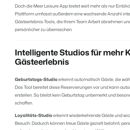
Website für Immobilien
Entwickle deine Lösung mit unser
Doch die Meer Leisure App bietet weit mehr als nur Einbl
Generiere Leads für den Verkauf 
Plattform umfasst außerdem eine wachsende Anzahl inte
Trust Center
BEX Linguist
Gästeerlebnis-Tools, die Ihrem Team Arbeit abnehmen und 
Vertrauen bei Booking Experts
Begrüße Gäste in ihrer Landessp
persönlicher zu überraschen.
Über uns
Marketing
Intelligente Studios für mehr 
Verbreite dein Angebo
Customer Success
relevante Channels un
Online-Marketing
Gästeerlebnis
Erhalte Antworten auf deine Frag
erreiche deine Zielgru
Die starke Kombination aus Mar
Mehr erfa
Jobs
Immobilien Marketing
Geburtstags-Studio
erkennt automatisch Gäste, die wäh
Finde hier deinen neuen Traumjo
Dein Projekt im Handumdrehen a
Das Tool bereitet diese Reservierungen vor und kann au
BEX Channel Manager
erstellen. So bleibt kein Geburtstag unbemerkt und bes
Kontakt
Booking Analytics
Nimm Kontakt mit uns auf.
schaffen.
Premium BI-Tool
Loyalitäts-Studio
erkennt wiederkehrende Gäste und wicht
Über uns
Lerne unsere Kultur & Werte kenn
Besuch. Dadurch können treue Gäste gezielt belohnt, per