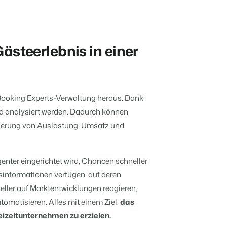
Mach die Plattform zu deiner eigenen
mithilfe der Anbindung zu anderen
Systemen.
Verbreite dein Angebot auf
anstaltungen kennen.
Bs und Pensionen.
relevante Channels und
f Zahlen und Fakten beruhen.
erreiche deine Zielgruppe.
steerlebnis in einer
Mehr erfahren
r.
ntümern transparent.
BEX Channel Manager
 Booking Experts-Verwaltung heraus. Dank
hritt?
nd analysiert werden. Dadurch können
en
sserung von Auslastung, Umsatz und
en.
n
e sie ein!
enter eingerichtet wird, Chancen schneller
hritt?
gsinformationen verfügen, auf deren
eller auf Marktentwicklungen reagieren,
 transformieren.
omatisieren. Alles mit einem Ziel:
das
ebbaukasten aufblühen.
izeitunternehmen zu erzielen.