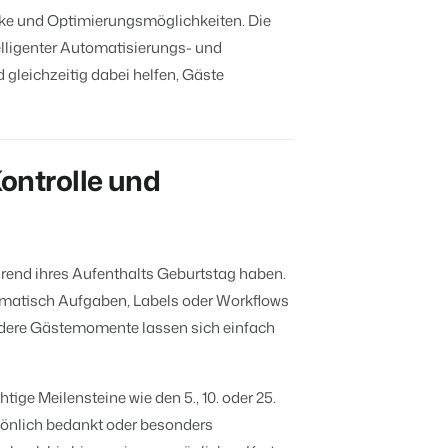
er offenen API.
icke und Optimierungsmöglichkeiten. Die
deiner Ferienimmobilie.
lligenter Automatisierungs- und
gleichzeitig dabei helfen, Gäste
rache.
Kontrolle und
t auf
d
en.
ppe.
kenbildung und Performance-Marketing
hren
rend ihres Aufenthalts Geburtstag haben.
b!
usverkauft.
tomatisch Aufgaben, Labels oder Workflows
ondere Gästemomente lassen sich einfach
ige Meilensteine wie den 5., 10. oder 25.
en.
sönlich bedankt oder besonders