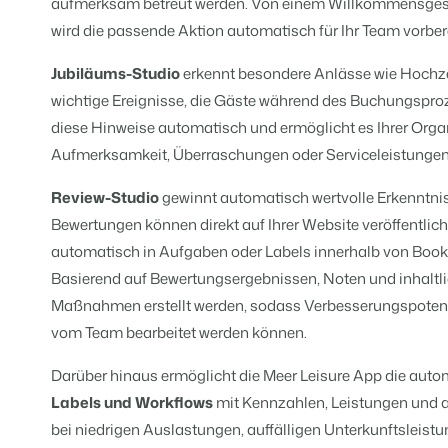
aufmerksam betreut werden. Von einem Willkommensgesch
wird die passende Aktion automatisch für Ihr Team vorbere
BEX Übersicht
Jubiläums-Studio
erkennt besondere Anlässe wie Hochze
Entdecke die unzähligen Vorte
FRÜBUCHERS
Für Ferienparks
wichtige Ereignisse, die Gäste während des Buchungsproze
Praktische Ti
Entdecke die Vorteile von Boo
Buchungswoch
diese Hinweise automatisch und ermöglicht es Ihrer Orga
App Store
Zum Blog
Aufmerksamkeit, Überraschungen oder Serviceleistungen 
Mach die Plattform zu deiner
DIGITALER Z
Review-Studio
gewinnt automatisch wertvolle Erkenntni
Schlüssellos
mit EasySecu
Bewertungen können direkt auf Ihrer Website veröffentlic
Kundenstory 
automatisch in Aufgaben oder Labels innerhalb von Boo
Basierend auf Bewertungsergebnissen, Noten und inhalt
Maßnahmen erstellt werden, sodass Verbesserungspotenzi
vom Team bearbeitet werden können.
Darüber hinaus ermöglicht die Meer Leisure App die aut
Labels und Workflows
mit Kennzahlen, Leistungen und 
bei niedrigen Auslastungen, auffälligen Unterkunftsleis