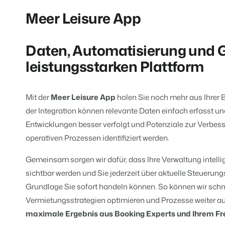
Für Ferienparks
Für Campingplätze
Meer Leisure App
Events
Hotels
Business Intelligence
Wechseln
Lerne uns auf verschiedenen Ver
Hotelzimmer, Appartements, B&
Triff Entscheidungen, die sich au
Anmelden
Daten, Automatisierung und Gä
Kundenstories
Vermietungsagenturen
Eigentümerverwaltung
leistungsstarken Plattform
Das sagen unsere Nutzer.
Exklusive Vermietung und Reselle
Zeige dich gegenüber Fewo- Eige
DE
Projektentwicklung
Wechseln
Kontakt
Mit der
Meer Leisure App
holen Sie noch mehr aus Ihrer
Immobilien und Neubauprojekte.
Bist du bereit für den nächsten Sc
der Integration können relevante Daten einfach erfasst u
Customer Success
Ferienparkgruppen und -kett
Entwicklungen besser verfolgt und Potenziale zur Verbe
Website Integration
Erhalte Antworten auf deine Frag
Ketten und eigenständige Marke
Du hast bereits eine Website? Bind
operativen Prozessen identifiziert werden.
Wechseln
Gemeinsam sorgen wir dafür, dass Ihre Verwaltung intellig
Bist du bereit für den nächsten Sc
BEX CMS
sichtbar werden und Sie jederzeit über aktuelle Steuerun
Grundlage Sie sofort handeln können. So können wir schn
Partnerprogramme
Website für Vermietungen
Lass uns gemeinsam die Branche
Vermietungsstrategien optimieren und Prozesse weiter aut
Lass deine Marke mit unserem W
maximale Ergebnis aus Booking Experts und Ihrem Fre
Software Entwickler