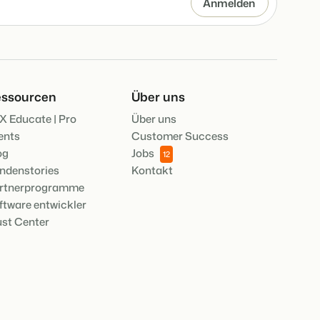
ssourcen
Über uns
X Educate | Pro
Über uns
ents
Customer Success
og
Jobs
12
ndenstories
Kontakt
rtnerprogramme
ftware entwickler
ust Center