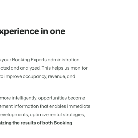
Experts pour un parc de vacances
vacances
bution
Pour les Groupes
ndépendantes multiples.
ieurs canaux.
Découvrez les avantages de Booking
xperience in one
Experts pour un groupe
istiques
nous
liers.
 préférés.
tions.
m your Booking Experts administration.
 chambres d'hôtes et pensions.
priétaires méritent.
lected and analyzed. This helps us monitor
estion locative
 to improve occupancy, revenue, and
et concierges
 more intelligently, opportunities become
otre API ouverte.
gement information that enables immediate
developments, optimize rental strategies,
e pour transformer l'industrie de l'hospitalité.
zing the results of both Booking
 notre créateur de site.