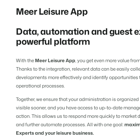
Tarifs
BEX PMS
Meer Leisure App
Témoignages
Organismes de location de 
Gestion des canaux de distri
Témoignages de nos clients.
Chaînes hôtelières et marques i
Diffusez votre inventaire sur plus
Data, automation and guest e
Promoteurs immobiliers tour
App Store
Entrez en contact avec 
FR
powerful platform
Développement de projets immobi
Intégrez vos applications et outils
Customer Success
Hôtels
Gestion des propriétaires
Obtenez des réponses à vos ques
With the
Meer Leisure App
, you get even more value fro
Chambres d'hôtel, appartements,
Offrez la transparence que les pro
Thanks to the integration, relevant data can be easily col
Passez à l'action
Services de conciergerie et g
developments more effectively and identify opportunities
Passez à l'action
Prêt à adopter la croissance ?
Gestion de location de vacances 
Prêt à adopter la croissance ?
operational processes.
Développeurs
Together, we ensure that your administration is organized
Construisez votre solution avec n
BEX CMS
visible sooner, and you have access to up-to-date mana
action. This allows us to respond more quickly to market 
Partenaires
Site web
Rejoignez-nous dans notre aventur
and further automate processes. All with one goal:
maximi
Donnez vie à votre marque grâce à
Experts and your leisure business.
Événements