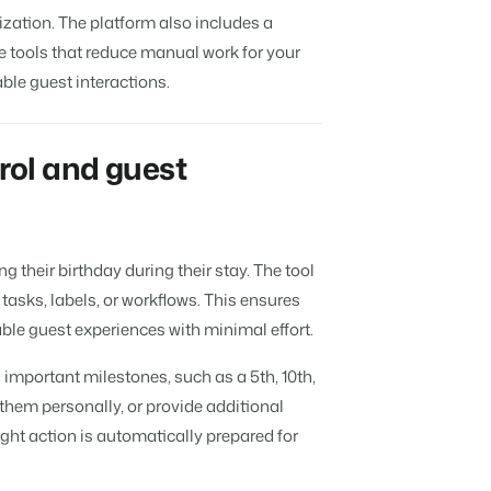
e différents événements
zation. The platform also includes a
e de vos biens locatifs.
 tools that reduce manual work for your
le guest interactions.
ts
angue.
rol and guest
tions.
tégie de marque et marketing de performance
g their birthday during their stay. The tool
tasks, labels, or workflows. This ensures
 !
 de temps
le guest experiences with minimal effort.
 important milestones, such as a 5th, 10th,
k them personally, or provide additional
ight action is automatically prepared for
e de Booking Experts