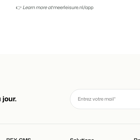
👉
Learn more at
meerleisure.nl/app
jour.
BEX CMS
Solutions
Re