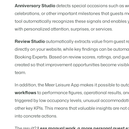
Anniversary Studio
detects special occasions such as we
celebrations, or other important milestones that guests 
Présentation de B
tool automatically recognizes these signals and enables 
Découvrez les possibilités inf
Pour les Parcs de
with personalized attention, surprises, or services.
Découvrez les avantages de 
Pour les Groupes
Review Studio
automatically extracts value from guest r
Découvrez les avantages de 
directly on your website, while key findings can be automat
Booking Experts. Based on review scores, ratings, and gue
created so that improvement opportunities become visible
team.
In addition, the Meer Leisure App makes it possible to au
workflows
to performance figures, operational results, a
triggered by low occupancy levels, unusual accommodatio
other key KPIs. This means that valuable insights are not o
into concrete actions.
The result?
Less manual work, a more personal guest e