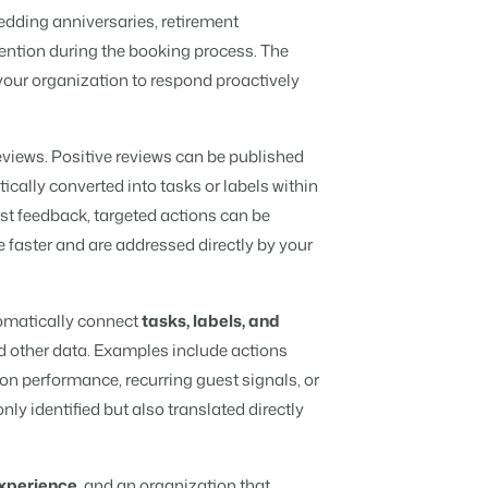
dding anniversaries, retirement
mention during the booking process. The
ooking Experts
your organization to respond proactively
inies de la plateforme Booking Experts
 Vacances
Booking Experts pour un parc de vacances
eviews. Positive reviews can be published
Booking Experts pour un groupe
ically converted into tasks or labels within
st feedback, targeted actions can be
 faster and are addressed directly by your
tomatically connect
tasks, labels, and
nd other data. Examples include actions
n performance, recurring guest signals, or
nly identified but also translated directly
xperience,
and an organization that