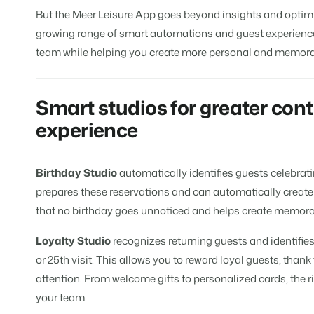
Site web immobilier
Faites notre connaissance lors d
But the Meer Leisure App goes beyond insights and optimi
Attirez des prospects pour la vent
growing range of smart automations and guest experience
Trust Center
BEX Linguistique
team while helping you create more personal and memorab
La confiance chez Booking Exper
Accueillez vos clients dans leur l
À propos de nous
Smart studios for greater cont
Marketing
experience
Service client
Marketing en ligne
Obtenez des réponses á vos ques
La puissante alliance entre stra
Birthday Studio
automatically identifies guests celebratin
Emplois / Carrièrres
Marketing Immobilier
prepares these reservations and can automatically create 
Trouvez votre nouveau job de rêve
Votre projet est vendu en un rien
that no birthday goes unnoticed and helps create memorab
Contact
Booking Analytics
Loyalty Studio
recognizes returning guests and identifies
Contactez nous.
Solution reporting Premium
or 25th visit. This allows you to reward loyal guests, than
attention. From welcome gifts to personalized cards, the r
À propos de nous
Découvrez les personnes derrièr
your team.