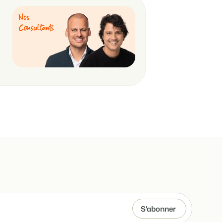
e différents événements
e de vos biens locatifs.
ts
angue.
tions.
tégie de marque et marketing de performance
 !
 de temps
e de Booking Experts