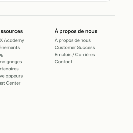
ooking Experts
inies de la plateforme Booking Experts
 Vacances
ssources
À propos de nous
Booking Experts pour un parc de vacances
X Academy
À propos de nous
énements
Customer Success
Booking Experts pour un groupe
og
Emplois / Carrières
moignages
Contact
rtenaires
veloppeurs
ust Center