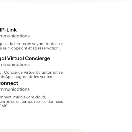
Experts pour un parc de vacances
vacances
bution
Pour les Groupes
ndépendantes multiples.
ieurs canaux.
Découvrez les avantages de Booking
IP-Link
Experts pour un groupe
istiques
nous
mmunications
liers.
 préférés.
nez du temps en voyant toutes les
s sur l’appelant et sa réservation...
tions.
qal Virtual Concierge
 chambres d'hôtes et pensions.
priétaires méritent.
mmunications
al, Concierge Virtuel IA, automatise
estion locative
tsApp, augmente les ventes...
et concierges
onnect
mmunications
otre API ouverte.
nnect, middleware cloud,
chronise en temps réel les données
PMS...
e pour transformer l'industrie de l'hospitalité.
 notre créateur de site.