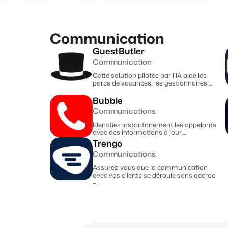
propriétaires
Services de conciergerie
consommation grâce à des
Prêt à adopter la croissance
compteurs connectés
?
et gestion locative
Offrez la transparence que
les propriétaires méritent.
Gestion de location de
vacances et concierges
Communication
GuestButler
Communication
Cette solution pilotée par l’IA aide les
parcs de vacances, les gestionnaires,...
Bubble
Communications
Identifiez instantanément les appelants
avec des informations à jour,...
Trengo
Communications
Assurez-vous que la communication
avec vos clients se déroule sans accroc
–...
Prendre un RDV
Démo