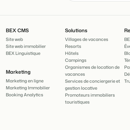
Présentation de B
Découvrez les possibilités inf
Pour les Parcs de
BEX CMS
Solutions
Re
Découvrez les avantages de 
Site web
Villages de vacances
BE
Pour les Groupes
Site web immobilier
Resorts
Év
Découvrez les avantages de 
BEX Linguistique
Hôtels
Bl
Campings
Té
Organismes de location de
Pa
Marketing
vacances
Dé
Marketing en ligne
Services de conciergerie et
Tr
Marketing Immobilier
gestion locative
Booking Analytics
Promoteurs immobiliers
touristiques