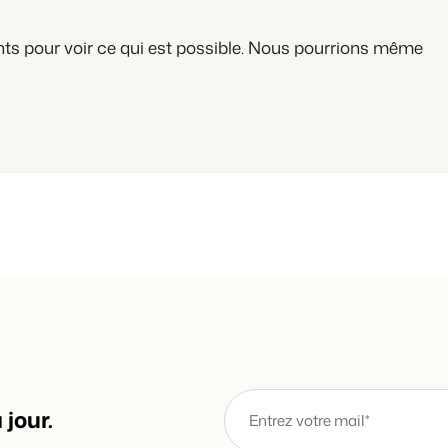
Site web immobilier
Faites notre connaissance lors d
Attirez des prospects pour la vent
ts pour voir ce qui est possible. Nous pourrions même
Trust Center
BEX Linguistique
La confiance chez Booking Exper
Accueillez vos clients dans leur l
À propos de nous
Marketing
Service client
Marketing en ligne
Obtenez des réponses á vos ques
La puissante alliance entre stra
Emplois / Carrièrres
Marketing Immobilier
Trouvez votre nouveau job de rêve
Votre projet est vendu en un rien
Contact
Booking Analytics
Contactez nous.
Solution reporting Premium
À propos de nous
jour.
Découvrez les personnes derrièr