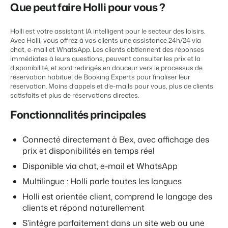
Gestion du contenu
Que peut faire Holli pour vous ?
BEX PMS
Des connections pour tous les CMS
Témoignages
Organismes de location de vacances
Gestion des canaux de distribution
Gestion des installations
Témoignages de nos clients.
Chaînes hôtelières et marques indépendantes multiples.
Holli est votre assistant IA intelligent pour le secteur des loisirs.
Diffusez votre inventaire sur plusieurs canaux.
Automatisez et simplifiez vos processus
Avec Holli, vous offrez à vos clients une assistance 24h/24 via
chat, e-mail et WhatsApp. Les clients obtiennent des réponses
Gestion des revenus
Promoteurs immobiliers touristiques
App Store
Entrez en contact avec nous
FR
immédiates à leurs questions, peuvent consulter les prix et la
Optimisez vos tarifs et votre taux d'occupation
Développement de projets immobiliers.
Intégrez vos applications et outils préférés.
disponibilité, et sont redirigés en douceur vers le processus de
Conformité
réservation habituel de Booking Experts pour finaliser leur
Customer Success
Des applications pour rester conforme aux réglementations en
réservation. Moins d’appels et d’e-mails pour vous, plus de clients
Hôtels
Gestion des propriétaires
vigueur
Obtenez des réponses à vos questions.
satisfaits et plus de réservations directes.
Chambres d'hôtel, appartements, chambres d'hôtes et pensions.
Offrez la transparence que les propriétaires méritent.
Comptabilité
Fonctionnalités principales
Gardez vos comptes à jour
Passez à l'action
Services de conciergerie et gestion locative
Passez à l'action
Systèmes POS
Prêt à adopter la croissance ?
Gestion de location de vacances et concierges
Prêt à adopter la croissance ?
Connecté directement à Bex, avec affichage des
Connectez vos points de vente à votre PMS
prix et disponibilités en temps réel
Communications
Développeurs
Prenez le contrôle de la communication client
Construisez votre solution avec notre API ouverte.
Disponible via chat, e-mail et WhatsApp
BEX CMS
Systèmes énergétiques
Multilingue : Holli parle toutes les langues
Mesurez votre consommation grâce à des compteurs connectés
Partenaires
Site web
Holli est orientée client, comprend le langage des
Rejoignez-nous dans notre aventure pour transformer l'industrie
Donnez vie à votre marque grâce à notre créateur de site.
de l'hospitalité.
clients et répond naturellement
S’intègre parfaitement dans un site web ou une