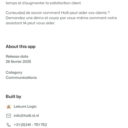
temps et d’augmenter la satisfaction client.
Curieux(se) de savoir comment Holli peut aider vos clients ?
Demandez
une démo
et voyez par vous-même comment notre
assistant IA peut vous aider.
Présentation de Booking Experts
Découvrez les possibilités infinies de la plateforme Booking
Experts
Pour les Parcs de Vacances
About this app
Découvrez les avantages de Booking Experts pour un parc
de vacances
Release date
Pour les Groupes
26 février 2025
Découvrez les avantages de Booking Experts pour un
groupe
Category
Communications
Built by
Leisure Logic
info@holli.nl.nl
+31 (0)341 - 751 752