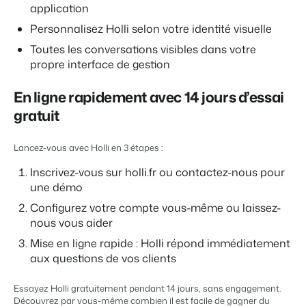
Site web immobilier
Il manque une application?
Événements
application
Attirez des prospects pour la vente de vos biens locatifs.
Faites notre connaissance lors de différents événements
Personnalisez Holli selon votre identité visuelle
APPS
BEX Linguistique
Contactez nos consultants
Toutes les conversations visibles dans votre
Trust Center
Accueillez vos clients dans leur langue.
propre interface de gestion
La confiance chez Booking Experts
Contactez nous
En ligne rapidement avec 14 jours d’essai
Marketing
À propos de nous
gratuit
Marketing en ligne
Service client
Prendre un RDV
Démo
Lancez-vous avec Holli en 3 étapes :
La puissante alliance entre stratégie de marque et marketing de
Obtenez des réponses á vos questions.
performance
Inscrivez-vous sur holli.fr ou contactez-nous pour
Emplois / Carrièrres
une démo
Marketing Immobilier
Trouvez votre nouveau job de rêve !
Configurez votre compte vous-même ou laissez-
Votre projet est vendu en un rien de temps
nous vous aider
Contact
Booking Analytics
Mise en ligne rapide : Holli répond immédiatement
Contactez nous.
Solution reporting Premium
aux questions de vos clients
À propos de nous
Essayez Holli gratuitement pendant 14 jours, sans engagement.
Découvrez les personnes derrière de Booking Experts
Découvrez par vous-même combien il est facile de gagner du